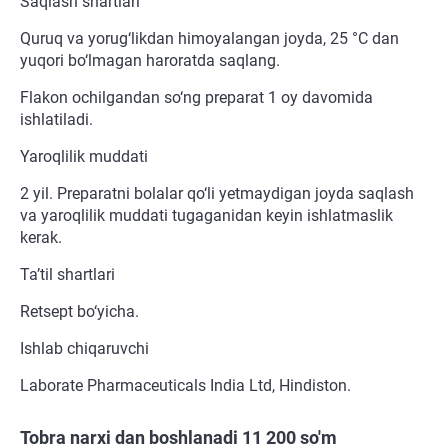
Saqlash shartlari
Quruq va yorug‘likdan himoyalangan joyda, 25 °C dan
yuqori bo‘lmagan haroratda saqlang.
Flakon ochilgandan so‘ng preparat 1 oy davomida
ishlatiladi.
Yaroqlilik muddati
2 yil. Preparatni bolalar qo‘li yetmaydigan joyda saqlash
va yaroqlilik muddati tugaganidan keyin ishlatmaslik
kerak.
Ta’til shartlari
Retsept bo‘yicha.
Ishlab chiqaruvchi
Laborate Pharmaceuticals India Ltd, Hindiston.
Tobra narxi dan boshlanadi 11 200 so'm