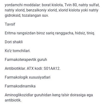
yordamchi moddalar: borat kislota, Tvin 80, natriy sulfat,
natriy xlorid, benzalkoniy xlorid, xlorid kislota yoki natriy
gidroksid, tozalangan suv.
Tavsif
Eritma rangsizdan biroz sariq ranggacha, hidsiz, tiniq.
Dori shakli
Ko‘z tomchilari.
Farmakoterapevtik guruh
Antibiotiklar. ATX kodi: S01AA12.
Farmakologik xususiyatlari
Farmakodinamika
Aminoglikozidlar guruhidan keng ta’sir doirasiga ega
antibiotik.