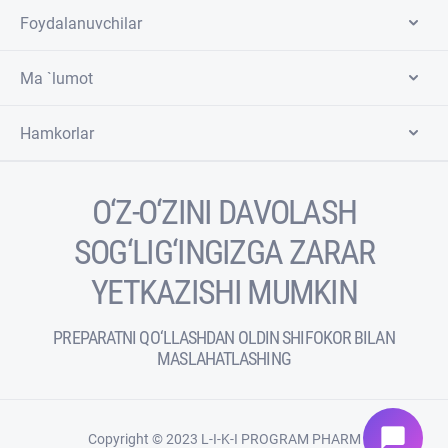
Foydalanuvchilar
Ma `lumot
Hamkorlar
O‘Z-O‘ZINI DAVOLASH
SOG‘LIG‘INGIZGA ZARAR
YETKAZISHI MUMKIN
PREPARATNI QO‘LLASHDAN OLDIN SHIFOKOR BILAN
MASLAHATLASHING
chat_bubble
Copyright © 2023 L-I-K-I PROGRAM PHARM