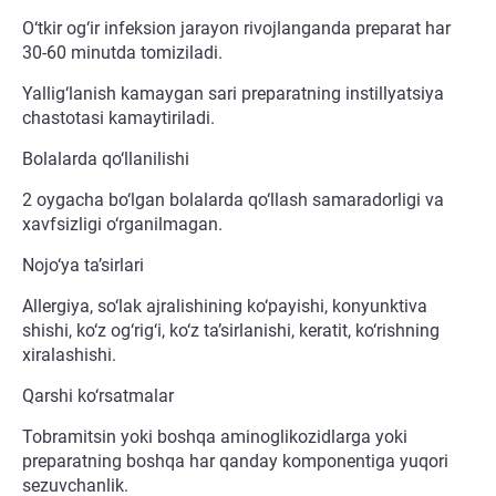
O‘tkir og‘ir infeksion jarayon rivojlanganda preparat har
30-60 minutda tomiziladi.
Yallig‘lanish kamaygan sari preparatning instillyatsiya
chastotasi kamaytiriladi.
Bolalarda qo‘llanilishi
2 oygacha bo‘lgan bolalarda qo‘llash samaradorligi va
xavfsizligi o‘rganilmagan.
Nojo‘ya ta’sirlari
Allergiya, so‘lak ajralishining ko‘payishi, konyunktiva
shishi, ko‘z og‘rig‘i, ko‘z ta’sirlanishi, keratit, ko‘rishning
xiralashishi.
Qarshi ko‘rsatmalar
Tobramitsin yoki boshqa aminoglikozidlarga yoki
preparatning boshqa har qanday komponentiga yuqori
sezuvchanlik.