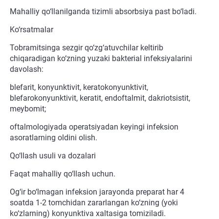
Mahalliy qo‘llanilganda tizimli absorbsiya past bo‘ladi.
Ko‘rsatmalar
Tobramitsinga sezgir qo‘zg‘atuvchilar keltirib
chiqaradigan ko‘zning yuzaki bakterial infeksiyalarini
davolash:
blefarit, konyunktivit, keratokonyunktivit,
blefarokonyunktivit, keratit, endoftalmit, dakriotsistit,
meybomit;
oftalmologiyada operatsiyadan keyingi infeksion
asoratlarning oldini olish.
Qo‘llash usuli va dozalari
Faqat mahalliy qo‘llash uchun.
Og‘ir bo‘lmagan infeksion jarayonda preparat har 4
soatda 1-2 tomchidan zararlangan ko‘zning (yoki
ko‘zlarning) konyunktiva xaltasiga tomiziladi.