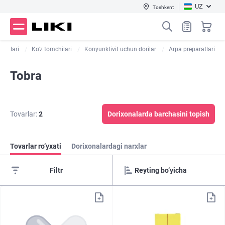
UZ
Toshkent
aratlari
Ko'z tomchilari
Konyunktivit uchun dorilar
Arpa preparatlari
Tobra
Tovarlar:
2
Dorixonalarda barchasini topish
Tovarlar ro‘yxati
Dorixonalardagi narxlar
Filtr