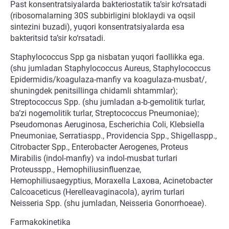
Past konsentratsiyalarda bakteriostatik ta’sir ko‘rsatadi
(ribosomalarning 30S subbirligini bloklaydi va oqsil
sintezini buzadi), yuqori konsentratsiyalarda esa
bakteritsid ta’sir ko‘rsatadi.
Staphylococcus Spp ga nisbatan yuqori faollikka ega.
(shu jumladan Staphylococcus Aureus, Staphylococcus
Epidermidis/koagulaza-manfiy va koagulaza-musbat/,
shuningdek penitsillinga chidamli shtammlar);
Streptococcus Spp. (shu jumladan a-b-gemolitik turlar,
ba’zi nogemolitik turlar, Streptococcus Pneumoniae);
Pseudomonas Aeruginosa, Escherichia Coli, Klebsiella
Pneumoniae, Serratiaspp., Providencia Spp., Shigellaspp.,
Citrobacter Spp., Enterobacter Aerogenes, Proteus
Mirabilis (indol-manfiy) va indol-musbat turlari
Proteusspp., Hemophiliusinfluenzae,
Hemophiliusaegyptius, Moraxella Laхова, Acinetobacter
Calcoaceticus (Herelleavaginacola), ayrim turlari
Neisseria Spp. (shu jumladan, Neisseria Gonorrhoeae).
Farmakokinetika