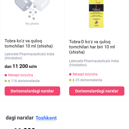
Tobra ko'z va quloq
Tobra-D ko'z va quloq
tomchilari 10 ml (shisha)
tomchilari har biri 10 ml
(shisha)
Laborate Pharmaceuticals India
(Hindiston)
Laborate Pharmaceuticals India
(Hindiston)
11 200
dan
so'm
Retsept bo'yicha
Retsept bo'yicha
в 25 dorixonalarda
в 116 dorixonalarda
Dorixonalardagi narxlar
Dorixonalardagi narxlar
dagi narxlar
Toshkent