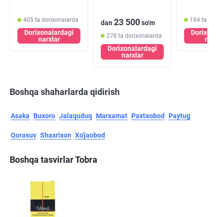
405 ta dorixonalarda
184 ta do
23 500
dan
so'm
Dorixonalardagi
Dorixon
278 ta dorixonalarda
narxlar
nar
Dorixonalardagi
narxlar
Boshqa shaharlarda qidirish
Asaka
Buxoro
Jalaquduq
Marxamat
Paxtaobod
Paytug
Qorasuv
Shaxrixon
Xo'jaobod
Boshqa tasvirlar Tobra