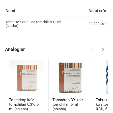
Nomi
Narxi so'm
Tobra ko'z va quloq tomchilari 10 ml
11 200 so'm
(shisha)
Analoglar
Tobradrop ko'z
Tobradrop-DX ko'z
Tobreks (
tomchilari 0,3%, 5
tomchilari 5 ml
ko'z tomch
ml (shisha)
(shisha)
0,3%, 5 ml