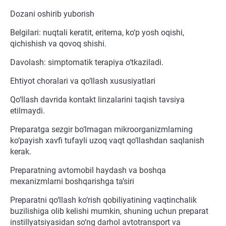
Dozani oshirib yuborish
Belgilari: nuqtali keratit, eritema, ko‘p yosh oqishi,
qichishish va qovoq shishi.
Davolash: simptomatik terapiya o‘tkaziladi.
Ehtiyot choralari va qo‘llash xususiyatlari
Qo‘llash davrida kontakt linzalarini taqish tavsiya
etilmaydi.
Preparatga sezgir bo‘lmagan mikroorganizmlarning
ko‘payish xavfi tufayli uzoq vaqt qo‘llashdan saqlanish
kerak.
Preparatning avtomobil haydash va boshqa
mexanizmlarni boshqarishga ta’siri
Preparatni qo‘llash ko‘rish qobiliyatining vaqtinchalik
buzilishiga olib kelishi mumkin, shuning uchun preparat
instillyatsiyasidan so‘ng darhol avtotransport va