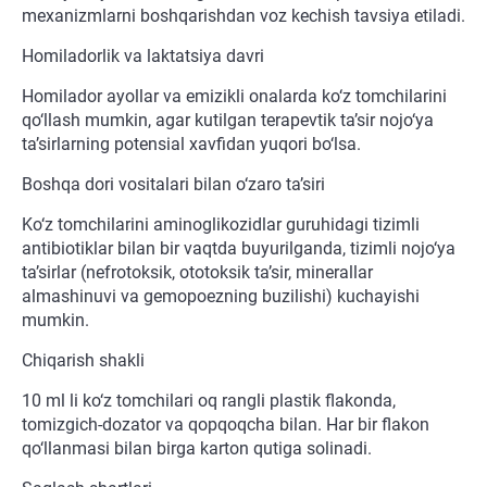
mexanizmlarni boshqarishdan voz kechish tavsiya etiladi.
Homiladorlik va laktatsiya davri
Homilador ayollar va emizikli onalarda ko‘z tomchilarini
qo‘llash mumkin, agar kutilgan terapevtik ta’sir nojo‘ya
ta’sirlarning potensial xavfidan yuqori bo‘lsa.
Boshqa dori vositalari bilan o‘zaro ta’siri
Ko‘z tomchilarini aminoglikozidlar guruhidagi tizimli
antibiotiklar bilan bir vaqtda buyurilganda, tizimli nojo‘ya
ta’sirlar (nefrotoksik, ototoksik ta’sir, minerallar
almashinuvi va gemopoezning buzilishi) kuchayishi
mumkin.
Chiqarish shakli
10 ml li ko‘z tomchilari oq rangli plastik flakonda,
tomizgich-dozator va qopqoqcha bilan. Har bir flakon
qo‘llanmasi bilan birga karton qutiga solinadi.