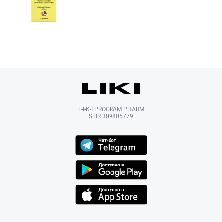
L-I-K-I PROGRAM PHARM
STIR 309805779