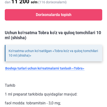
11 200
dan
so'm
(116 dorixonalarni)
Dorixonalarda topish
Uchun ko‘rsatma Tobra ko'z va quloq tomchilari 10
ml (shisha)
Ko‘rsatma uchun ko‘rsatilgan «Tobra ko'z va quloq tomchilari
10 ml (shisha)»
Boshqa turlari uchun ko‘rsatmalarni tanlash «Tobra»
Tarkib
1 ml preparat tarkibida quyidagilar mavjud:
faol modda: tobramitsin - 3,0 mg;