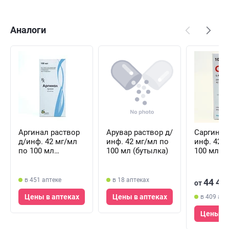
Аналоги
Аргинал раствор
Арувар раствор д/
Саргин р
д/инф. 42 мг/мл
инф. 42 мг/мл по
инф. 42 
по 100 мл
100 мл (бутылка)
100 мл (
(бутылка)
в 451 аптеке
в 18 аптеках
44 40
от
Цены в аптеках
Цены в аптеках
в 409 апт
Цены в 