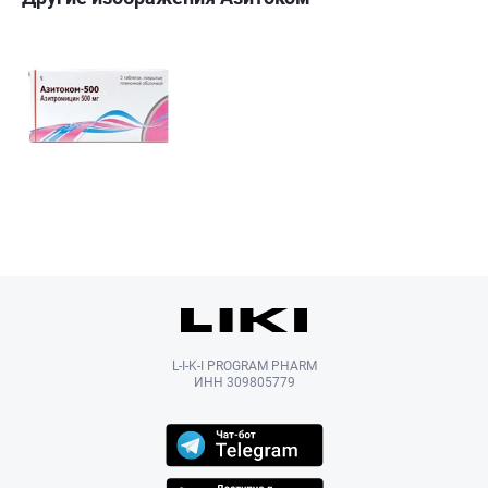
L-I-K-I PROGRAM PHARM
ИНН 309805779