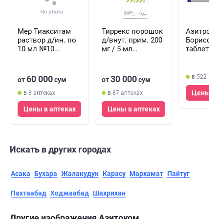
Мер Тиакситам
Тиррекс порошок
Азитром
раствор д/ин. по
д/внут. прим. 200
Борисов
10 мл №10
мг / 5 мл
таблетки
(ампулы)
(флакон)
мг №6 (2
х 3 табле
в 522 апт
60 000
30 000
от
сум
от
сум
Цены в 
в 8 аптеках
в 87 аптеках
Цены в аптеках
Цены в аптеках
Искать в других городах
Асака
Бухара
Жалакудук
Карасу
Мархамат
Пайтуг
Пахтаабад
Ходжаабад
Шахрихан
Другие изображения Азитоком