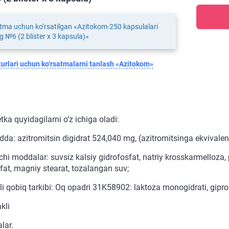
tma uchun ko‘rsatilgan «Azitokom-250 kapsulalari
 №6 (2 blister x 3 kapsula)»
urlari uchun ko‘rsatmalarni tanlash «Azitokom»
etka quyidagilarni o‘z ichiga oladi:
dda: azitromitsin digidrat 524,040 mg, (azitromitsinga ekvivale
hi moddalar: suvsiz kalsiy gidrofosfat, natriy krosskarmelloza, 
lfat, magniy stearat, tozalangan suv;
i qobiq tarkibi: Oq opadri 31K58902: laktoza monogidrati, gipromel
kli
lar.