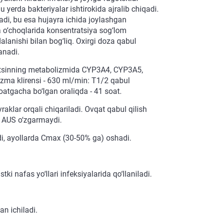
 yerda bakteriyalar ishtirokida ajralib chiqadi.
ladi, bu esa hujayra ichida joylashgan
a o‘choqlarida konsentratsiya sog‘lom
lanishi bilan bog‘liq. Oxirgi doza qabul
anadi.
omitsinning metabolizmida CYP3A4, CYP3A5,
lazma klirensi - 630 ml/min: T1/2 qabul
oatgacha bo‘lgan oraliqda - 41 soat.
aklar orqali chiqariladi. Ovqat qabul qilish
), AUS o‘zgarmaydi.
di, ayollarda Cmax (30-50% ga) oshadi.
stki nafas yo‘llari infeksiyalarida qo‘llaniladi.
n ichiladi.