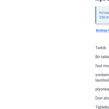
Ko‘rsa
250 mg
Boshqa t
Tarkib
Bir tabl
faol mo
yordamc
laurilsu
plyonkal
Dori sha
Tabletka