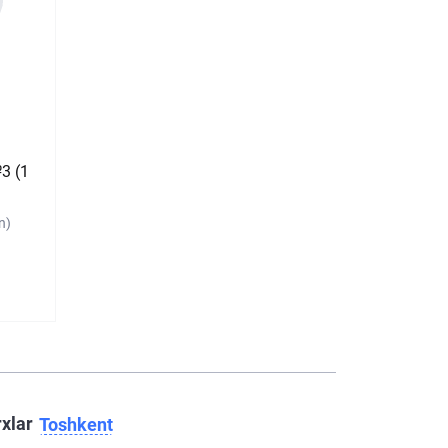
3 (1
n)
rxlar
Toshkent