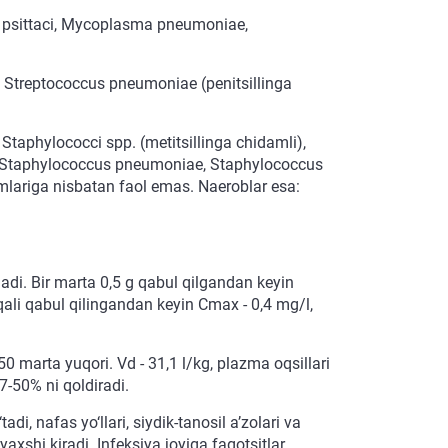
 psittaci, Mycoplasma pneumoniae,
 Streptococcus pneumoniae (penitsillinga
taphylococci spp. (metitsillinga chidamli),
, Staphylococcus pneumoniae, Staphylococcus
mlariga nisbatan faol emas. Naeroblar esa:
ladi. Bir marta 0,5 g qabul qilgandan keyin
 orqali qabul qilingandan keyin Cmax - 0,4 mg/l,
 marta yuqori. Vd - 31,1 l/kg, plazma oqsillari
7-50% ni qoldiradi.
di, nafas yo‘llari, siydik-tanosil a’zolari va
axshi kiradi. Infeksiya joyiga fagotsitlar