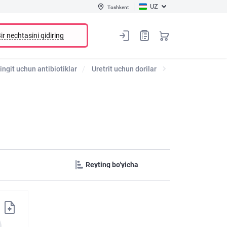
UZ
Toshkent
ir nechtasini qidiring
ingit uchun antibiotiklar
Uretrit uchun dorilar