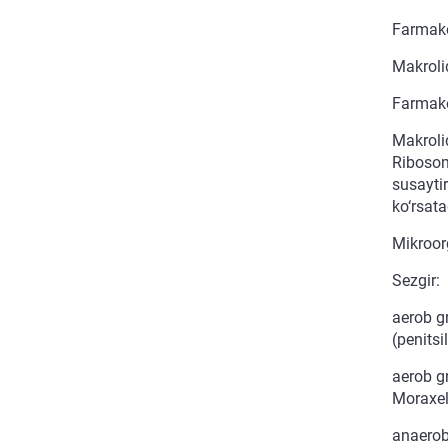
Farmako
Makrolid
Farmakol
Makrolid
Ribosoma
susaytir
ko‘rsata
Mikroorg
Sezgir:
aerob g
(penitsi
aerob g
Moraxel
anaerob