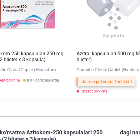
okom-250 kapsulalari 250 mg
Azitral kapsulalari 500 mg №
 blister x 3 kapsula)
blister)
tic Global Caplet (Hindiston)
Combitic Global Caplet (Hindisto
ept bo'yicha
в 97 dorixonalarda
da mavjud emas Toshkent
Retsept bo'yicha
ko‘rsatma Azitokom-250 kapsulalari 250
dagi na
(2 blister x 3 kapsula)