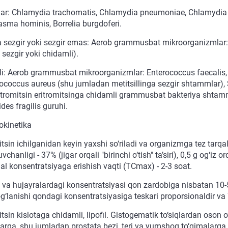
ar: Chlamydia trachomatis, Chlamydia pneumoniae, Chlamydia
sma hominis, Borrelia burgdoferi.
a sezgir yoki sezgir emas: Aerob grammusbat mikroorganizmlar:
 sezgir yoki chidamli).
i: Aerob grammusbat mikroorganizmlar: Enterococcus faecalis, S
ococcus aureus (shu jumladan metitsillinga sezgir shtammlar)
itromitsin eritromitsinga chidamli grammusbat bakteriya shtam
des fragilis guruhi.
kinetika
tsin ichilganidan keyin yaxshi so‘riladi va organizmga tez tarqa
vchanligi - 37% (jigar orqali "birinchi o‘tish" ta’siri), 0,5 g og‘iz
l konsentratsiyaga erishish vaqti (TCmax) - 2-3 soat.
 va hujayralardagi konsentratsiyasi qon zardobiga nisbatan 10-50
g‘lanishi qondagi konsentratsiyasiga teskari proporsionaldir va 
tsin kislotaga chidamli, lipofil. Gistogematik to‘siqlardan oson o‘ta
arga, shu jumladan prostata bezi, teri va yumshoq to‘qimalarga y