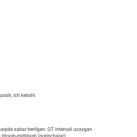
usish, ich ketishi.
r haqida xabar berilgan: QT intervali uzaygan
itrash-miltillash (qorinchalar).