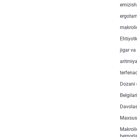
emizish
ergotam
makroli
Ehtiyotk
jigar va
aritmiya
terfenad
Dozani 
Belgilar
Davolas
Maxsus 
Makrolid
bemorlar