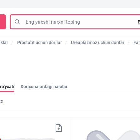
B
iklar
Prostatit uchun dorilar
Ureaplazmoz uchun dorilar
Far
ro‘yxati
Dorixonalardagi narxlar
2