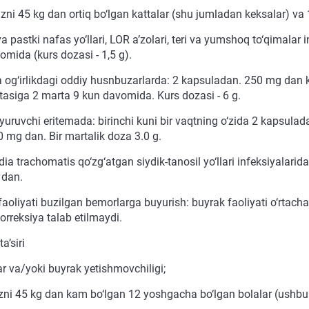
zni 45 kg dan ortiq bo‘lgan kattalar (shu jumladan keksalar) v
a pastki nafas yo‘llari, LOR a’zolari, teri va yumshoq to‘qimala
omida (kurs dozasi - 1,5 g).
a og‘irlikdagi oddiy husnbuzarlarda: 2 kapsuladan. 250 mg dan
tasiga 2 marta 9 kun davomida. Kurs dozasi - 6 g.
 yuruvchi eritemada: birinchi kuni bir vaqtning o‘zida 2 kapsul
0 mg dan. Bir martalik doza 3.0 g.
a trachomatis qo‘zg‘atgan siydik-tanosil yo‘llari infeksiyalarida (
 dan.
faoliyati buzilgan bemorlarga buyurish: buyrak faoliyati o‘rtac
orreksiya talab etilmaydi.
a’siri
gar va/yoki buyrak yetishmovchiligi;
zni 45 kg dan kam bo‘lgan 12 yoshgacha bo‘lgan bolalar (ushbu 