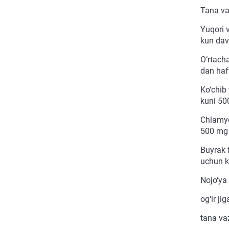
Tana va
Yuqori v
kun dav
O‘rtach
dan haf
Ko‘chib
kuni 50
Chlamydi
500 mg
Buyrak 
uchun k
Nojo‘ya t
og‘ir ji
tana va