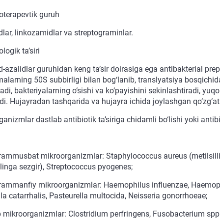
terapevtik guruh
lar, linkozamidlar va streptograminlar.
ogik ta’siri
-azalidlar guruhidan keng ta’sir doirasiga ega antibakterial prepar
larning 50S subbirligi bilan bog‘lanib, translyatsiya bosqichida 
adi, bakteriyalarning o‘sishi va ko‘payishini sekinlashtiradi, yuqo
di. Hujayradan tashqarida va hujayra ichida joylashgan qo‘zg‘atuv
anizmlar dastlab antibiotik ta’siriga chidamli bo‘lishi yoki antibi
rammusbat mikroorganizmlar: Staphylococcus aureus (metilsill
llinga sezgir), Streptococcus pyogenes;
rammanfiy mikroorganizmlar: Haemophilus influenzae, Haemoph
la catarrhalis, Pasteurella multocida, Neisseria gonorrhoeae;
 mikroorganizmlar: Clostridium perfringens, Fusobacterium spp.