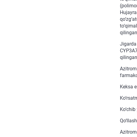
(polimor
Hujayra 
qo‘zg‘a
to‘qimal
qilinga
Jigarda
CYP3A7 i
qilingan
Azitromi
farmako
Keksa e
Ko‘rsat
Ko‘chib 
Qo‘llash
Azitromi