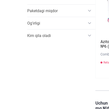
Paketdagi miqdor
Og'irligi
Kim qila oladi
Azit
№6 (2
Combi
Rets
Uchun 
mg №6 