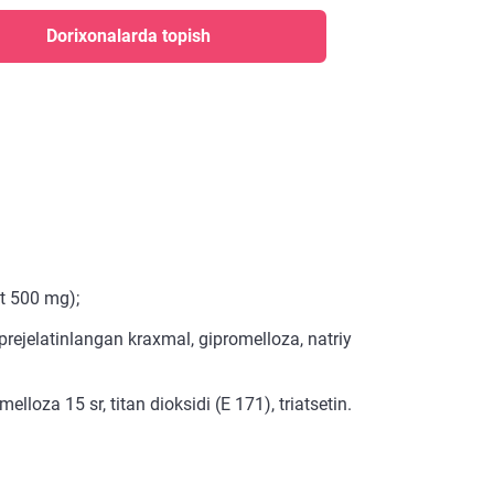
Dorixonalarda topish
nt 500 mg);
prejelatinlangan kraxmal, gipromelloza, natriy
loza 15 sr, titan dioksidi (E 171), triatsetin.