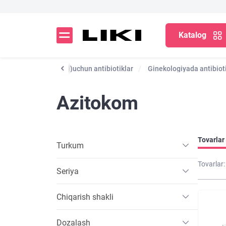
Katalog
lar
Sinusit (sinusit)uchun antibiotiklar
Ginekologiyada antibiot
Azitokom
Tovarlar 
Turkum
Tovarlar:
Seriya
Chiqarish shakli
Dozalash