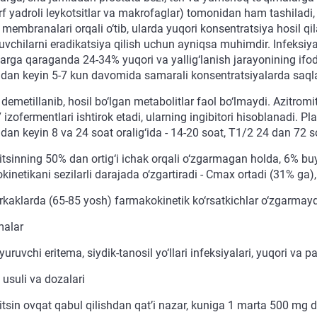
f yadroli leykotsitlar va makrofaglar) tomonidan ham tashiladi, u
membranalari orqali o‘tib, ularda yuqori konsentratsiya hosil qi
tuvchilarni eradikatsiya qilish uchun ayniqsa muhimdir. Infeksiy
arga qaraganda 24-34% yuqori va yallig‘lanish jarayonining ifoda
ndan keyin 5-7 kun davomida samarali konsentratsiyalarda saql
 demetillanib, hosil bo‘lgan metabolitlar faol bo‘lmaydi. Azitr
zofermentlari ishtirok etadi, ularning ingibitori hisoblanadi. P
dan keyin 8 va 24 soat oralig‘ida - 14-20 soat, T1/2 24 dan 72 s
tsinning 50% dan ortig‘i ichak orqali o‘zgarmagan holda, 6% buyr
kinetikani sezilarli darajada o‘zgartiradi - Cmax ortadi (31% ga
rkaklarda (65-85 yosh) farmakokinetik ko‘rsatkichlar o‘zgarmay
malar
yuruvchi eritema, siydik-tanosil yo‘llari infeksiyalari, yuqori va pa
 usuli va dozalari
tsin ovqat qabul qilishdan qat’i nazar, kuniga 1 marta 500 mg da