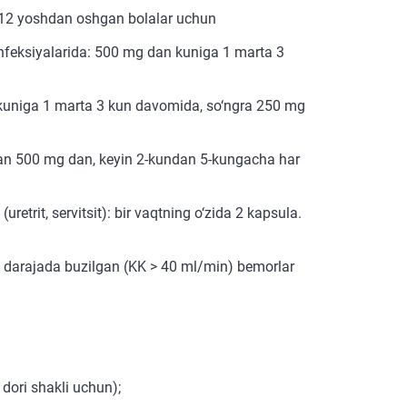
a 12 yoshdan oshgan bolalar uchun
r infeksiyalarida: 500 mg dan kuniga 1 marta 3
 kuniga 1 marta 3 kun davomida, so‘ngra 250 mg
adan 500 mg dan, keyin 2-kundan 5-kungacha har
uretrit, servitsit): bir vaqtning o‘zida 2 kapsula.
ha darajada buzilgan (KK > 40 ml/min) bemorlar
dori shakli uchun);