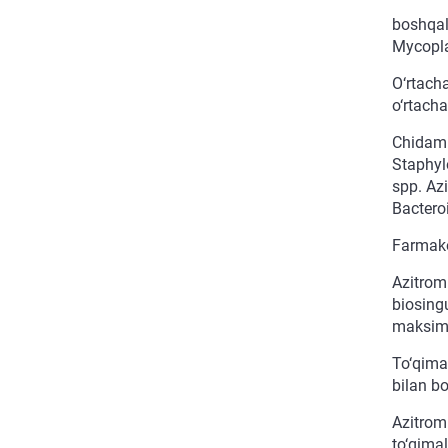
boshqal
Mycopla
O‘rtach
o‘rtacha
Chidaml
Staphyl
spp. Az
Bacteroi
Farmako
Azitromi
biosingu
maksima
To‘qima
bilan bo
Azitromi
to‘qimal