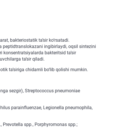
at, bakteriostatik ta’sir ko‘rsatadi.
peptidtranslokazani ingibirlaydi, oqsil sintezini
ri konsentratsiyalarda bakteritsid ta’sir
chilarga ta’sir qiladi.
otik ta’siriga chidamli bo‘lib qolishi mumkin.
inga sezgir), Streptococcus pneumoniae
ilus parainfluenzae, Legionella pneumophila,
, Prevotella spp., Porphyromonas spp.;