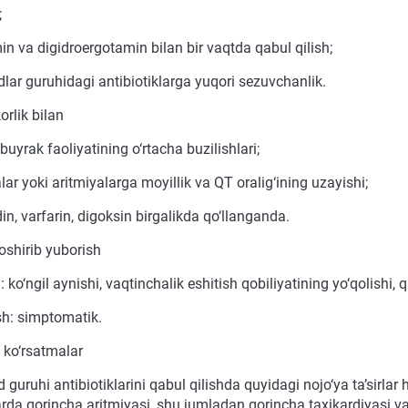
;
in va digidroergotamin bilan bir vaqtda qabul qilish;
dlar guruhidagi antibiotiklarga yuqori sezuvchanlik.
orlik bilan
 buyrak faoliyatining o‘rtacha buzilishlari;
lar yoki aritmiyalarga moyillik va QT oralig‘ining uzayishi;
in, varfarin, digoksin birgalikda qo‘llanganda.
oshirib yuborish
i: ko‘ngil aynishi, vaqtinchalik eshitish qobiliyatining yo‘qolishi, q
h: simptomatik.
ko‘rsatmalar
 guruhi antibiotiklarini qabul qilishda quyidagi nojo‘ya ta’sirla
da qorincha aritmiyasi, shu jumladan qorincha taxikardiyasi va t