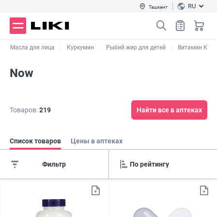
RU
Ташкент
Масла для лица
Куркумин
Рыбий жир для детей
Витамин К
Now
Товаров:
219
Найти все в аптеках
Список товаров
Цены в аптеках
Фильтр