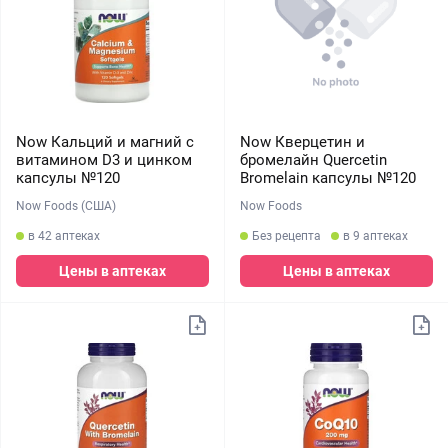
Now Кальций и магний с
Now Кверцетин и
витамином D3 и цинком
бромелайн Quercetin
капсулы №120
Bromelain капсулы №120
Now Foods (США)
Now Foods
в 42 аптеках
Без рецепта
в 9 аптеках
Цены в аптеках
Цены в аптеках