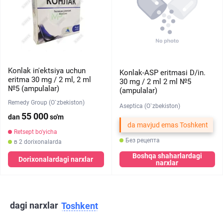
Konlak in'ektsiya uchun
Konlak-ASP eritmasi D/in.
eritma 30 mg / 2 ml, 2 ml
30 mg / 2 ml 2 ml №5
№5 (ampulalar)
(ampulalar)
Remedy Group (O`zbekiston)
Aseptica (O`zbekiston)
55 000
dan
so'm
da mavjud emas Toshkent
Retsept bo'yicha
Без рецепта
в 2 dorixonalarda
Boshqa shaharlardagi
Dorixonalardagi narxlar
narxlar
dagi narxlar
Toshkent