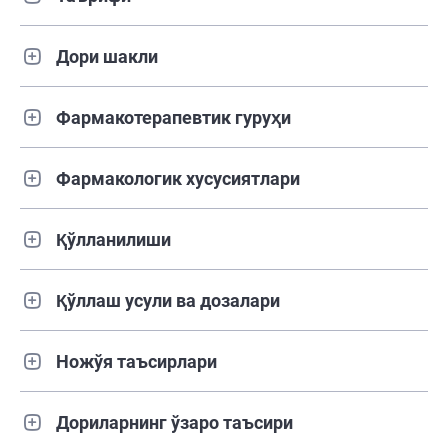
Дори шакли
Фармакотерапевтик гуруҳи
Фармакологик хусусиятлари
Қўлланилиши
Қўллаш усули ва дозалари
Ножўя таъсирлари
Дориларнинг ўзаро таъсири