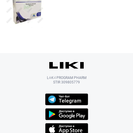
L-I-K-I PROGRAM PHARM
STIR 309805779