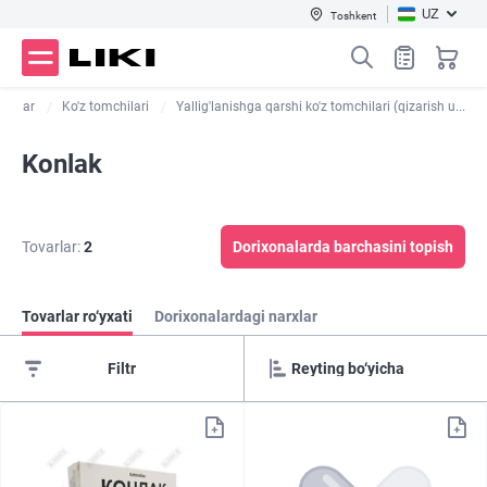
UZ
Toshkent
dorilar
Ko'z tomchilari
Yallig'lanishga qarshi ko'z tomchilari (qizarish u...
Konlak
Tovarlar:
2
Dorixonalarda barchasini topish
Tovarlar ro‘yxati
Dorixonalardagi narxlar
Filtr