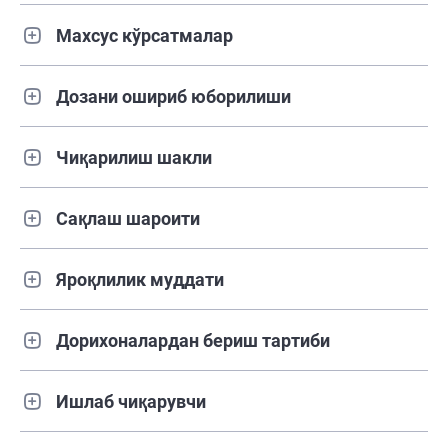
Махсус кўрсатмалар
Дозани ошириб юборилиши
Чиқарилиш шакли
Сақлаш шароити
Яроқлилик муддати
Дорихоналардан бериш тартиби
Ишлаб чиқарувчи