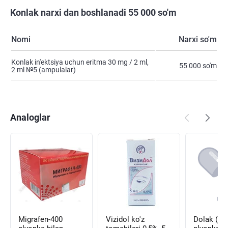
Konlak narxi dan boshlanadi 55 000 so'm
Nomi
Narxi so'm
Konlak in'ektsiya uchun eritma 30 mg / 2 ml,
55 000 so'm
2 ml №5 (ampulalar)
Analoglar
Migrafen-400
Vizidol ko'z
Dolak (Do