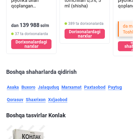
plyonka bilan
tomchilari 0,5%, 5
plyonka bi
qoplangan
ml (shisha)
qoplanga
planshetlar № 100
planshetl
(10 blister х 10
№20 (2 bli
tabletka)
tabletka)
389 ta dorixonalarda
139 988
dan
so'm
da mavj
Dorixonalardagi
Toshken
37 ta dorixonalarda
narxlar
Dorixonalardagi
Bos
narxlar
shahar
nar
Boshqa shaharlarda qidirish
Asaka
Buxoro
Jalaquduq
Marxamat
Paxtaobod
Paytug
Qorasuv
Shaxrixon
Xo'jaobod
Boshqa tasvirlar Konlak