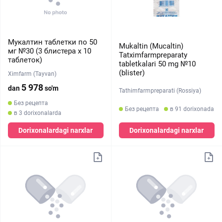
Мукалтин таблетки по 50
Mukaltin (Mucaltin)
мг №30 (3 блистера x 10
Tatximfarmpreparaty
таблеток)
tabletkalari 50 mg №10
(blister)
Ximfarm (Tayvan)
5 978
dan
so'm
Tathimfarmpreparati (Rossiya)
Без рецепта
Без рецепта
в 91 dorixonada
в 3 dorixonalarda
Dorixonalardagi narxlar
Dorixonalardagi narxlar