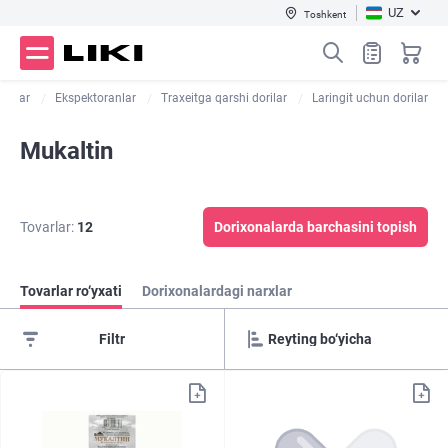
UZ
Toshkent
orilar
Ekspektoranlar
Traxeitga qarshi dorilar
Laringit uchun dorilar
Mukaltin
Tovarlar:
12
Dorixonalarda barchasini topish
Tovarlar ro‘yxati
Dorixonalardagi narxlar
Filtr