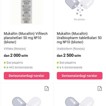
Mukaltin (Mucaltin) Vifitech
Mukaltin (Mucaltin)
planshetlari 50 mg №10
Uralbiopharm tabletkalari 50
(blister)
mg №10 (blister)
Vifiteks (Rossiya)
Uralbiofarm (Rossiya)
2 000
2 500
dan
so'm
dan
so'm
Без рецепта
Без рецепта
в 442 dorixonalarda
в 6 dorixonalarda
Dorixonalardagi narxlar
Dorixonalardagi narxlar