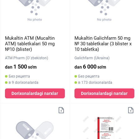
Mukaltin ATM (Mucaltin
Mukaltin Galichfarm 50 mg
ATM) tabletkalari 50 mg
№ 30 tabletkalar (3 blister х
№10 (blister)
10 tabletka)
ATM Pharm (O`zbekiston)
Galichfarm (Ukraina)
1 500
6 000
dan
so'm
dan
so'm
Без рецепта
Без рецепта
в 9 dorixonalarda
в 173 dorixonalarda
Dorixonalardagi narxlar
Dorixonalardagi narxlar