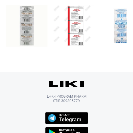
L-I-K-I PROGRAM PHARM
STIR 309805779