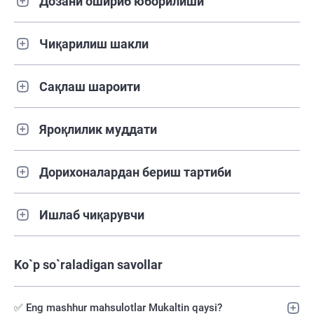
Дозани ошириб юборилиши
Чиқарилиш шакли
Сақлаш шароити
Яроқлилик муддати
Дорихоналардан бериш тартиби
Ишлаб чиқарувчи
Ko`p so`raladigan savollar
✅ Eng mashhur mahsulotlar Mukaltin qaysi?