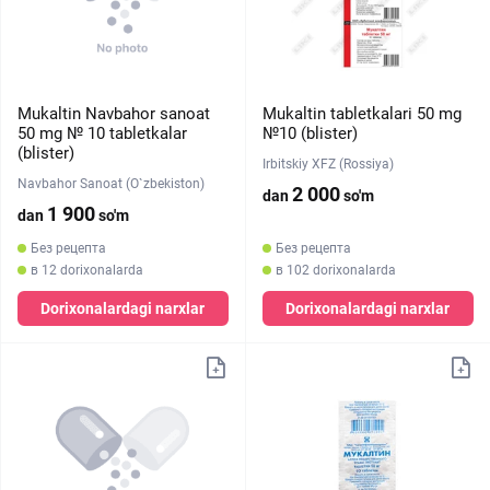
Mukaltin Navbahor sanoat
Mukaltin tabletkalari 50 mg
50 mg № 10 tabletkalar
№10 (blister)
(blister)
Irbitskiy XFZ (Rossiya)
Navbahor Sanoat (O`zbekiston)
2 000
dan
so'm
1 900
dan
so'm
Без рецепта
Без рецепта
в 12 dorixonalarda
в 102 dorixonalarda
Dorixonalardagi narxlar
Dorixonalardagi narxlar