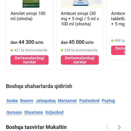
Aerolet siropi 100
Ambcet siropi (30
Ambcet
ml (shisha)
mg + 5 mg) / 5 ml x
tabletkala
100 ml (shisha)
+ 5 mg №1
blister)
498 ta do
44 300
45 000
dan
so'm
dan
so'm
Dorixon
421 ta dorixonalarda
258 ta dorixonalarda
nar
Dorixonalardagi
Dorixonalardagi
narxlar
narxlar
Boshqa shaharlarda qidirish
Asaka
Buxoro
Jalaquduq
Marxamat
Paxtaobod
Paytug
Qorasuv
Shaxrixon
Xo'jaobod
Boshqa tasvirlar Mukaltin