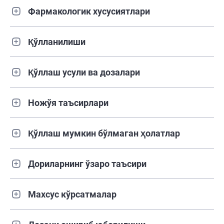
Фармакологик хусусиятлари
Қўлланилиши
Қўллаш усули ва дозалари
Ножўя таъсирлари
Қўллаш мумкин бўлмаган ҳолатлар
Дориларнинг ўзаро таъсири
Махсус кўрсатмалар