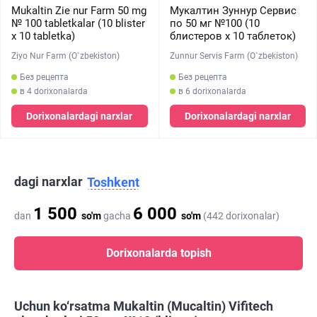
Mukaltin Zie nur Farm 50 mg
Мукалтин Зуннур Сервис
№ 100 tabletkalar (10 blister
по 50 мг №100 (10
х 10 tabletka)
блистеров х 10 таблеток)
Ziyo Nur Farm (O`zbekiston)
Zunnur Servis Farm (O`zbekiston)
Без рецепта
Без рецепта
в 4 dorixonalarda
в 6 dorixonalarda
Dorixonalardagi narxlar
Dorixonalardagi narxlar
dagi narxlar
Toshkent
1 500
6 000
dan
so'm
gacha
so'm
(442 dorixonalar)
Dorixonalarda topish
Uchun ko‘rsatma Mukaltin (Mucaltin) Vifitech