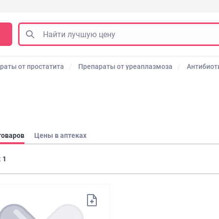
раты от простатита
Препараты от уреаплазмоза
Антибиот
товаров
Цены в аптеках
:
1