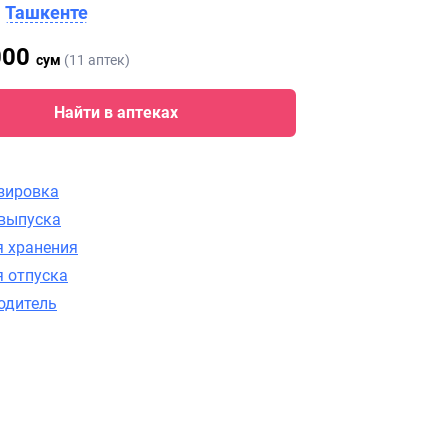
в
Ташкенте
000
сум
(11 аптек)
Найти в аптеках
зировка
выпуска
я хранения
я отпуска
одитель