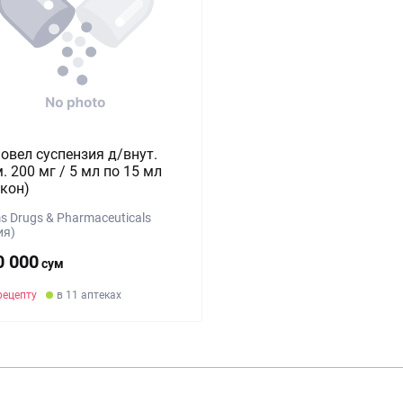
овел суспензия д/внут.
. 200 мг / 5 мл по 15 мл
кон)
 Drugs & Pharmaceuticals
ия)
0 000
сум
рецепту
в 11 аптеках