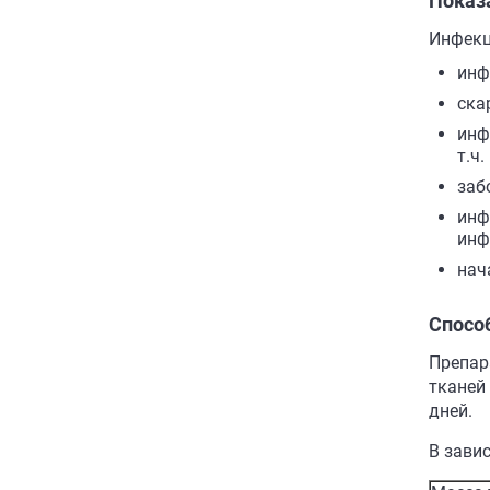
Показ
Инфекц
инф
ска
инф
т.ч
заб
инф
инф
нач
Спосо
Препар
тканей
дней.
В зави