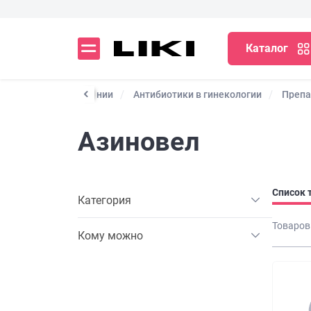
Каталог
ибиотики при пневмонии
Антибиотики в гинекологии
Препа
Азиновел
Список 
Категория
Товаров
Кому можно