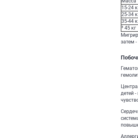
Масса 
15-24 к
25-34 к
35-44 к
³ 45 кг
Мигриру
затем -
Побоч
Гемато
гемоли
Центра
детей -
чувство
Сердеч
система
повыше
Аллерги