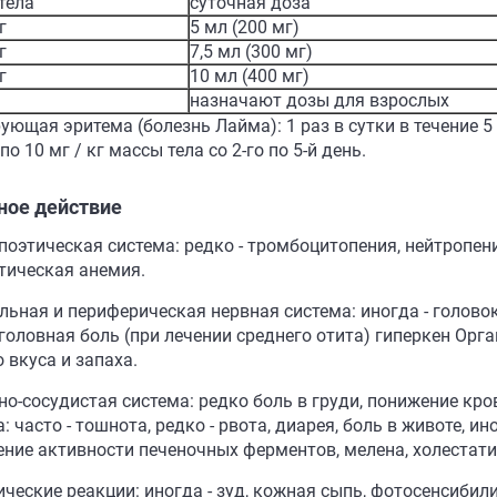
тела
суточная доза
г
5 мл (200 мг)
г
7,5 мл (300 мг)
г
10 мл (400 мг)
назначают дозы для взрослых
ющая эритема (болезнь Лайма): 1 раз в сутки в течение 5 д
 по 10 мг / кг массы тела со 2-го по 5-й день.
ное действие
поэтическая система: редко - тромбоцитопения, нейтропен
тическая анемия.
льная и периферическая нервная система: иногда - головок
 головная боль (при лечении среднего отита) гиперкен Орг
 вкуса и запаха.
но-сосудистая система: редко боль в груди, понижение кр
: часто - тошнота, редко - рвота, диарея, боль в животе, и
ние активности печеночных ферментов, мелена, холестатиче
ческие реакции: иногда - зуд, кожная сыпь, фотосенсибили