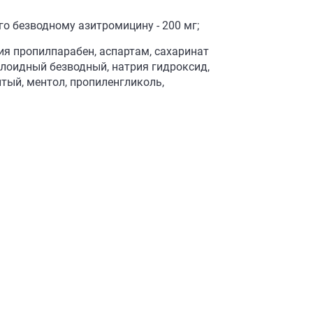
го безводному азитромицину - 200 мг;
ия пропилпарабен, аспартам, сахаринат
ллоидный безводный, натрия гидроксид,
тый, ментол, пропиленгликоль,