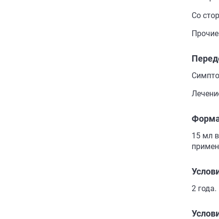
Со сто
Прочие
Перед
Симпто
Лечени
Форма
15 мл 
примен
Услов
2 года.
Услови