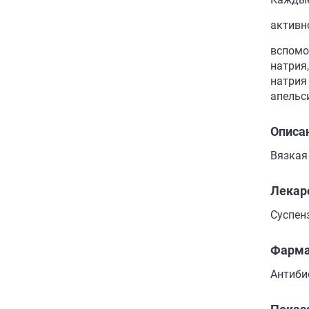
активн
вспомо
натрия
натрия
апельс
Описа
Вязкая
Лекар
Суспен
Фарма
Антиби