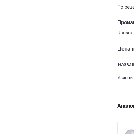
По реце
Произ
Unosour
Цена н
Назва
Азинове
Анало