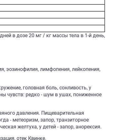
ней в дозе 20 мг / кг массы тела в 1-й день,
ия, эозинофилия, лимфопения, лейкопения,
ружение, головная боль, сонливость, у
аны чувств: редко - шум в ушах, пониженное
овяного давления. Пищеварительная
ногда - метеоризм, запор, транзиторное
ская желтуха, у детей - запор, анорексия.
зация, отек Квинке.