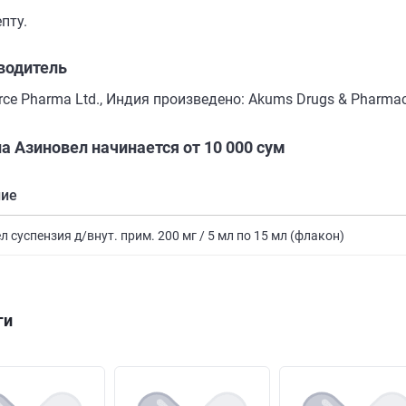
пту.
водитель
сe Pharma Ltd., Индия произведено: Akums Drugs & Pharmace
а Азиновел начинается от 10 000 сум
ние
л суспензия д/внут. прим. 200 мг / 5 мл по 15 мл (флакон)
ги