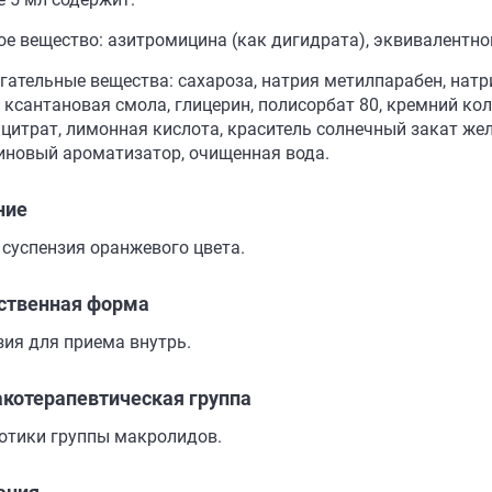
ое вещество: азитромицина (как дигидрата), эквивалентно
гательные вещества: сахароза, натрия метилпарабен, натр
, ксантановая смола, глицерин, полисорбат 80, кремний ко
 цитрат, лимонная кислота, краситель солнечный закат жел
иновый ароматизатор, очищенная вода.
ние
 суспензия оранжевого цвета.
ственная форма
зия для приема внутрь.
котерапевтическая группа
отики группы макролидов.