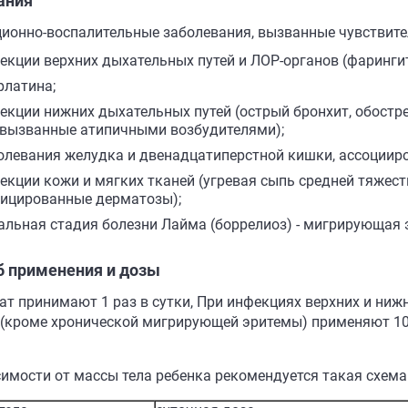
ания
ионно-воспалительные заболевания, вызванные чувствит
екции верхних дыхательных путей и ЛОР-органов (фарингит/
рлатина;
екции нижних дыхательных путей (острый бронхит, обостре
. вызванные атипичными возбудителями);
олевания желудка и двенадцатиперстной кишки, ассоциирова
екции кожи и мягких тканей (угревая сыпь средней тяжести
ицированные дерматозы);
альная стадия болезни Лайма (боррелиоз) - мигрирующая э
б применения и дозы
ат принимают 1 раз в сутки, При инфекциях верхних и ниж
 (кроме хронической мигрирующей эритемы) применяют 10 мг
симости от массы тела ребенка рекомендуется такая схем