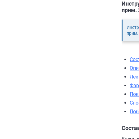
Инстру
прим. 
Инстр
прим.
Сос
Опи
Лек
Фар
Пок
Спо
Поб
Соста
Каждые