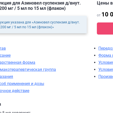
кция для Азиновел суспензия д/внут.
Цены 
200 мг / 5 мл по 15 мл (флакон)
10 
от
укция указана для «Азиновел суспензия д/внут.
 200 мг / 5 мл по 15 мл (флакон)»
тав
Передо
сание
Форма 
арственная форма
Услови
макотерапевтическая группа
Услови
азания
Произв
соб применения и дозы
очное действие
в
 5 мл содержит: