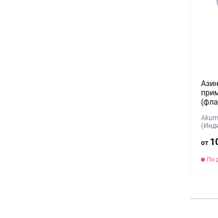
Азин
прим
(фла
Akums
(Инд
1
от
По 