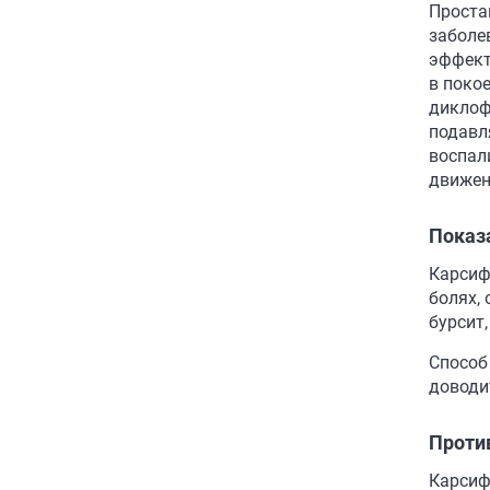
Проста
заболе
эффект
в покое
диклоф
подавл
воспал
движен
Показ
Карсиф
болях,
бурсит,
Способ
доводи
Проти
Карсиф