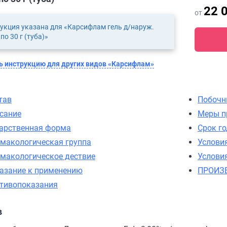
22 
от
укция указана для «Карсифлам гель д/наруж.
по 30 г (туба)»
 инструкцию для других видов «Карсифлам»
тав
Побочн
сание
Меры п
арственная форма
Срок г
макологическая группа
Услови
макологическое дествие
Услови
азание к применению
ПРОИЗ
тивопоказания
в