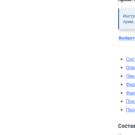
Инстр
прим. 
Выбрать
Сос
Опи
Лек
Фар
Фар
Пок
Про
Соста