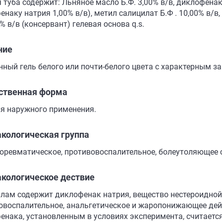
 туба содержит: Льняное масло Б.Ф. 3,00% в/в, диклофенак
наку натрия 1,00% в/в), метил салицилат Б.Ф . 10,00% в/в,
0% в/в (консервант) гелевая основа q.s.
ние
нный гель белого или почти-белого цвета с характерным з
ственная форма
ля наружного применения.
кологическая группа
оревматическое, противовоспалительное, болеутоляющее 
кологическое дествие
лам содержит диклофенак натрия, вещество нестероидно
овоспалительное, анальгетическое и жаропонижающее де
енака, установленным в условиях эксперимента, считаетс