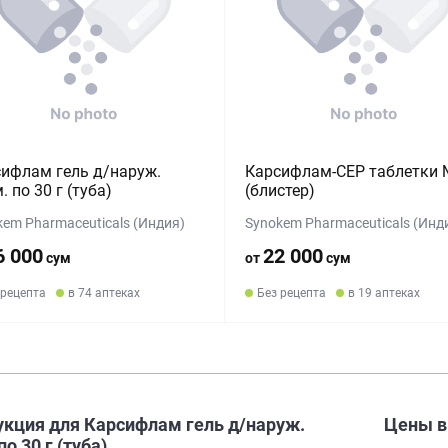
ифлам гель д/наруж.
Карсифлам-СЕР таблетки
. по 30 г (туба)
(блистер)
kem Pharmaceuticals (Индия)
Synokem Pharmaceuticals (Инд
6 000
22 000
сум
от
сум
 рецепта
в 74 аптеках
Без рецепта
в 19 аптеках
укция для Карсифлам гель д/наруж.
Цены 
по 30 г (туба)