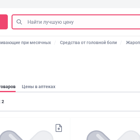
ливающие при месячных
Средства от головной боли
Жаро
товаров
Цены в аптеках
:
2