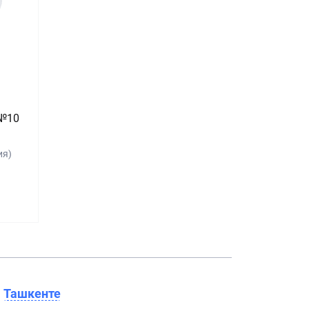
 №10
ия)
в
Ташкенте