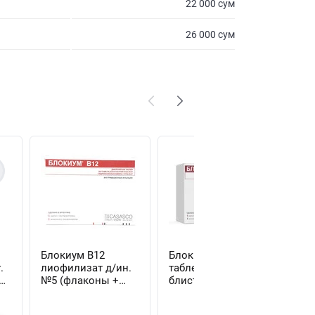
22 000 сум
26 000 сум
Блокиум В12
Блокиум В12
Бо
.
лиофилизат д/ин.
таблетки №15 (1
рас
№5 (флаконы +
блистер)
/ 3
растворитель по 3
(ам
мл)