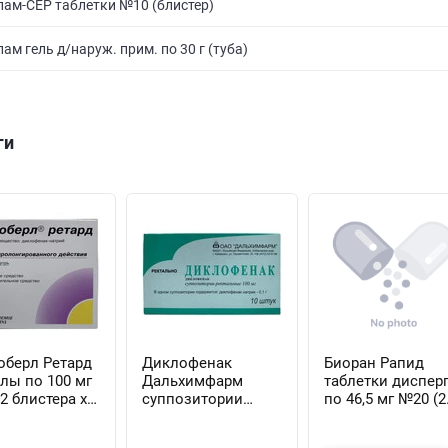
ам-СЕР таблетки №10 (блистер)
ам гель д/наруж. прим. по 30 г (туба)
ги
оберл Ретард
Диклофенак
Биоран Рапид
лы по 100 мг
Дальхимфарм
таблетки дисперг
2 блистера х
суппозитории
по 46,5 мг №20 (2
псул)
ректал. по 50 мг
блистера х 10
№10 (2 блистера х 5
таблеток)