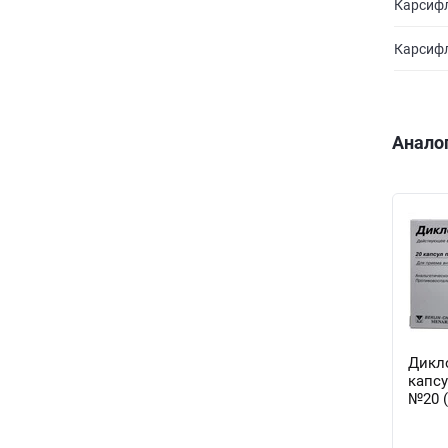
Карсифл
Карсифл
Анало
Дикл
капсу
№20 (
10 ка