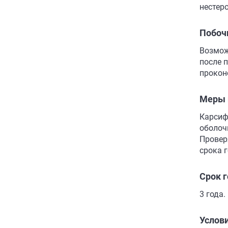
нестер
Побоч
Возмож
после 
прокон
Меры 
Карсиф
оболоч
Провер
срока г
Срок 
3 года.
Услов