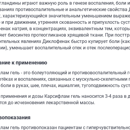
гландины играют важную роль в генезе воспаления, боли 
ваниях противоспалительные и анальгетические свойства
, характеризующийся значительным уменьшением выражен
 и при движении, утренняя скованность и припухлость суст
енак натрия, в концентрациях, эквивалентным тем, которы
яет биосинтез протеогликанов хрящевой ткани. При постт
ительных явлениях Диклофенак быстро купирует боли (как
ии), уменьшает воспалительный отек и отек послеопераци
ание к применению
лам гель - это болеутоляющий и противовоспалительный г
 отёках и воспалениях, связанных с мускульно-скелетными
 боли в руках, шее, плечах, ишиалгия, тугоподвижность сус
 применения и дозы Карсифлам гель наносится 3-4 раза в 
тся до исчезновения лекарственной массы.
вопоказания
лам гель противопоказан пациентам с гиперчувствительно