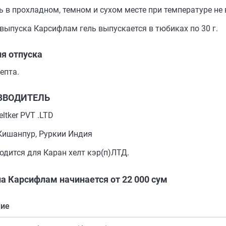
ь в прохладном, темном и сухом месте при температуре не 
выпуска Карсифлам гель выпускается в тюбиках по 30 г.
я отпуска
епта.
ЗВОДИТЕЛЬ
eltker PVT .LTD
,Кишанпур, Руркии Индия
одится для Каран хелт кэр(п)ЛТД.
а Карсифлам начинается от 22 000 сум
ние