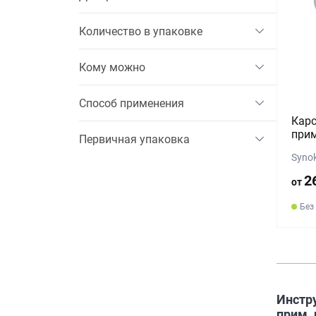
Количество в упаковке
Кому можно
Способ применения
Карс
прим
Первичная упаковка
Syno
2
от
Без
Инстр
прим. 