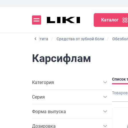
Каталог
Препараты от простатита
Средства от зубной боли
Обезбо
Карсифлам
Список 
Категория
Товаров
Серия
Форма выпуска
Дозировка