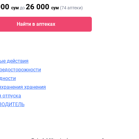
000
26 000
сум
до
сум
(74 аптеки)
Найти в аптеках
ые действия
редосторожности
одности
яхранения хранения
я отпуска
ВОДИТЕЛЬ