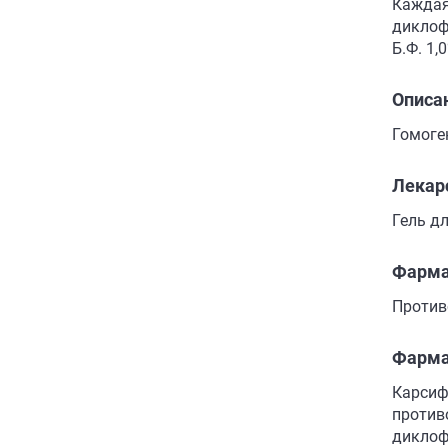
Каждая
диклофе
Б.Ф. 1,
Описа
Гомоге
Лекар
Гель д
Фарма
Против
Фарма
Карсиф
против
диклоф