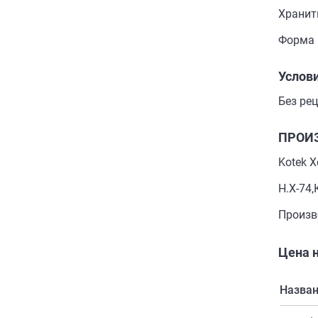
Хранит
Форма 
Услови
Без рец
ПРОИ
Kotek X
H.X-74
Произв
Цена н
Назва