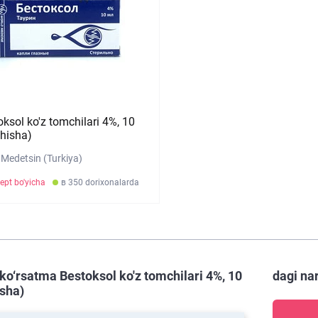
oksol ko'z tomchilari 4%, 10
shisha)
 Medetsin (Turkiya)
ept bo'yicha
в 350 dorixonalarda
ko‘rsatma Bestoksol ko'z tomchilari 4%, 10
dagi na
isha)