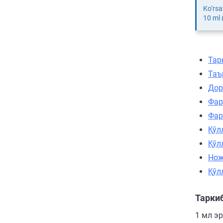
Ko‘rsa
10 ml 
Тар
Таъ
Дор
Фар
Фар
Қўл
Қўл
Нож
Қўл
Тарки
1 мл э