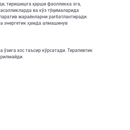
ди, тиришишга қарши фаолликка эга,
касалликларда ва кўз тўқималарида
паратив жараёнларни рағбатлантиради.
а энергетик ҳамда алмашинув
а ўзига хос таъсир кўрсатади. Терапевтик
ўрилмайди.