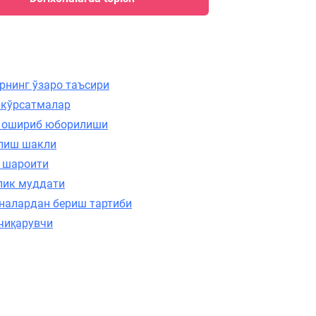
рнинг ўзаро таъсири
 кўрсатмалар
 ошириб юборилиши
лиш шакли
 шароити
лик муддати
налардан бериш тартиби
чиқарувчи