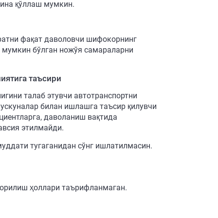
ина қўллаш мумкин.
аратни фақат даволовчи шифокорнинг
и мумкин бўлган ножўя самараларни
иятига таъсири
лигини талаб этувчи автотранспортни
 ускуналар билан ишлашга таъсир қилувчи
циентларга, даволаниш вақтида
авсия этилмайди.
муддати тугаганидан сўнг ишлатилмасин.
борилиш ҳоллари таърифланмаган.