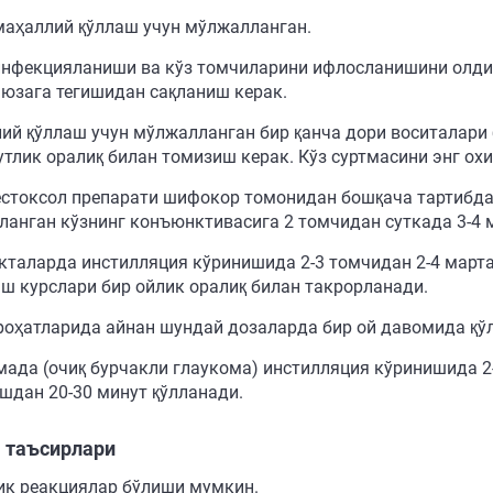
маҳаллий қўллаш учун мўлжалланган.
инфекцияланиши ва кўз томчиларини ифлосланишини олдин
 юзага тегишидан сақланиш керак.
ий қўллаш учун мўлжалланган бир қанча дори воситалари б
утлик оралиқ билан томизиш керак. Кўз суртмасини энг ох
естоксол препарати шифокор томонидан бошқача тартибда 
ланган кўзнинг конъюнктивасига 2 томчидан суткада 3-4 
кталарда инстилляция кўринишида 2-3 томчидан 2-4 марта
ш курслари бир ойлик оралиқ билан такрорланади.
роҳатларида айнан шундай дозаларда бир ой давомида қў
мада (очиқ бурчакли глаукома) инстилляция кўринишида 2
шдан 20-30 минут қўлланади.
 таъсирлари
ик реакциялар бўлиши мумкин.