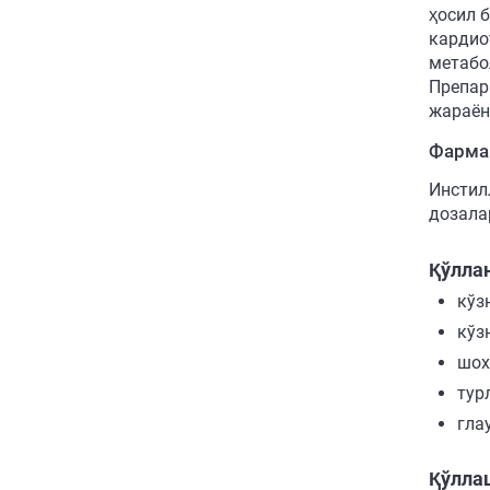
ҳосил 
кардио
метабо
Препар
жараён
Фарма
Инстил
дозала
Қўлла
кўз
кўз
шох
тур
гла
Қўллаш