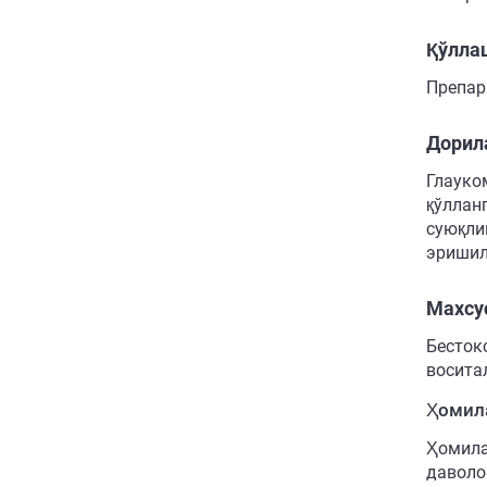
Қўлла
Препар
Дорил
Глауко
қўллан
суюқли
эришил
Махсу
Бесток
восита
Ҳомила
Ҳомила
даволо