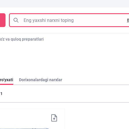
B
o'z va quloq preparatlari
ro‘yxati
Dorixonalardagi narxlar
1