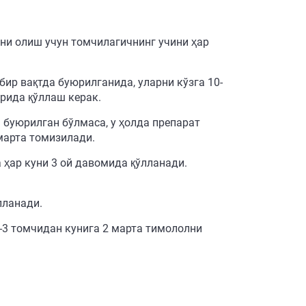
и олиш учун томчилагичнинг учини ҳар
ир вақтда буюрилганида, уларни кўзга 10-
ирида қўллаш керак.
буюрилган бўлмаса, у ҳолда препарат
марта томизилади.
 ҳар куни 3 ой давомида қўлланади.
лланади.
-3 томчидан кунига 2 марта тимололни