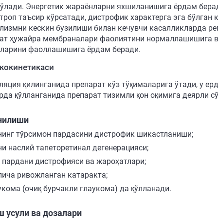
бўлади. Энергетик жараёнларни яхшиланишига ёрдам бера
троп таъсир кўрсатади, дистрофик характерга эга бўлган 
лизмни кескин бузилиши билан кечувчи касалликларда ре
ат ҳужайра мембраналари фаолиятини нормаллашишига в
ларини фаоллашишига ёрдам беради.
кокинетикаси
ляция қилинганида препарат кўз тўқималарига ўтади, у ерд
рда қўлланганида препарат тизимли қон оқимига деярли с
нилиши
нинг тўрсимон пардасини дистрофик шикастланиши;
ни наслий тапеторетинал дегенерацияси;
 пардани дистрофияси ва жароҳатлари;
лича ривожланган катаракта;
укома (очиқ бурчакли глаукома) да қўлланади.
 усули ва дозалари