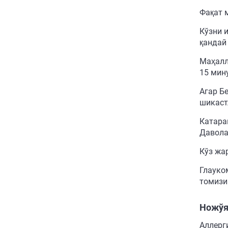
Фақат 
Кўзни 
қандай
Маҳалл
15 мин
Агар Б
шикаст
Катара
Давола
Кўз жа
Глауко
томизи
Ножўя
Аллерг