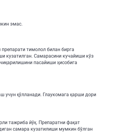
кин эмас.
л препарати тимолол билан бирга
ши кузатилган. Самарасини кучайиши кўз
 чиқарилишини пасайиши ҳисобига
аш учун қўлланади. Глаукомага қарши дори
рли тажриба йўқ. Препаратни фақат
диган самара кузатилиши мумкин бўлган