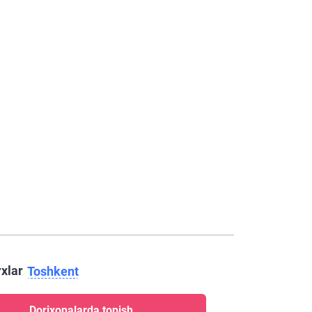
rxlar
Toshkent
Dorixonalarda topish