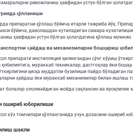
самараларни ривожланиш ҳавфидан устун бўлган ҳолатдаг
трияда қўлланиши
рда препаратни қўллаш бўйича етарли тажриба йўқ. Преп
маси бўйича, даволашдан кутиладиган самара кузатилиш
аниш ҳавфидан устун бўлган ҳолатдагина қўллаш мумкин.
анспортни ҳайдаш ва механизмларни бошқариш қобил
сол препарати инстилляция қилингандан сўнг кўриш ўткир
 қобилиятига, мураккаб техникалар, дастгоҳлар ёки бошқа
ўткирлигини қисқа муддатли бузилиши пайдо бўладиган па
ларни ҳайдаш ёки мураккаб механизмлар билан ишлаш т
ат болалар ололмайдиган жойда сақлансин ва яроқлилик 
и ошириб юборилиши
сол кўз томчилари қўлланганида учун дозасини ошириб ю
илиш шакли