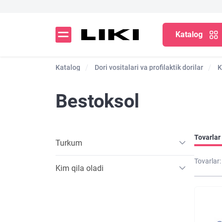
Katalog
Katalog
Dori vositalari va profilaktik dorilar
K
Bestoksol
Tovarlar 
Turkum
Tovarlar:
Kim qila oladi