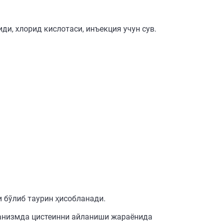
и, хлорид кислотаси, инъекция учун сув.
 бўлиб таурин ҳисобланади.
ганизмда цистеинни айланиши жараёнида