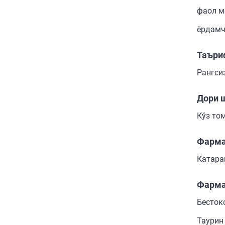
фаол мо
ёрдамч
Таъри
Рангси
Дори 
Кўз то
Фарма
Катара
Фарма
Бесток
Таурин