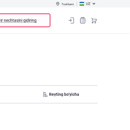
UZ
Toshkent
ir nechtasini qidiring