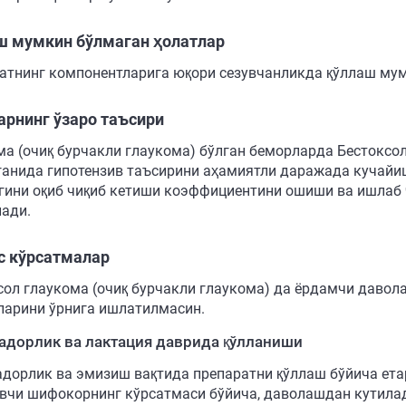
ш мумкин бўлмаган ҳолатлар
атнинг компонентларига юқори сезувчанликда қўллаш мум
арнинг ўзаро таъсири
ма (очиқ бурчакли глаукома) бўлган беморларда Бестоксо
ганида гипотензив таъсирини аҳамиятли даражада кучайи
гини оқиб чиқиб кетиши коэффициентини ошиши ва ишлаб
ади.
с кўрсатмалар
сол глаукома (очиқ бурчакли глаукома) да ёрдамчи давол
ларини ўрнига ишлатилмасин.
дорлик ва лактация даврида қўлланиши
дорлик ва эмизиш вақтида препаратни қўллаш бўйича ета
вчи шифокорнинг кўрсатмаси бўйича, даволашдан кутила