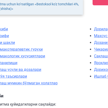
tma uchun ko‘rsatilgan «Bestoksol ko'z tomchilari 4%,
(shisha)»
киби
Дорила
рифи
Махсус
и шакли
Дозани
макотерапевтик гуруҳи
Чиқари
макологик ҳусусиятлари
Сақлаш
ланилиши
Яроқли
лаш усули ва дозалари
Дорихо
ўя таъсирлари
Ишлаб 
лаш мумкин бўлмаган ҳолатлар
би
ритма қуйидагиларни сақлайди: