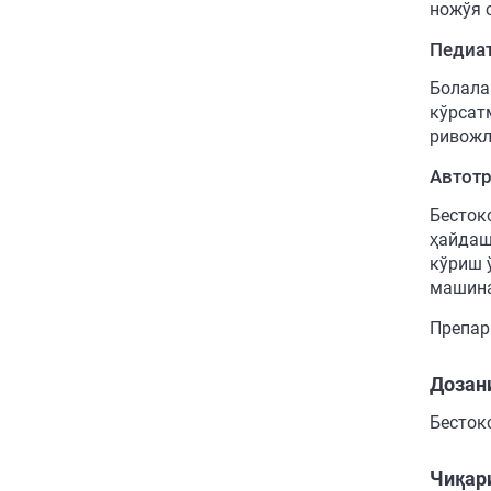
ножўя 
Педиа
Болала
кўрсат
ривожл
Автотр
Бесток
ҳайдаш
кўриш 
машина
Препар
Дозан
Бесток
Чиқар