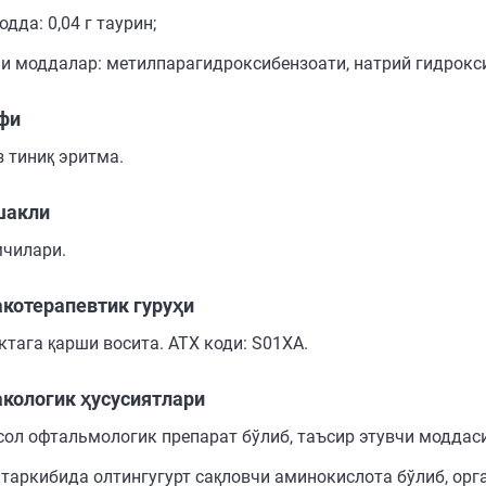
дда: 0,04 г таурин;
и моддалар: метилпарагидроксибензоати, натрий гидроксид
фи
з тиниқ эритма.
шакли
мчилари.
котерапевтик гуруҳи
ктага қарши восита. АТХ коди: S01XA.
кологик ҳусусиятлари
сол офтальмологик препарат бўлиб, таъсир этувчи моддаси
 таркибида олтингугурт сақловчи аминокислота бўлиб, ор