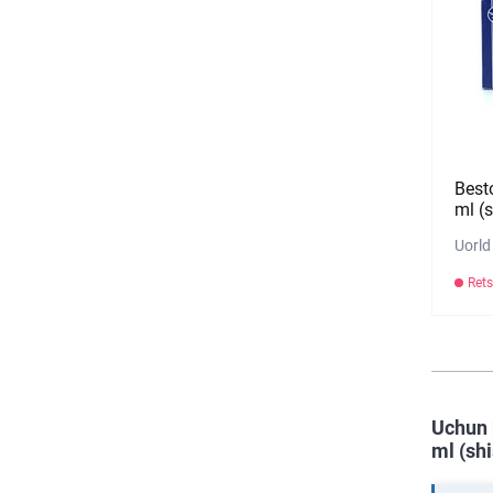
Best
ml (
Uorld
Rets
Uchun 
ml (sh