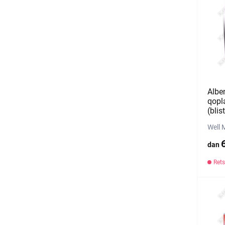
Albe
qopl
(blis
Well 
dan
Rets