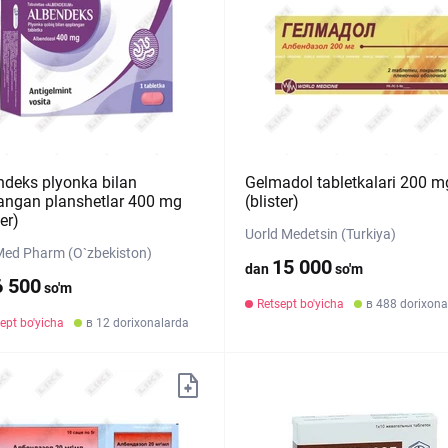
ndeks plyonka bilan
Gelmadol tabletkalari 200 
angan planshetlar 400 mg
(blister)
ter)
Uorld Medetsin (Turkiya)
Med Pharm (O`zbekiston)
15 000
dan
so'm
6 500
so'm
Retsept bo'yicha
в 488 dorixona
ept bo'yicha
в 12 dorixonalarda