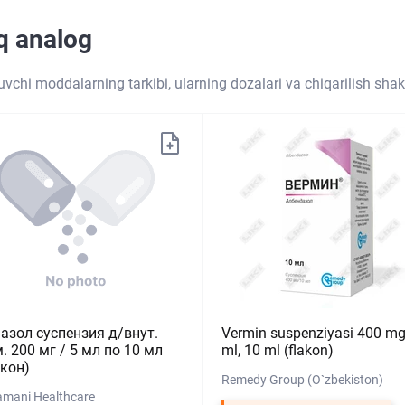
iq analog
tuvchi moddalarning tarkibi, ularning dozalari va chiqarilish shakl
азол суспензия д/внут.
Vermin suspenziyasi 400 mg
. 200 мг / 5 мл по 10 мл
ml, 10 ml (flakon)
кон)
Remedy Group (O`zbekiston)
mani Healthcare