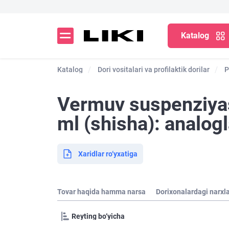
Katalog
Katalog
Dori vositalari va profilaktik dorilar
P
Vermuv suspenziyas
ml (shisha): analogl
Xaridlar ro‘yxatiga
Tovar haqida hamma narsa
Dorixonalardagi narxl