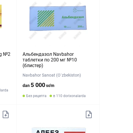
mg №2
Альбендазол Navbahor
таблетки по 200 мг №10
(блистер)
Navbahor Sanoat (O`zbekiston)
5 000
dan
so'm
larda
Без рецепта
в 110 dorixonalarda