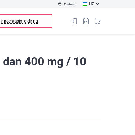
UZ
Toshkent
ir nechtasini qidiring
l dan 400 mg / 10