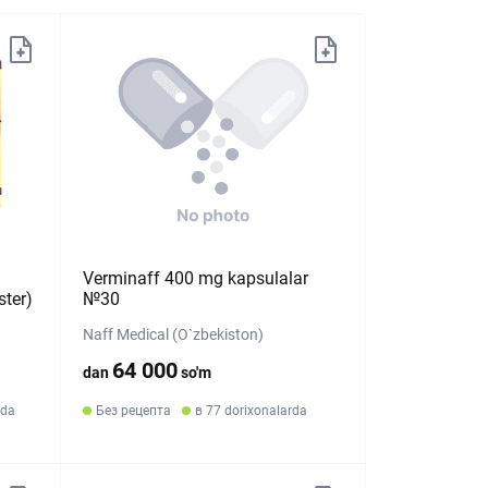
Verminaff 400 mg kapsulalar
ster)
№30
Naff Medical (O`zbekiston)
64 000
dan
so'm
rda
Без рецепта
в 77 dorixonalarda