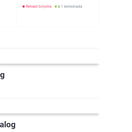
Retsept bo'yicha
в 1 dorixonada
og
alog