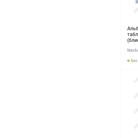
Альб
табл
(бли
Navba
Без