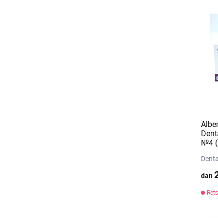
Albe
Denta
№4 (1
Denta
dan
Rets