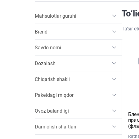
To‘l
Mahsulotlar guruhi
Ta’sir e
Brend
Savdo nomi
Dozalash
Chiqarish shakli
Paketdagi miqdor
Ovoz balandligi
Блен
прим
(фла
Dam olish shartlari
Ratna