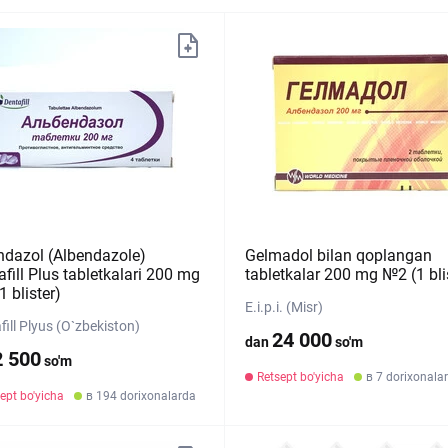
ndazol (Albendazole)
Gelmadol bilan qoplangan
fill Plus tabletkalari 200 mg
tabletkalar 200 mg №2 (1 bli
 blister)
E.i.p.i. (Misr)
fill Plyus (O`zbekiston)
24 000
dan
so'm
2 500
so'm
Retsept bo'yicha
в 7 dorixonala
ept bo'yicha
в 194 dorixonalarda