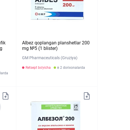
fik
Albez qoplangan planshetlar 200
mg
mg №5 (1 blister)
GM Pharmaceuticals (Gruziya)
Retsept bo'yicha
в 2 dorixonalarda
larda