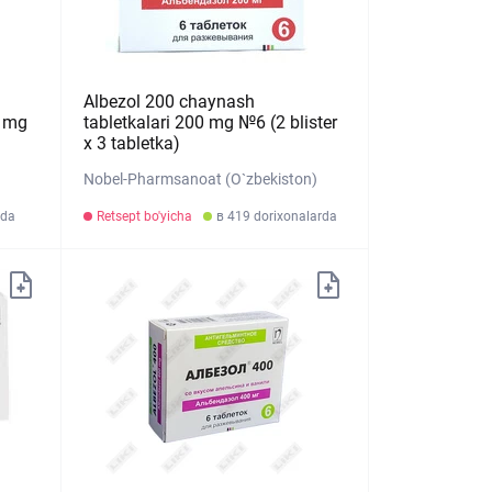
Albezol 200 chaynash
0 mg
tabletkalari 200 mg №6 (2 blister
х 3 tabletka)
Nobel-Pharmsanoat (O`zbekiston)
rda
Retsept bo'yicha
в 419 dorixonalarda