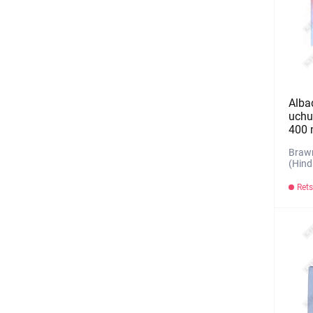
Alba
uchu
400 
Brawn
(Hind
Rets