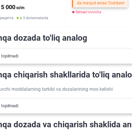
da mavjud emas Toshkent
15 000
so'm
Retsept bo'yicha
 рецепта
в 3 dorixonalarda
qa dozada to'liq analog
 topilmadi
qa chiqarish shakllarida to'liq anal
tuvchi moddalarning tarkibi va dozalarining mos kelishi
 topilmadi
qa dozada va chiqarish shaklida an