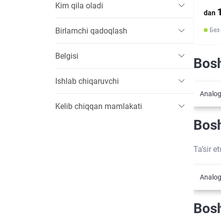
Kim qila oladi
dan
Birlamchi qadoqlash
Без
Belgisi
Bosh
Ishlab chiqaruvchi
Analog
Kelib chiqqan mamlakati
Bosh
Ta’sir e
Analog
Bosh