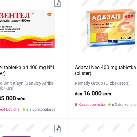
el tabletkalari 400 mg №1
Adazal Neo 400 mg tabletka
ter)
(blister)
o Smit Klayn (Janubiy Afrika
Remedy Group (O`zbekiston)
blikasi)
16 000
dan
so'm
35 000
so'm
Retsept bo'yicha
в 3 dorixonala
ept bo'yicha
в 9 dorixonalarda