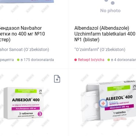
ендазол Navbahor
Albendazol (Albendazole)
етки по 400 мг №10
Uzchimfarm tabletkalari 40
стер)
№1 (blister)
hor Sanoat (O`zbekiston)
“O‘zximfarm” (O`zbekiston)
 рецепта
в 175 dorixonalarda
Retsept bo'yicha
в 4 dorixonala