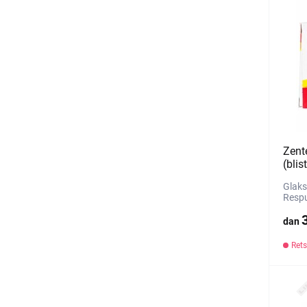
Zent
(blis
Glaks
Respu
dan
Rets