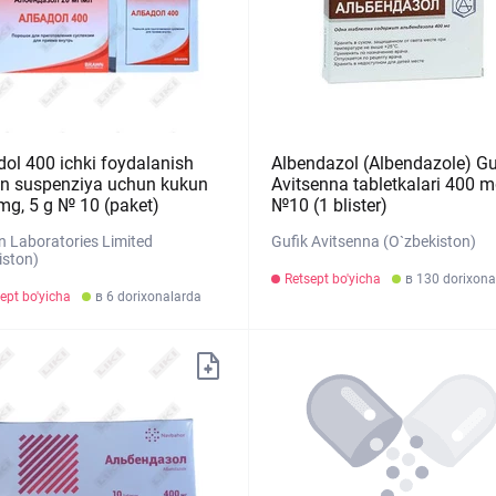
dol 400 ichki foydalanish
Albendazol (Albendazole) Gu
n suspenziya uchun kukun
Avitsenna tabletkalari 400 
mg, 5 g № 10 (paket)
№10 (1 blister)
 Laboratories Limited
Gufik Avitsenna (O`zbekiston)
iston)
Retsept bo'yicha
в 130 dorixona
ept bo'yicha
в 6 dorixonalarda