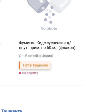
.
Фумиган Кидс суспензия д/
внут. прим. по 60 мл (флакон)
Om Biomedic (Индия)
Нет в Ташкенте
По рецепту
в
Ташкенте