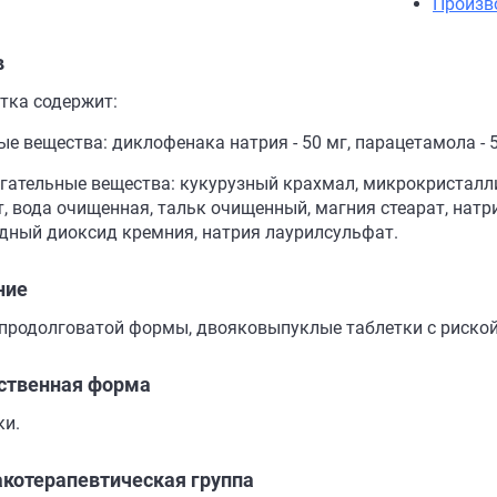
Произв
в
етка содержит:
е вещества: диклофенака натрия - 50 мг, парацетамола - 5
гательные вещества: кукурузный крахмал, микрокристалли
т, вода очищенная, тальк очищенный, магния стеарат, нат
дный диоксид кремния, натрия лаурилсульфат.
ние
 продолговатой формы, двояковыпуклые таблетки с риской,
ственная форма
ки.
котерапевтическая группа