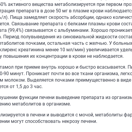
50% активного вещества метаболизируется при первом пр
рация препарата в дозе 50 мг в плазме крови наблюдается 
/л). Пища замедляет скорость абсорбции, однако количес
ется. Связывание препарата с белками плазмы крови сост
ата (99,4%) связывается с альбуминами. Хорошо проникае
а. Период полувыведения из синовиальной жидкости состав
етаболитов почками, остальная часть с желчью. У больн
(клиренс креатинина менее 10 мл/мин) увеличивается уде
у повышения их концентрации в крови не наблюдается.
тамол при приеме внутрь хорошо и быстро всасывается. П
0-90 минут. Проникает почти во все ткани организма, легк
м молоком. Выделяется почками преимущественно в виде
тся от 1,5 до 3 час.
рушении функции печени выведение препарата из организм
ению метаболитов в организме.
лизируется в печени и выводится с мочой, метаболиты фа
ении могут способствовать некрозу печени.