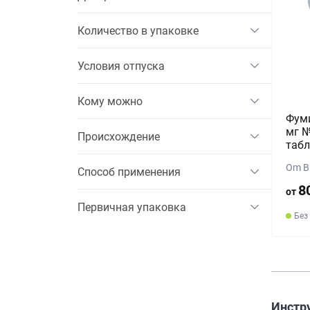
Количество в упаковке
Условия отпуска
Кому можно
Фуми
мг №
Происхождение
табл
Om B
Способ применения
8
от
Первичная упаковка
Без
Инстру