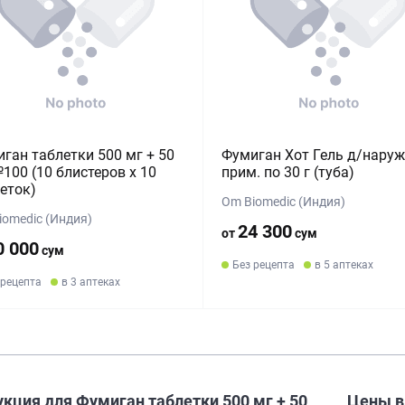
ган таблетки 500 мг + 50
Фумиган Хот Гель д/наруж
100 (10 блистеров х 10
прим. по 30 г (туба)
еток)
Om Biomedic (Индия)
iomedic (Индия)
24 300
от
сум
0 000
сум
Без рецепта
в 5 аптеках
 рецепта
в 3 аптеках
кция для Фумиган таблетки 500 мг + 50
Цены 