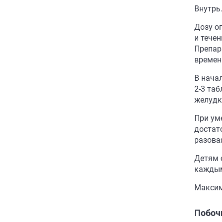
Внутрь
Дозу о
и тече
Препар
времен
В нача
2-3 та
желудк
При ум
достат
разовая
Детям с
каждым
Максим
Побоч