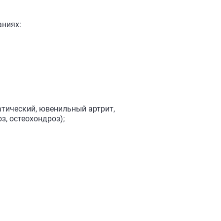
аниях:
атический, ювенильный артрит,
з, остеохондроз);