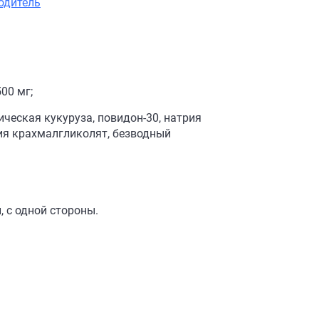
одитель
00 мг;
ческая кукуруза, повидон-30, натрия
рия крахмалгликолят, безводный
 с одной стороны.