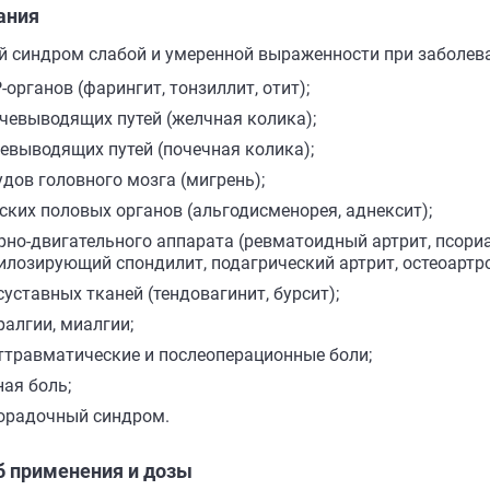
ания
й синдром слабой и умеренной выраженности при заболев
-органов (фарингит, тонзиллит, отит);
чевыводящих путей (желчная колика);
евыводящих путей (почечная колика);
удов головного мозга (мигрень);
ских половых органов (альгодисменорея, аднексит);
рно-двигательного аппарата (ревматоидный артрит, псори
илозирующий спондилит, подагрический артрит, остеоартро
суставных тканей (тендовагинит, бурсит);
ралгии, миалгии;
ттравматические и послеоперационные боли;
ная боль;
орадочный синдром.
б применения и дозы