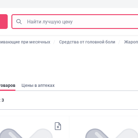
ливающие при месячных
Средства от головной боли
Жаро
товаров
Цены в аптеках
:
3