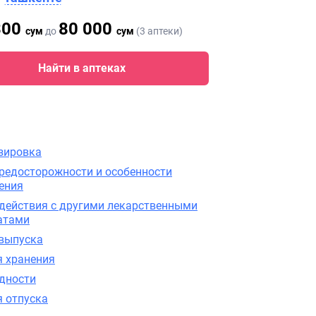
300
80 000
сум
до
сум
(3 аптеки)
Найти в аптеках
зировка
редосторожности и особенности
ения
действия с другими лекарственными
атами
выпуска
я хранения
одности
я отпуска