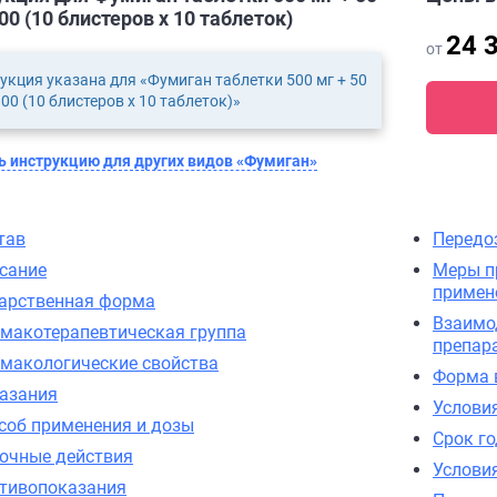
0 (10 блистеров х 10 таблеток)
24 
от
укция указана для «Фумиган таблетки 500 мг + 50
00 (10 блистеров х 10 таблеток)»
 инструкцию для других видов «Фумиган»
тав
Передо
сание
Меры п
примен
арственная форма
Взаимо
макотерапевтическая группа
препар
макологические свойства
Форма 
азания
Услови
соб применения и дозы
Срок г
очные действия
Услови
тивопоказания