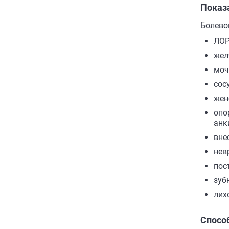
Показ
Болево
ЛОР
жел
моч
сос
жен
опо
анк
вне
нев
пос
зуб
лих
Спосо