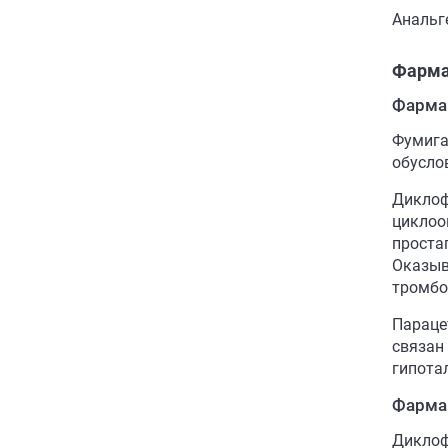
Анальг
Фарма
Фарма
Фумига
обусло
Диклоф
циклоо
проста
Оказыв
тромбо
Параце
связан
гипота
Фарма
Диклоф