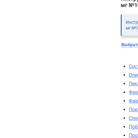
мг №10
Инстр
мг №1
Выбрать
Сос
Опи
Лек
Фар
Фар
Пок
Спо
Поб
Про