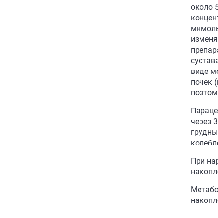
около 
концент
мкмоль
изменя
препар
сустав
виде м
почек 
поэтом
Параце
через 3
грудны
колебле
При на
накопл
Метабо
накопл