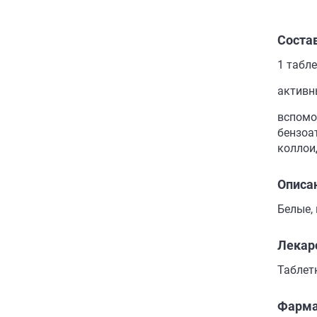
Соста
1 табл
активны
вспомо
бензоа
коллои
Описа
Белые,
Лекар
Таблет
Фарма