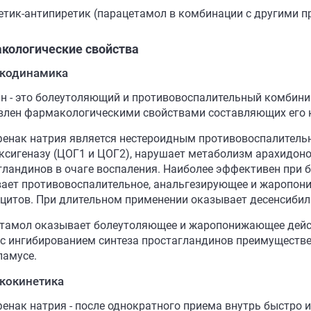
етик-антипиретик (парацетамол в комбинации с другими пр
кологические свойства
кодинамика
н - это болеутоляющий и противовоспалительный комбини
влен фармакологическими свойствами составляющих его 
енак натрия является нестероидным противовоспалительн
ксигеназу (ЦОГ1 и ЦОГ2), нарушает метаболизм арахидон
гландинов в очаге воспаления. Наиболее эффективен при б
ает противовоспалительное, анальгезирующее и жаропони
цитов. При длительном применении оказывает десенсибил
тамол оказывает болеутоляющее и жаропонижающее дейс
 с ингибированием синтеза простагландинов преимуществе
ламусе.
кокинетика
енак натрия - после однократного приема внутрь быстро 