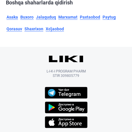
Boshqa shaharlarda qidirish
Asaka
Buxoro
Jalaquduq
Marxamat
Paxtaobod
Paytug
Qorasuv
Shaxrixon
Xo'jaobod
L-I-K-I PROGRAM PHARM
STIR 309805779