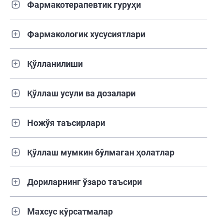
Фармакотерапевтик гуруҳи
Фармакологик хусусиятлари
Қўлланилиши
Қўллаш усули ва дозалари
Ножўя таъсирлари
Қўллаш мумкин бўлмаган ҳолатлар
Дориларнинг ўзаро таъсири
Махсус кўрсатмалар