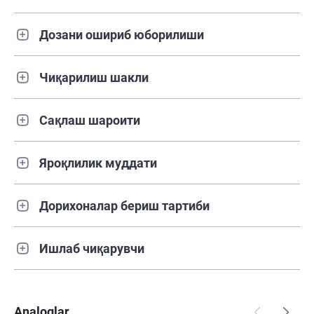
Дозани ошириб юборилиши
Чиқарилиш шакли
Сақлаш шароити
Яроқлилик муддати
Дорихоналар бериш тартиби
Ишлаб чиқарувчи
Analoglar