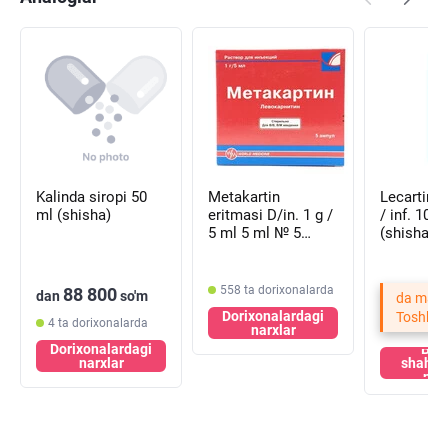
Kalinda siropi 50
Metakartin
Lecartin e
ml (shisha)
eritmasi D/in. 1 g /
/ inf. 100 
5 ml 5 ml № 5
(shisha)
(ampulalar)
558 ta dorixonalarda
88 800
dan
so'm
da mavj
Dorixonalardagi
Toshken
4 ta dorixonalarda
narxlar
Dorixonalardagi
Bos
narxlar
shahar
nar