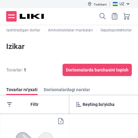
UZ
Toshkent
tezlashtiradigan dorilar
Aminokislotalar manbalari
Gepatoprotektorlar
Izikar
Tovarlar:
1
Dorixonalarda barchasini topish
Tovarlar ro‘yxati
Dorixonalardagi narxlar
Filtr