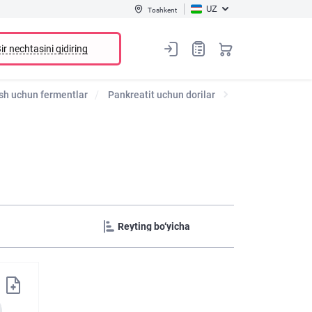
UZ
Toshkent
ir nechtasini qidiring
sh uchun fermentlar
Pankreatit uchun dorilar