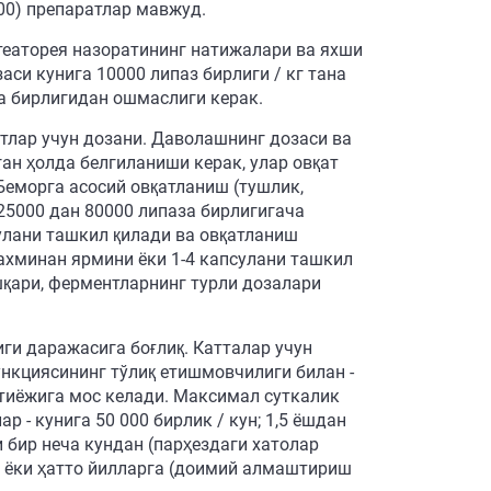
00) препаратлар мавжуд.
театорея назоратининг натижалари ва яхши
си кунига 10000 липаз бирлиги / кг тана
за бирлигидан ошмаслиги керак.
тлар учун дозани. Даволашнинг дозаси ва
ан ҳолда белгиланиши керак, улар овқат
 Беморга асосий овқатланиш (тушлик,
 25000 дан 80000 липаза бирлигигача
сулани ташкил қилади ва овқатланиш
тахминан ярмини ёки 1-4 капсулани ташкил
қари, ферментларнинг турли дозалари
ги даражасига боғлиқ. Катталар учун
функциясининг тўлиқ етишмовчилиги билан -
эҳтиёжига мос келади. Максимал суткалик
р - кунига 50 000 бирлик / кун; 1,5 ёшдан
 бир неча кундан (парҳездаги хатолар
а ёки ҳатто йилларга (доимий алмаштириш