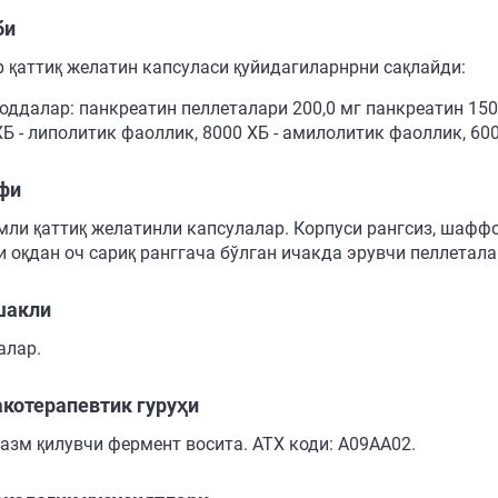
би
р қаттиқ желатин капсуласи қуйидагиларнрни сақлайди:
ддалар: панкреатин пеллеталари 200,0 мг панкреатин 150,0
Б - липолитик фаоллик, 8000 ХБ - амилолитик фаоллик, 600
фи
амли қаттиқ желатинли капсулалар. Корпуси рангсиз, шафф
и оқдан оч сариқ ранггача бўлган ичакда эрувчи пеллетала
шакли
алар.
котерапевтик гуруҳи
ҳазм қилувчи фермент восита. АТХ коди: А09АА02.