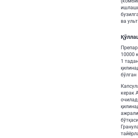
(комби
ишлаши
бузилг
ва уль
Қўллаш
Препар
10000 
1 тадан
қилина
бўлган
Капсул
керак 
очилад
қилина
ажрали
бўтқас
Гранул
тайёрл