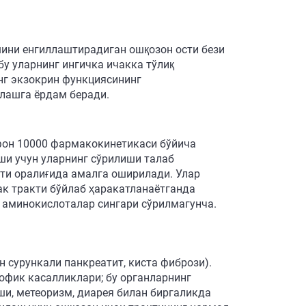
шини енгиллаштирадиган ошқозон ости бези
бу уларнинг ингичка ичакка тўлиқ
нг экзокрин функциясининг
лашга ёрдам беради.
фон 10000 фармакокинетикаси бўйича
ши учун уларнинг сўрилиши талаб
кти оралиғида амалга оширилади. Улар
ак тракти бўйлаб ҳаракатланаётганда
и аминокислоталар сингари сўрилмагунча.
сурункали панкреатит, киста фибрози).
рофик касалликлари; бу органларнинг
ши, метеоризм, диарея билан биргаликда