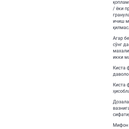
қоплам
/ ёки 
гранул
ичиш м
қилмас
Агар б
сўнг д
махали
икки м
Киста 
даволо
Киста 
ҳисобл
Дозала
вазнига
сифати
Мифон 