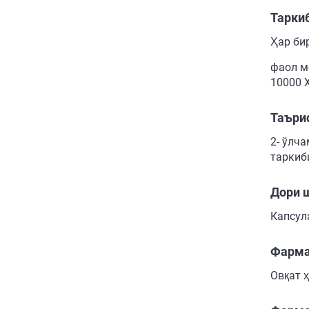
Тарки
Ҳар би
фаол мо
10000 Х
Таъри
2- ўлч
таркиб
Дори 
Капсул
Фарма
Овқат 