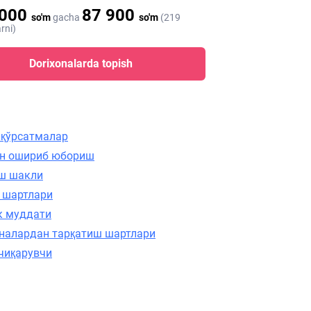
 000
87 900
so'm
gacha
so'm
(219
rni)
Dorixonalarda topish
 қўрсатмалар
н ошириб юбориш
ш шакли
 шартлари
к муддати
налардан тарқатиш шартлари
чиқарувчи