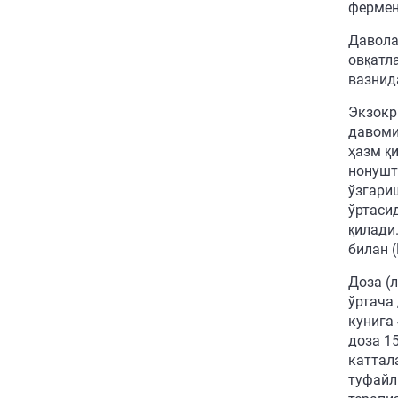
фермен
Давола
овқатл
вазнид
Экзокр
давоми
ҳазм қ
нонушт
ўзгари
ўртаси
қилади
билан 
Доза (
ўртача
кунига
доза 15
каттал
туфайл