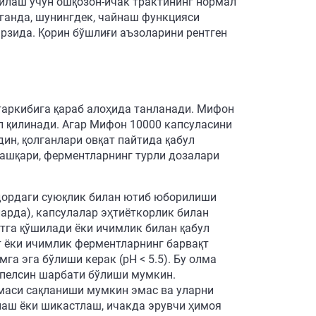
илаш учун ошқозон-ичак трактининг нормал
ганда, шунингдек, чайнаш функцияси
рзида. Қорин бўшлиғи аъзоларини рентген
таркибига қараб алоҳида танланади. Мифон
ул қилинади. Агар Мифон 10000 капсуласини
лдин, қолганлари овқат пайтида қабул
ташқари, ферментларнинг турли дозалари
дордаги суюқлик билан ютиб юборилиши
ларда), капсулалар эҳтиёткорлик билан
тга қўшилади ёки ичимлик билан қабул
т ёки ичимлик ферментларнинг барвақт
а эга бўлиши керак (pH < 5.5). Бу олма
 апелсин шарбати бўлиши мумкин.
шмаси сақланиши мумкин эмас ва уларни
йнаш ёки шикастлаш, ичакда эрувчи ҳимоя