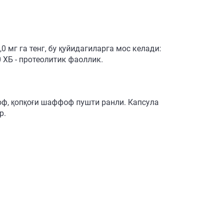
 мг га тенг, бу қуйидагиларга мос келади:
 ХБ - протеолитик фаоллик.
оф, қопқоғи шаффоф пушти ранли. Капсула
р.