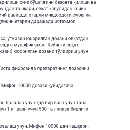
арилиши оғиз бўшлиғини безовта қилиши ва
ундан ташқари, овқат қабулидан кейин
мий равишда етарли миқдордаги суюқлик
қликни етарли даражада истеъмол
лса, ўтказиб юборилган дозани овқатдан
қсадга мувофиқ эмас. Кейинги овқат
тказиб юборилган дозани тўлдириш учун
 Киста фиброзида препаратнинг дозасини
, Мифон 10000 дозаси қуйидагича
н болалар учун ҳар бир вазн учун тана
ун 1 кг вазн учун 500 та липаза бирлиги
озалаш учун, Мифон 10000 дан ташқари,