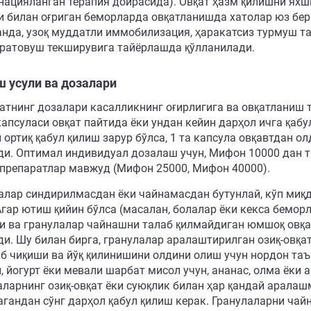
нацияланган терапия доирасида). Овқат ҳазм қилишни яхш
 билан оғриган беморларда овқатланишда хатолар юз бер
анда, узоқ муддатли иммобилизация, ҳаракатсиз турмуш та
тратовуш текширувига тайёрлашда қўлланилади.
 усули ва дозалари
атнинг дозалари касалликнинг оғирлигига ва овқатланиш 
капсуласи овқат пайтида ёки ундан кейин дарҳол ичга қаб
 ортиқ қабул қилиш зарур бўлса, 1 та капсула овқавтдан о
ди. Оптимал индивидуал дозалаш учун, Мифон 10000 дан 
 препаратлар мавжуд (Мифон 25000, Мифон 40000).
алар синдирилмасдан ёки чайнамасдан бутунлай, кўп миқ
Агар ютиш қийин бўлса (масалан, болалар ёки кекса бемор
и ва гранулалар чайнашни талаб қилмайдиган юмшоқ овқа
ди. Шу билан бирга, гранулалар аралаштирилган озиқ-овқа
б чиқиши ва йўқ қилинишини олдини олиш учун нордон таъмг
и, йогурт ёки мевали шарбат мисол учун, ананас, олма ёки
аларнинг озиқ-овқат ёки суюқлик билан ҳар қандай арала
агандан сўнг дарҳол қабул қилиш керак. Гранулаларни ча