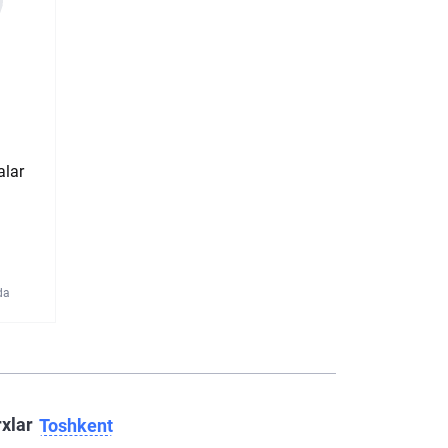
alar
da
rxlar
Toshkent