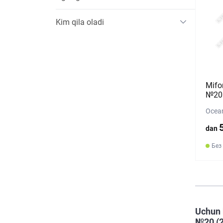
Kim qila oladi
Mifo
№20 
Ocean
dan
Без
Uchun 
№20 (2