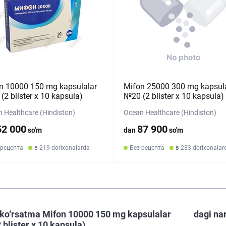
n 10000 150 mg kapsulalar
Mifon 25000 300 mg kapsul
(2 blister х 10 kapsula)
№20 (2 blister х 10 kapsula)
 Healthcare (Hindiston)
Ocean Healthcare (Hindiston)
52 000
87 900
so'm
dan
so'm
 рецепта
в 219 dorixonalarda
Без рецепта
в 233 dorixonalar
ko‘rsatma Mifon 10000 150 mg kapsulalar
dagi na
 blister х 10 kapsula)