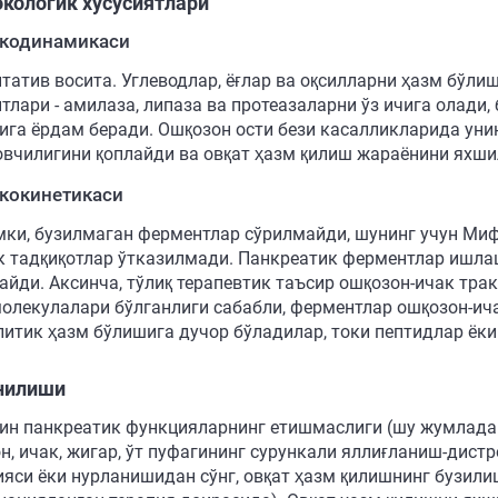
кологик хусусиятлари
кодинамикаси
татив восита. Углеводлар, ёғлар ва оқсилларни ҳазм бўли
лари - амилаза, липаза ва протеазаларни ўз ичига олади, 
ига ёрдам беради. Ошқозон ости бези касалликларида уни
вчилигини қоплайди ва овқат ҳазм қилиш жараёнини яхши
кокинетикаси
ки, бузилмаган ферментлар сўрилмайди, шунинг учун Ми
к тадқиқотлар ўтказилмади. Панкреатик ферментлар ишла
айди. Аксинча, тўлиқ терапевтик таъсир ошқозон-ичак тра
молекулалари бўлганлиги сабабли, ферментлар ошқозон-ич
литик ҳазм бўлишига дучор бўладилар, токи пептидлар ёк
нилиши
ин панкреатик функцияларнинг етишмаслиги (шу жумладан 
н, ичак, жигар, ўт пуфагининг сурункали яллиғланиш-дист
ияси ёки нурланишидан сўнг, овқат ҳазм қилишнинг бузили