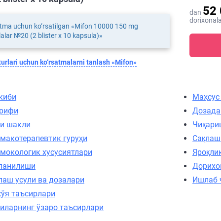
52
dan
dorixonala
tma uchun ko‘rsatilgan «Mifon 10000 150 mg
alar №20 (2 blister х 10 kapsula)»
urlari uchun ko‘rsatmalarni tanlash «Mifon»
киби
Маҳсус
рифи
Дозада
и шакли
Чиқари
макотерапевтик гуруҳи
Сақлаш
мокологик хусусиятлари
Яроқли
ланилиши
Дорихо
лаш усули ва дозалари
Ишлаб 
ўя таъсирлари
иларнинг ўзаро таъсирлари