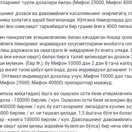
тларнинг турли дозалари билан (Мифон 25000, Мифон 400
шнинг дозаси ва давомийлиги касалликнинг оғирлигига, с
аниш ҳолатига қараб белгиланади. Кўпгина беморларда доза
ан ёки озиқ-овқат таркибидаги бир грамм ёғига 4000 липа
ин панкреатик етишмовчилик билан кечадиган бошқа ҳола
йлиги беморнинг индивидуал хусусиятларини инобатга олг
илиш даражаси ва овқатдаги ёғ миқдорини ўз ичига олади.
а ёки кечки овқат) билан бирга талаб қилинадиган дозаси
ши мумкин. (Евр.Ф.), бу Мифон 10000 дан 2 дан 8 гача кап
да енгил таом қабул қилганда, доза индивидуал дозанинг 
. Оптимал индивидуал дозалаш учун, Мифон 10000 дан таш
(Мифон 25000, Мифон 40000) препаратлар мавжуд.
липаза жиҳатидан) ёшга ва ошқозон ости бези етишмовчили
 доза - 150000 бирлик / кун. Ошқозон ости бези экзокрин 
 400000 бирлик / кун, бу катталарнинг липаздаги кунлик 
000 бирлик / кг ни ташкил қилади. 1,5 ёшгача бўлган болала
ар - кунига 100000 бирлик / кун. Даволашнинг давомийлиги
и овқат ҳазм қилиш жараёни бузилган бўлса) бир неча ойг