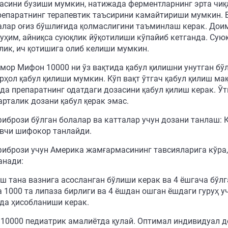
асини бузиши мумкин, натижада ферментларнинг эрта чиқ
препаратнинг терапевтик таъсирини камайтириши мумкин. Б
алар оғиз бўшлиғида қолмаслигини таъминлаш керак. Дои
уҳим, айниқса суюқлик йўқотилиши кўпайиб кетганда. Сую
лик, ич қотишига олиб келиши мумкин.
емор Мифон 10000 ни ўз вақтида қабул қилишни унутган бў
арҳол қабул қилиши мумкин. Кўп вақт ўтгач қабул қилиш ма
да препаратнинг одатдаги дозасини қабул қилиш керак. Ў
арталик дозани қабул қерак эмас.
фибрози бўлган болалар ва катталар учун дозани танлаш:
вчи шифокор танлайди.
фибрози учун Америка жамғармасининг тавсияларига кўра
анади:
ш тана вазнига асосланган бўлиши керак ва 4 ёшгача бўлга
 1000 та липаза бирлиги ва 4 ёшдан ошган ёшдаги гуруҳ уч
да ҳисобланиши керак.
10000 педиатрик амалиётда қулай. Оптимал индивидуал д