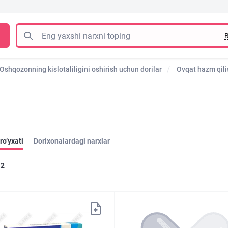
B
Oshqozonning kislotaliligini oshirish uchun dorilar
Ovqat hazm qili
ro‘yxati
Dorixonalardagi narxlar
2