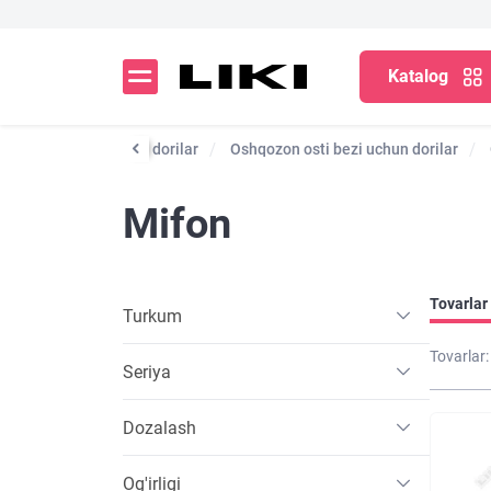
Katalog
mni tezlashtiradigan dorilar
Oshqozon osti bezi uchun dorilar
Mifon
Tovarlar 
Turkum
Tovarlar:
Seriya
Dozalash
Og'irligi