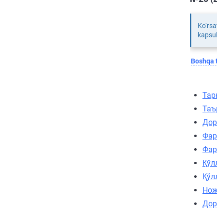
Ko‘rsa
kapsul
Boshqa t
Тар
Таъ
Дор
Фар
Фар
Қўл
Қўл
Нож
Дор