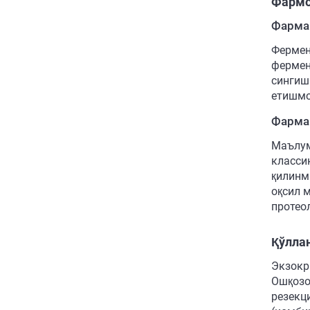
Фармо
Фарма
Фермен
фермент
сингиш
етишмо
Фарма
Маълум
класси
қилинм
оқсил 
протео
Қўлла
Экзокр
Ошқозо
резекц