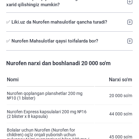
xarid qilishingiz mumkin?
✅ Liki.uz da Nurofen mahsulotlar qancha turadi?
✅ Nurofen Mahsulotlar qaysi toifalarda bor?
Nurofen narxi dan boshlanadi 20 000 so'm
Nomi
Narxi so'm
Nurofen qoplangan planshetlar 200 mg
20 000 so'm
№10 (1 blister)
Nurofen Express kapsulalari 200 mg №16
44 000 so'm
(2 blister х 8 kapsula)
Bolalar uchun Nurofen (Nurofen for
children) og'iz orqali yuborish uchun
45 000 so'm