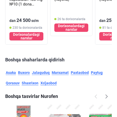
№10 (1 dona
blister)
26 ta dorixonalarda
24 500
25 0
dan
so'm
dan
Dorixonalardagi
230 ta dorixonalarda
81 ta dor
narxlar
Dorixonalardagi
Dorixon
narxlar
nar
Boshqa shaharlarda qidirish
Asaka
Buxoro
Jalaquduq
Marxamat
Paxtaobod
Paytug
Qorasuv
Shaxrixon
Xo'jaobod
Boshqa tasvirlar Nurofen