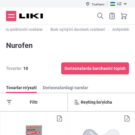
UZ
Toshkent
g'riq qoldiruvchi vositalar
Bosh og'rig'ini davolash vositalari
Antipiretik
Nurofen
Tovarlar:
10
Dorixonalarda barchasini topish
Tovarlar ro‘yxati
Dorixonalardagi narxlar
Filtr