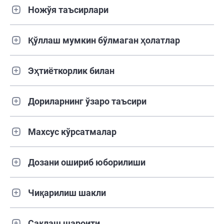
Ножўя таъсирлари
Қўллаш мумкин бўлмаган ҳолатлар
Эҳтиёткорлик билан
Дориларнинг ўзаро таъсири
Махсус кўрсатмалар
Дозани ошириб юборилиши
Чиқарилиш шакли
Сақлаш шароити