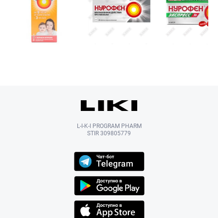
L-I-K-I PROGRAM PHARM
STIR 309805779