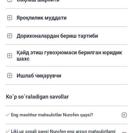
Яроқлилик муддати
Дорихоналардан бериш тартиби
Қайд этиш гувоҳномаси берилган юридик
шахс
Ишлаб чиқарувчи
Ko`p so`raladigan savollar
✅ Eng mashhur mahsulotlar Nurofen qaysi?
✅️ Liki.uz orqali qaysi Nurofen eng arzon mahsulotlarni