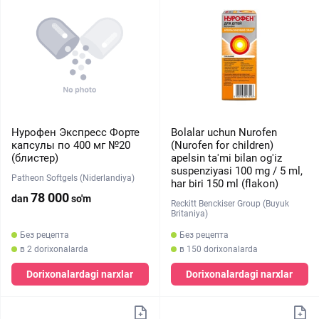
Нурофен Экспресс Форте
Bolalar uchun Nurofen
капсулы по 400 мг №20
(Nurofen for children)
(блистер)
apelsin ta'mi bilan og'iz
suspenziyasi 100 mg / 5 ml,
Patheon Softgels (Niderlandiya)
har biri 150 ml (flakon)
78 000
dan
so'm
Reckitt Benckiser Group (Buyuk
Britaniya)
Без рецепта
Без рецепта
в 2 dorixonalarda
в 150 dorixonalarda
Dorixonalardagi narxlar
Dorixonalardagi narxlar