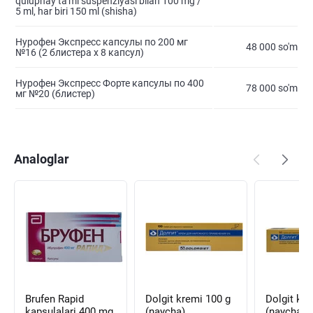
qulupnay ta'mi suspenziyasi bilan 100 mg /
5 ml, har biri 150 ml (shisha)
Нурофен Экспресс капсулы по 200 мг
48 000 so'm
№16 (2 блистера x 8 капсул)
Нурофен Экспресс Форте капсулы по 400
78 000 so'm
мг №20 (блистер)
Analoglar
Brufen Rapid
Dolgit kremi 100 g
Dolgit kre
kapsulalari 400 mg
(naycha)
(naycha)