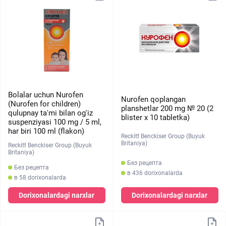
Bolalar uchun Nurofen
Nurofen qoplangan
(Nurofen for children)
planshetlar 200 mg № 20 (2
qulupnay ta'mi bilan og'iz
blister х 10 tabletka)
suspenziyasi 100 mg / 5 ml,
har biri 100 ml (flakon)
Reckitt Benckiser Group (Buyuk
Britaniya)
Reckitt Benckiser Group (Buyuk
Britaniya)
Без рецепта
Без рецепта
в 436 dorixonalarda
в 58 dorixonalarda
Dorixonalardagi narxlar
Dorixonalardagi narxlar