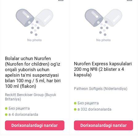
Bolalar uchun Nurofen
Nurofen Express kapsulalari
(Nurofen for children) og'iz
200 mg №8 (2 blister х 4
orqali yuborish uchun
kapsula)
apelsin ta'mi suspenziyasi
bilan 100 mg / 5 ml, har biri
100 ml (flakon)
Patheon Softgels (Niderlandiya)
Reckitt Benckiser Group (Buyuk
Britaniya)
Без рецепта
Без рецепта
в 332 dorixonalarda
в 4 dorixonalarda
Dorixonalardagi narxlar
Dorixonalardagi narxlar