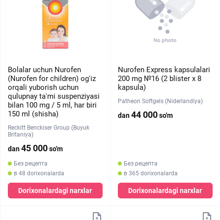
Bolalar uchun Nurofen
Nurofen Express kapsulalari
(Nurofen for children) og'iz
200 mg №16 (2 blister х 8
orqali yuborish uchun
kapsula)
qulupnay ta'mi suspenziyasi
Patheon Softgels (Niderlandiya)
bilan 100 mg / 5 ml, har biri
150 ml (shisha)
44 000
dan
so'm
Reckitt Benckiser Group (Buyuk
Britaniya)
45 000
dan
so'm
Без рецепта
Без рецепта
в 48 dorixonalarda
в 365 dorixonalarda
Dorixonalardagi narxlar
Dorixonalardagi narxlar