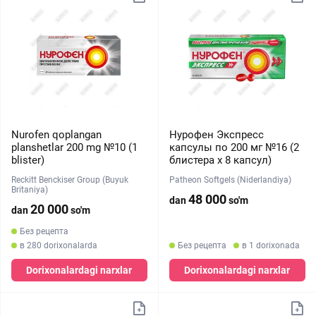
Nurofen qoplangan
Нурофен Экспресс
planshetlar 200 mg №10 (1
капсулы по 200 мг №16 (2
blister)
блистера x 8 капсул)
Reckitt Benckiser Group (Buyuk
Patheon Softgels (Niderlandiya)
Britaniya)
48 000
dan
so'm
20 000
dan
so'm
Без рецепта
в 280 dorixonalarda
Без рецепта
в 1 dorixonada
Dorixonalardagi narxlar
Dorixonalardagi narxlar