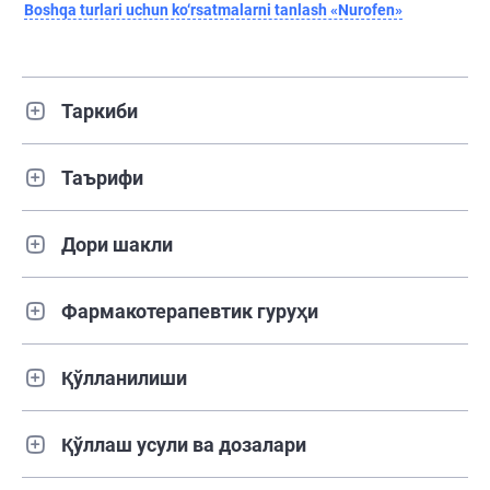
Boshqa turlari uchun ko‘rsatmalarni tanlash «Nurofen»
Таркиби
Таърифи
Дори шакли
Фармакотерапевтик гуруҳи
Қўлланилиши
Қўллаш усули ва дозалари