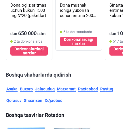
Dona og'iz eritmasi
Dona mushak
Sinarta og'iz
uchun kukun 1500
ichiga yuborish
eritmasi 
mg №20 (paketlar)
uchun eritma 200
kukun 1,5 
mg / ml № 6
№30 (pake
(ampulalar) +
erituvchi № 6
6 ta dorixonalarda
650 000
109 
dan
so'm
dan
(ampulalar)
Dorixonalardagi
2 ta dorixonalarda
517 ta do
narxlar
Dorixonalardagi
Dorixon
narxlar
nar
Boshqa shaharlarda qidirish
Asaka
Buxoro
Jalaquduq
Marxamat
Paxtaobod
Paytug
Qorasuv
Shaxrixon
Xo'jaobod
Boshqa tasvirlar Rotadon