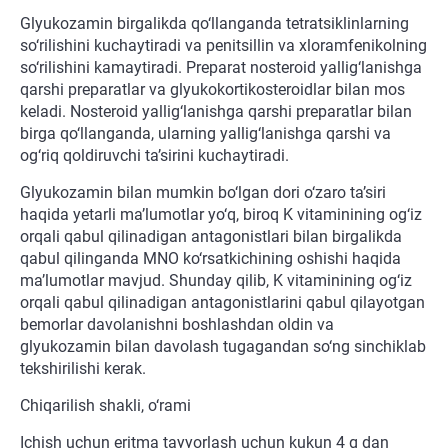
Glyukozamin birgalikda qo‘llanganda tetratsiklinlarning
so‘rilishini kuchaytiradi va penitsillin va xloramfenikolning
so‘rilishini kamaytiradi. Preparat nosteroid yallig‘lanishga
qarshi preparatlar va glyukokortikosteroidlar bilan mos
keladi. Nosteroid yallig‘lanishga qarshi preparatlar bilan
birga qo‘llanganda, ularning yallig‘lanishga qarshi va
og‘riq qoldiruvchi ta’sirini kuchaytiradi.
Glyukozamin bilan mumkin bo‘lgan dori o‘zaro ta’siri
haqida yetarli ma’lumotlar yo‘q, biroq K vitaminining og‘iz
orqali qabul qilinadigan antagonistlari bilan birgalikda
qabul qilinganda MNO ko‘rsatkichining oshishi haqida
ma’lumotlar mavjud. Shunday qilib, K vitaminining og‘iz
orqali qabul qilinadigan antagonistlarini qabul qilayotgan
bemorlar davolanishni boshlashdan oldin va
glyukozamin bilan davolash tugagandan so‘ng sinchiklab
tekshirilishi kerak.
Chiqarilish shakli, o‘rami
Ichish uchun eritma tayyorlash uchun kukun 4 g dan