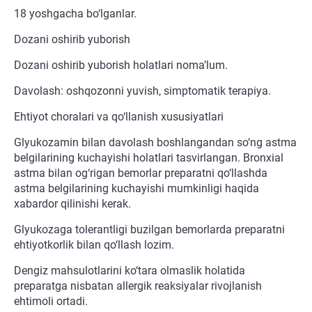
18 yoshgacha bo‘lganlar.
Dozani oshirib yuborish
Dozani oshirib yuborish holatlari noma’lum.
Davolash: oshqozonni yuvish, simptomatik terapiya.
Ehtiyot choralari va qo‘llanish xususiyatlari
Glyukozamin bilan davolash boshlangandan so‘ng astma
belgilarining kuchayishi holatlari tasvirlangan. Bronxial
astma bilan og‘rigan bemorlar preparatni qo‘llashda
astma belgilarining kuchayishi mumkinligi haqida
xabardor qilinishi kerak.
Glyukozaga tolerantligi buzilgan bemorlarda preparatni
ehtiyotkorlik bilan qo‘llash lozim.
Dengiz mahsulotlarini ko‘tara olmaslik holatida
preparatga nisbatan allergik reaksiyalar rivojlanish
ehtimoli ortadi.