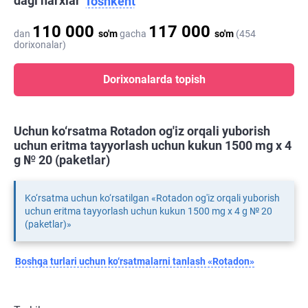
dagi narxlar
Toshkent
110 000
117 000
dan
so'm
gacha
so'm
(454
dorixonalar)
Dorixonalarda topish
Uchun ko‘rsatma Rotadon og'iz orqali yuborish
uchun eritma tayyorlash uchun kukun 1500 mg x 4
g № 20 (paketlar)
Ko‘rsatma uchun ko‘rsatilgan «Rotadon og'iz orqali yuborish
uchun eritma tayyorlash uchun kukun 1500 mg x 4 g № 20
(paketlar)»
Boshqa turlari uchun ko‘rsatmalarni tanlash «Rotadon»