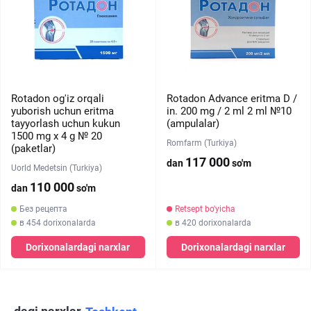
Rotadon og'iz orqali
Rotadon Advance eritma D /
yuborish uchun eritma
in. 200 mg / 2 ml 2 ml №10
tayyorlash uchun kukun
(ampulalar)
1500 mg x 4 g № 20
Romfarm (Turkiya)
(paketlar)
117 000
dan
so'm
Uorld Medetsin (Turkiya)
110 000
dan
so'm
Без рецепта
Retsept bo'yicha
в 454 dorixonalarda
в 420 dorixonalarda
Dorixonalardagi narxlar
Dorixonalardagi narxlar