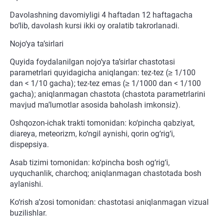
Davolashning davomiyligi 4 haftadan 12 haftagacha
bo‘lib, davolash kursi ikki oy oralatib takrorlanadi.
Nojo‘ya ta’sirlari
Quyida foydalanilgan nojo‘ya ta’sirlar chastotasi
parametrlari quyidagicha aniqlangan: tez-tez (≥ 1/100
dan < 1/10 gacha); tez-tez emas (≥ 1/1000 dan < 1/100
gacha); aniqlanmagan chastota (chastota parametrlarini
mavjud ma’lumotlar asosida baholash imkonsiz).
Oshqozon-ichak trakti tomonidan: ko‘pincha qabziyat,
diareya, meteorizm, ko‘ngil aynishi, qorin og‘rig‘i,
dispepsiya.
Asab tizimi tomonidan: ko‘pincha bosh og‘rig‘i,
uyquchanlik, charchoq; aniqlanmagan chastotada bosh
aylanishi.
Ko‘rish a’zosi tomonidan: chastotasi aniqlanmagan vizual
buzilishlar.