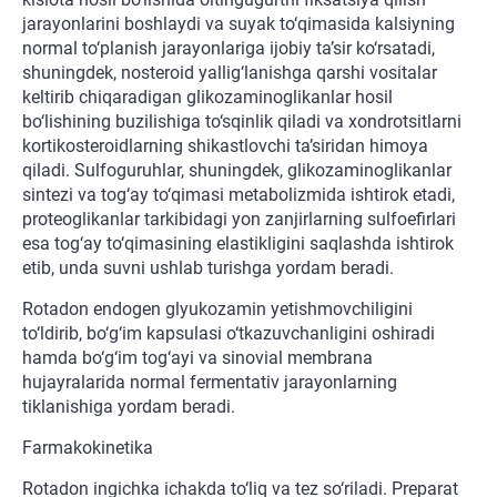
jarayonlarini boshlaydi va suyak to‘qimasida kalsiyning
normal to‘planish jarayonlariga ijobiy ta’sir ko‘rsatadi,
shuningdek, nosteroid yallig‘lanishga qarshi vositalar
keltirib chiqaradigan glikozaminoglikanlar hosil
bo‘lishining buzilishiga to‘sqinlik qiladi va xondrotsitlarni
kortikosteroidlarning shikastlovchi ta’siridan himoya
qiladi. Sulfoguruhlar, shuningdek, glikozaminoglikanlar
sintezi va tog‘ay to‘qimasi metabolizmida ishtirok etadi,
proteoglikanlar tarkibidagi yon zanjirlarning sulfoefirlari
esa tog‘ay to‘qimasining elastikligini saqlashda ishtirok
etib, unda suvni ushlab turishga yordam beradi.
Rotadon endogen glyukozamin yetishmovchiligini
to‘ldirib, bo‘g‘im kapsulasi o‘tkazuvchanligini oshiradi
hamda bo‘g‘im tog‘ayi va sinovial membrana
hujayralarida normal fermentativ jarayonlarning
tiklanishiga yordam beradi.
Farmakokinetika
Rotadon ingichka ichakda to‘liq va tez so‘riladi. Preparat