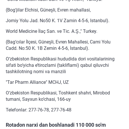
(Bog‘jilar Elchisi, Güneşli, Evren mahallasi,
Jomiy Yolu Jad. No50 K. 1V Zamin 4-5-6, Istanbul).
World Medicine İlaç San. ve Tic. A.Ş.," Turkey.
(Bag‘cılar İlçesi, Güneşli, Evren Mahallesi, Cami Yolu
Cadd. No:50 K. 1B Zemin 4-5-6, İstanbul).
O‘zbekiston Respublikasi hududida dori vositalarining
sifati bo‘yicha e’tirozlarni (takliflarni) qabul qiluvchi
tashkilotning nomi va manzili
"Tar Pharm Alliance" MCHJ, UZ
O‘zbekiston Respublikasi, Toshkent shahri, Mirobod
tumani, Sayxun ko‘chasi, 166-uy
Telefonlar: 277-76-78, 277-76-48
Rotadon narxi dan boshlanadi 110 000 so'm