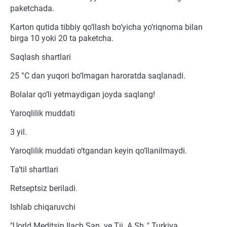
paketchada.
Karton qutida tibbiy qo‘llash bo‘yicha yo‘riqnoma bilan
birga 10 yoki 20 ta paketcha.
Saqlash shartlari
25 °C dan yuqori bo‘lmagan haroratda saqlanadi.
Bolalar qo‘li yetmaydigan joyda saqlang!
Yaroqlilik muddati
3 yil.
Yaroqlilik muddati o‘tgandan keyin qo‘llanilmaydi.
Ta’til shartlari
Retseptsiz beriladi.
Ishlab chiqaruvchi
"Uorld Meditsin Ilach San. ve Tij. A.Sh.," Turkiya.