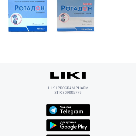
L-I-K-I PROGRAM PHARM
STIR 309805779