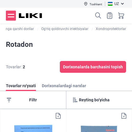
UZ
Toshkent
izmga qarshi dorilar
Og'riq qoldiruvchi in'ektsiyalar
Xondroprotektorlar
Rotadon
Tovarlar:
2
Dorixonalarda barchasini topish
Tovarlar ro‘yxati
Dorixonalardagi narxlar
Filtr