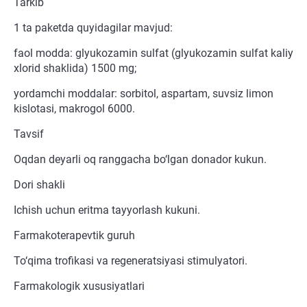
Tarkib
1 ta paketda quyidagilar mavjud:
faol modda: glyukozamin sulfat (glyukozamin sulfat kaliy
xlorid shaklida) 1500 mg;
yordamchi moddalar: sorbitol, aspartam, suvsiz limon
kislotasi, makrogol 6000.
Tavsif
Oqdan deyarli oq ranggacha bo‘lgan donador kukun.
Dori shakli
Ichish uchun eritma tayyorlash kukuni.
Farmakoterapevtik guruh
To‘qima trofikasi va regeneratsiyasi stimulyatori.
Farmakologik xususiyatlari