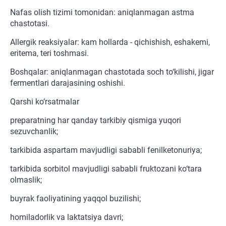
Nafas olish tizimi tomonidan: aniqlanmagan astma
chastotasi.
Allergik reaksiyalar: kam hollarda - qichishish, eshakemi,
eritema, teri toshmasi.
Boshqalar: aniqlanmagan chastotada soch to‘kilishi, jigar
fermentlari darajasining oshishi.
Qarshi ko‘rsatmalar
preparatning har qanday tarkibiy qismiga yuqori
sezuvchanlik;
tarkibida aspartam mavjudligi sababli fenilketonuriya;
tarkibida sorbitol mavjudligi sababli fruktozani ko‘tara
olmaslik;
buyrak faoliyatining yaqqol buzilishi;
homiladorlik va laktatsiya davri;