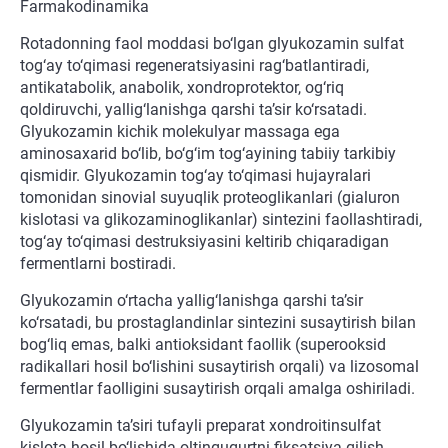
Farmakodinamika
Rotadonning faol moddasi bo‘lgan glyukozamin sulfat
tog‘ay to‘qimasi regeneratsiyasini rag‘batlantiradi,
antikatabolik, anabolik, xondroprotektor, og‘riq
qoldiruvchi, yallig‘lanishga qarshi ta’sir ko‘rsatadi.
Glyukozamin kichik molekulyar massaga ega
aminosaxarid bo‘lib, bo‘g‘im tog‘ayining tabiiy tarkibiy
qismidir. Glyukozamin tog‘ay to‘qimasi hujayralari
tomonidan sinovial suyuqlik proteoglikanlari (gialuron
kislotasi va glikozaminoglikanlar) sintezini faollashtiradi,
tog‘ay to‘qimasi destruksiyasini keltirib chiqaradigan
fermentlarni bostiradi.
Glyukozamin o‘rtacha yallig‘lanishga qarshi ta’sir
ko‘rsatadi, bu prostaglandinlar sintezini susaytirish bilan
bog‘liq emas, balki antioksidant faollik (superooksid
radikallari hosil bo‘lishini susaytirish orqali) va lizosomal
fermentlar faolligini susaytirish orqali amalga oshiriladi.
Glyukozamin ta’siri tufayli preparat xondroitinsulfat
kislota hosil bo‘lishida oltingugurtni fiksatsiya qilish