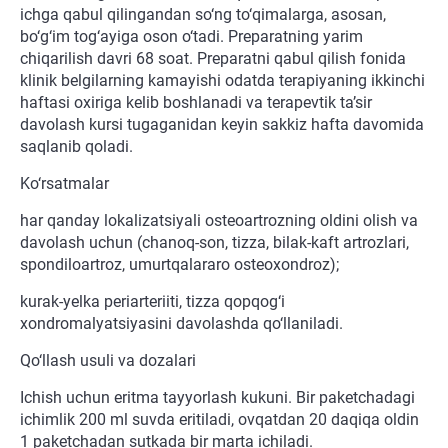
ichga qabul qilingandan so‘ng to‘qimalarga, asosan,
bo‘g‘im tog‘ayiga oson o‘tadi. Preparatning yarim
chiqarilish davri 68 soat. Preparatni qabul qilish fonida
klinik belgilarning kamayishi odatda terapiyaning ikkinchi
haftasi oxiriga kelib boshlanadi va terapevtik ta’sir
davolash kursi tugaganidan keyin sakkiz hafta davomida
saqlanib qoladi.
Ko‘rsatmalar
har qanday lokalizatsiyali osteoartrozning oldini olish va
davolash uchun (chanoq-son, tizza, bilak-kaft artrozlari,
spondiloartroz, umurtqalararo osteoxondroz);
kurak-yelka periarteriiti, tizza qopqog‘i
xondromalyatsiyasini davolashda qo‘llaniladi.
Qo‘llash usuli va dozalari
Ichish uchun eritma tayyorlash kukuni. Bir paketchadagi
ichimlik 200 ml suvda eritiladi, ovqatdan 20 daqiqa oldin
1 paketchadan sutkada bir marta ichiladi.