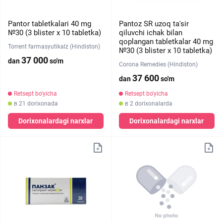
Pantor tabletkalari 40 mg
Pantoz SR uzoq ta'sir
№30 (3 blister х 10 tabletka)
qiluvchi ichak bilan
qoplangan tabletkalar 40 mg
Torrent farmasyutikalz (Hindiston)
№30 (3 blister х 10 tabletka)
37 000
dan
so'm
Corona Remedies (Hindiston)
37 600
dan
so'm
Retsept bo'yicha
Retsept bo'yicha
в 21 dorixonada
в 2 dorixonalarda
Dorixonalardagi narxlar
Dorixonalardagi narxlar