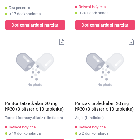
Retsept bo'yicha
Без рецепта
в 701 dorixonada
в 17 dorixonalarda
Dorixonalardagi narxlar
Dorixonalardagi narxlar
Pantor tabletkalari 20 mg
Panzak tabletkalari 20 mg
№30 (3 blister х 10 tabletka)
№30 (3 blister х 10 tabletka)
Torrent farmasyutikalz (Hindiston)
Adjio (Hindiston)
Retsept bo'yicha
Retsept bo'yicha
в 19 dorixonalarda
в 2 dorixonalarda