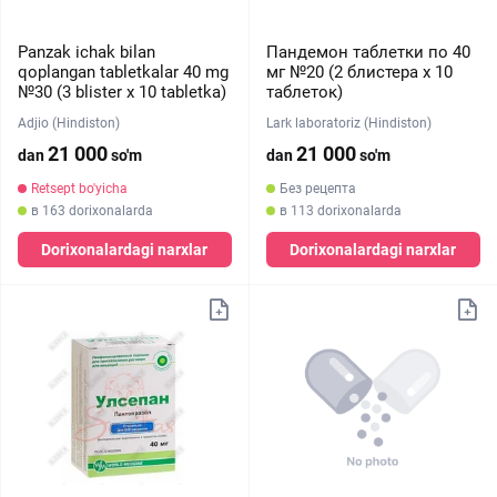
Panzak ichak bilan
Пандемон таблетки по 40
qoplangan tabletkalar 40 mg
мг №20 (2 блистера х 10
№30 (3 blister х 10 tabletka)
таблеток)
Adjio (Hindiston)
Lark laboratoriz (Hindiston)
21 000
21 000
dan
so'm
dan
so'm
Retsept bo'yicha
Без рецепта
в 163 dorixonalarda
в 113 dorixonalarda
Dorixonalardagi narxlar
Dorixonalardagi narxlar