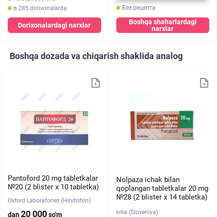
Без рецепта
в 285 dorixonalarda
Boshqa shaharlardagi
Dorixonalardagi narxlar
narxlar
Boshqa dozada va chiqarish shaklida analog
Pantoford 20 mg tabletkalar
Nolpaza ichak bilan
№20 (2 blister х 10 tabletka)
qoplangan tabletkalar 20 mg
№28 (2 blister х 14 tabletka)
Oxford Laboratories (Hindiston)
krka (Sloveniya)
20 000
dan
so'm