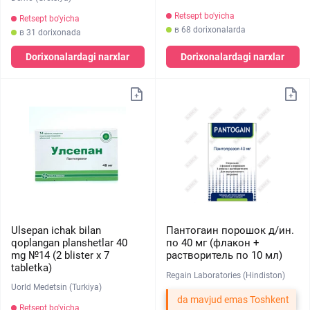
Retsept bo'yicha
Retsept bo'yicha
в 68 dorixonalarda
в 31 dorixonada
Dorixonalardagi narxlar
Dorixonalardagi narxlar
Ulsepan ichak bilan
Пантогаин порошок д/ин.
qoplangan planshetlar 40
по 40 мг (флакон +
mg №14 (2 blister х 7
растворитель по 10 мл)
tabletka)
Regain Laboratories (Hindiston)
Uorld Medetsin (Turkiya)
da mavjud emas Toshkent
Retsept bo'yicha