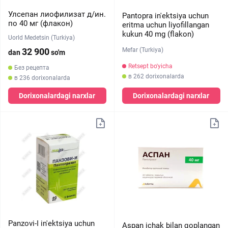
Улсепан лиофилизат д/ин.
Pantopra in'ektsiya uchun
по 40 мг (флакон)
eritma uchun liyofillangan
kukun 40 mg (flakon)
Uorld Medetsin (Turkiya)
Mefar (Turkiya)
32 900
dan
so'm
Retsept bo'yicha
Без рецепта
в 262 dorixonalarda
в 236 dorixonalarda
Dorixonalardagi narxlar
Dorixonalardagi narxlar
Panzovi-I in'ektsiya uchun
Aspan ichak bilan qoplangan