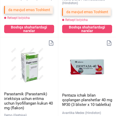
(Hindiston)
da mavjud emas Toshkent
da mavjud emas Toshkent
Retsept bo'yicha
Retsept bo'yicha
Boshqa shaharlardagi
Boshqa shaharlardagi
narxlar
narxlar
Parastamik (Parastamik)
Pentaza ichak bilan
in'ektsiya uchun eritma
qoplangan planshetlar 40 mg
uchun liyofillangan kukun 40
№30 (3 blister х 10 tabletka)
mg (flakon)
Avantika Medex (Hindiston)
Demo (Gretsiya)