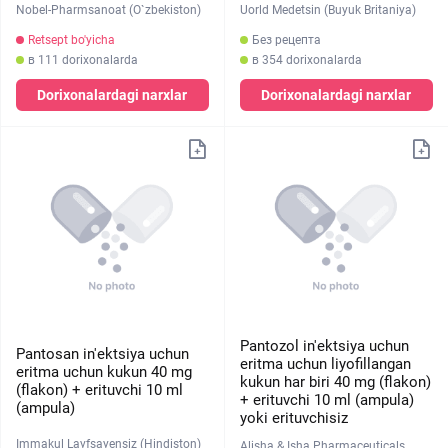
Nobel-Pharmsanoat (O`zbekiston)
Uorld Medetsin (Buyuk Britaniya)
Retsept bo'yicha
Без рецепта
в 111 dorixonalarda
в 354 dorixonalarda
Dorixonalardagi narxlar
Dorixonalardagi narxlar
Pantozol in'ektsiya uchun
Pantosan in'ektsiya uchun
eritma uchun liyofillangan
eritma uchun kukun 40 mg
kukun har biri 40 mg (flakon)
(flakon) + erituvchi 10 ml
+ erituvchi 10 ml (ampula)
(ampula)
yoki erituvchisiz
Immakul Layfsayensiz (Hindiston)
Alisha & Isha Pharmaceuticals