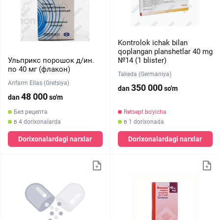
Kontrolok ichak bilan
qoplangan planshetlar 40 mg
Ульприкс порошок д/ин.
№14 (1 blister)
по 40 мг (флакон)
Takeda (Germaniya)
Anfarm Ellas (Gretsiya)
350 000
dan
so'm
48 000
dan
so'm
Без рецепта
Retsept bo'yicha
в 4 dorixonalarda
в 1 dorixonada
Dorixonalardagi narxlar
Dorixonalardagi narxlar