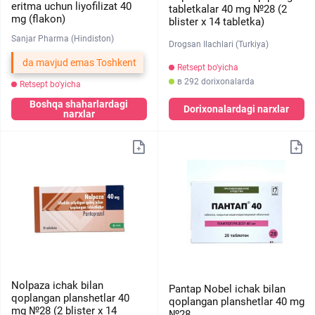
eritma uchun liyofilizat 40
tabletkalar 40 mg №28 (2
mg (flakon)
blister х 14 tabletka)
Sanjar Pharma (Hindiston)
Drogsan Ilachlari (Turkiya)
da mavjud emas Toshkent
Retsept bo'yicha
в 292 dorixonalarda
Retsept bo'yicha
Boshqa shaharlardagi
Dorixonalardagi narxlar
narxlar
Nolpaza ichak bilan
Pantap Nobel ichak bilan
qoplangan planshetlar 40
qoplangan planshetlar 40 mg
mg №28 (2 blister х 14
№28