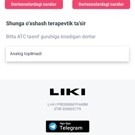
Dorixonalardagi narxlar
Dorixonalardagi narxlar
Shunga o‘xshash terapevtik ta’sir
Bitta ATC tasnif guruhiga kiradigan dorilar
Analog topilmadi
L-I-K-I PROGRAM PHARM
STIR 309805779