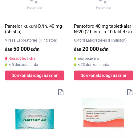
Pantelor kukuni D/in. 40 mg
Pantoford 40 mg tabletkalar
(shisha)
№20 (2 blister х 10 tabletka)
Virasa Laboratories (Hindiston)
Oxford Laboratories (Hindiston)
50 000
20 000
dan
so'm
dan
so'm
Retsept bo'yicha
Без рецепта
в 5 dorixonalarda
в 23 dorixonalarda
Dorixonalardagi narxlar
Dorixonalardagi narxlar