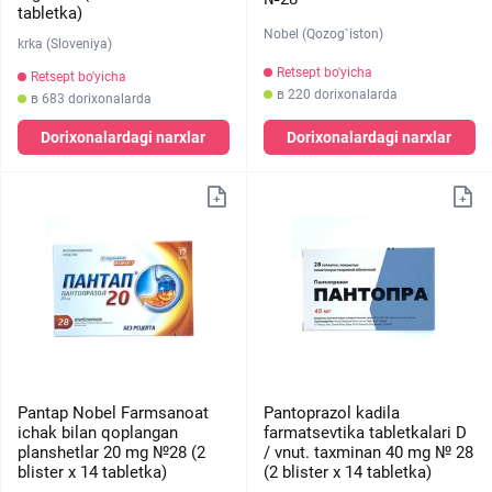
tabletka)
Nobel (Qozog`iston)
krka (Sloveniya)
Retsept bo'yicha
Retsept bo'yicha
в 220 dorixonalarda
в 683 dorixonalarda
Dorixonalardagi narxlar
Dorixonalardagi narxlar
Pantap Nobel Farmsanoat
Pantoprazol kadila
ichak bilan qoplangan
farmatsevtika tabletkalari D
planshetlar 20 mg №28 (2
/ vnut. taxminan 40 mg № 28
blister х 14 tabletka)
(2 blister х 14 tabletka)