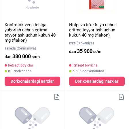
Kontrolok vena ichiga
Nolpaza in'ektsiya uchun
yuborish uchun eritma
eritma tayyorlash uchun
tayyorlash uchun kukun 40
kukun 40 mg (flakon)
mg (flakon)
krka (Sloveniya)
Takeda (Germaniya)
35 900
dan
so'm
380 000
dan
so'm
Retsept bo'yicha
Retsept bo'yicha
в 1 dorixonada
в 586 dorixonalarda
Dorixonalardagi narxlar
Dorixonalardagi narxlar