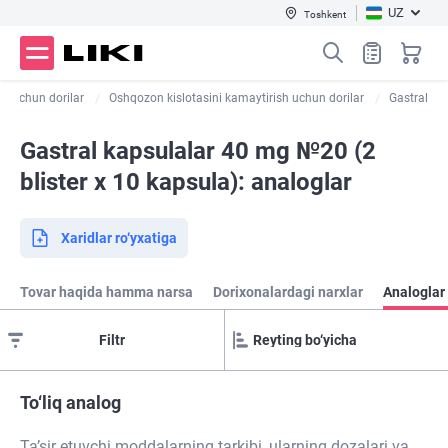
UZ
Toshkent
it uchun dorilar
Oshqozon kislotasini kamaytirish uchun dorilar
Gastral
Gastral kapsulalar 40 mg №20 (2
blister х 10 kapsula): analoglar
Xaridlar ro‘yxatiga
Tovar haqida hamma narsa
Dorixonalardagi narxlar
Analoglar
Filtr
To‘liq analog
Ta’sir etuvchi moddalarning tarkibi, ularning dozalari va