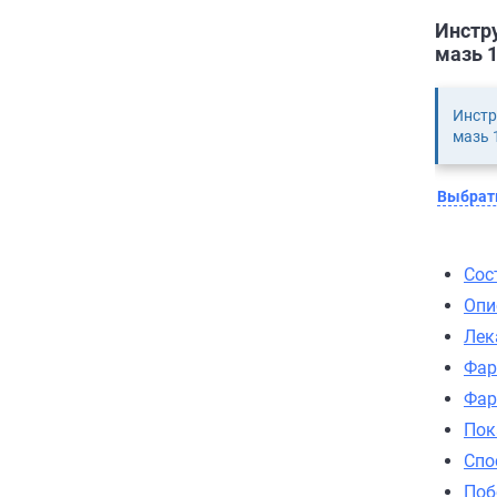
Инстру
мазь 1
Инстр
мазь 1
Выбрать
Сос
Опи
Лек
Фар
Фар
Пок
Спо
Поб