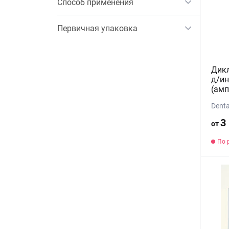
Способ применения
Первичная упаковка
Дикл
д/ин
(амп
Denta
3
от
По 