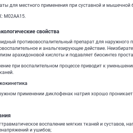
аты для местного применения при суставной и мышечной 
Х: M02AA15.
кологические свойства
оидный противовоспалительный препарат для наружного п
овоспалительное и анальгезирующее действие. Неизбирател
лизм арахидоновой кислоты и подавляет биосинтез прост
ение при воспалительном процессе приводит к уменьшени
каней.
кокинетика
ружном применении диклофенак натрия хорошо проникает 
ания
ттравматическое воспаление мягких тканей и суставов, на
енапряжений и ушибов;