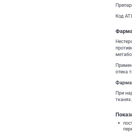
Препар
Код АТ
Фарма
Нестер
против
метабо
Примен
отека т
Фарма
При на
тканях.
Показ
пос
пер