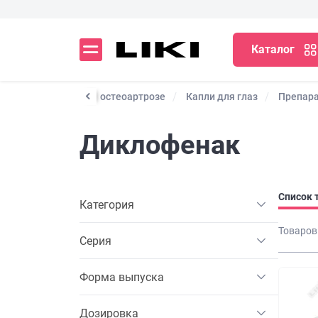
Каталог
ы
Препараты при остеоартрозе
Капли для глаз
Препара
Диклофенак
Список 
Категория
Товаров
Серия
Форма выпуска
Дозировка