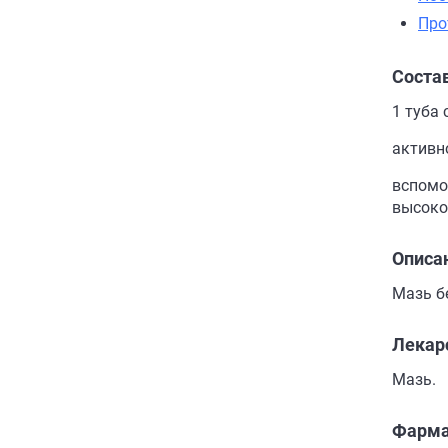
Про
Соста
1 туба 
активно
вспомо
высоко
Описа
Мазь б
Лекар
Мазь.
Фарма