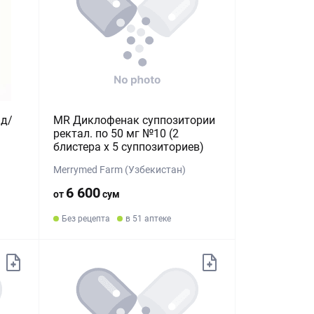
 д/
MR Диклофенак суппозитории
ректал. по 50 мг №10 (2
блистера х 5 суппозиториев)
Merrymed Farm (Узбекистан)
6 600
от
сум
Без рецепта
в 51 аптеке