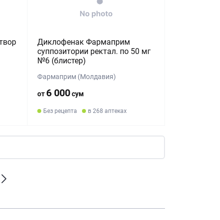
твор
Диклофенак Фармаприм
суппозитории ректал. по 50 мг
№6 (блистер)
Фармаприм (Молдавия)
6 000
от
сум
Без рецепта
в 268 аптеках