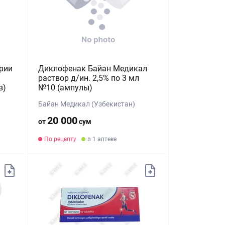
рии
Диклофенак Байан Медикал
раствор д/ин. 2,5% по 3 мл
в)
№10 (ампулы)
Байан Медикал (Узбекистан)
20 000
от
сум
По рецепту
в 1 аптеке