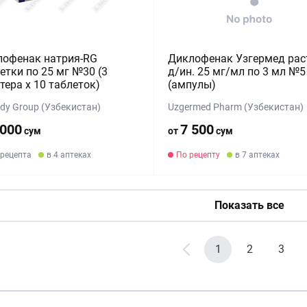
лофенак натрия-RG
Диклофенак Узгермед рас
етки по 25 мг №30 (3
д/ин. 25 мг/мл по 3 мл №5
тера x 10 таблеток)
(ампулы)
dy Group (Узбекистан)
Uzgermed Pharm (Узбекистан)
 000
7 500
сум
от
сум
 рецепта
в 4 аптеках
По рецепту
в 7 аптеках
Показать все
1
2
3