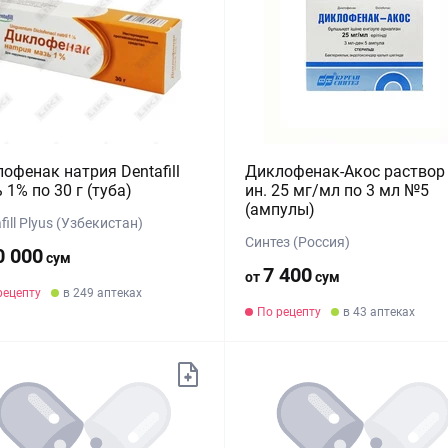
офенак натрия Dentafill
Диклофенак-Акос раствор
 1% по 30 г (туба)
ин. 25 мг/мл по 3 мл №5
(ампулы)
fill Plyus (Узбекистан)
Синтез (Россия)
0 000
сум
7 400
от
сум
рецепту
в 249 аптеках
По рецепту
в 43 аптеках