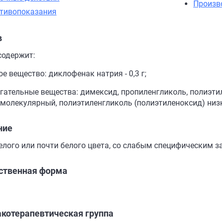
Произв
тивопоказания
в
содержит:
е вещество: диклофенак натрия - 0,3 г;
гательные вещества: димексид, пропиленгликоль, полиэти
молекулярный, полиэтиленгликоль (полиэтиленоксид) ни
ние
елого или почти белого цвета, со слабым специфическим з
ственная форма
котерапевтическая группа