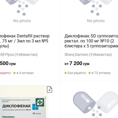
офенак Dentafill раствор
Диклофенак SD суппозито
. 75 мг / 3мл по 3 мл №5
ректал. по 100 мг №10 (2
улы)
блистера х 5 суппозиторие
fill Plyus (Узбекистан)
Sharq Darmon (Узбекистан)
 500
7 200
сум
от
сум
рецепту
в 4 аптеках
Без рецепта
в 70 аптеках