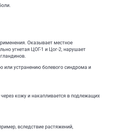
боли.
рименения. Оказывает местное
ьно угнетая ЦОГ-1 и Цог-2, нарушает
агландинов.
ю или устранению болевого синдрома и
через кожу и накапливается в подлежащих
пример, вследствие растяжений,