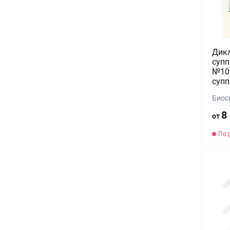
Дик
супп
№10 
супп
Биос
8
от
По 