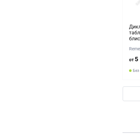
Дик
табл
блис
Reme
5
от
Без