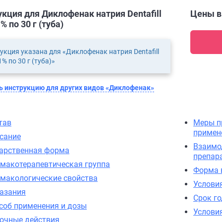
кция для Диклофенак натрия Dentafill
Цены 
% по 30 г (туба)
укция указана для «Диклофенак натрия Dentafill
% по 30 г (туба)»
 инструкцию для других видов «Диклофенак»
тав
Меры п
примен
сание
Взаимо
арственная форма
препар
макотерапевтическая группа
Форма 
макологические свойства
Услови
азания
Срок г
соб применения и дозы
Услови
очные действия