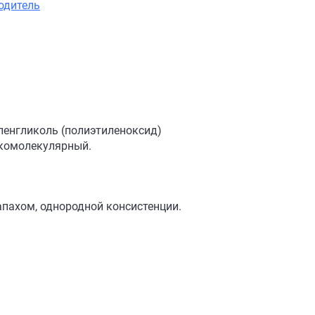
одитель
ленгликоль (полиэтиленоксид)
зкомолекулярный.
апахом, однородной консистенции.