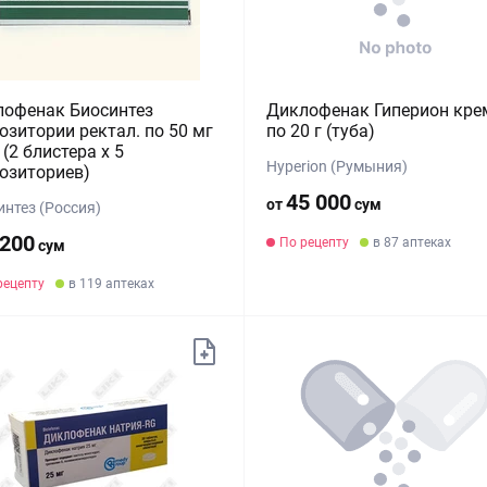
лофенак Биосинтез
Диклофенак Гиперион кре
озитории ректал. по 50 мг
по 20 г (туба)
(2 блистера х 5
Hyperion (Румыния)
озиториев)
45 000
от
сум
интез (Россия)
 200
По рецепту
в 87 аптеках
сум
рецепту
в 119 аптеках