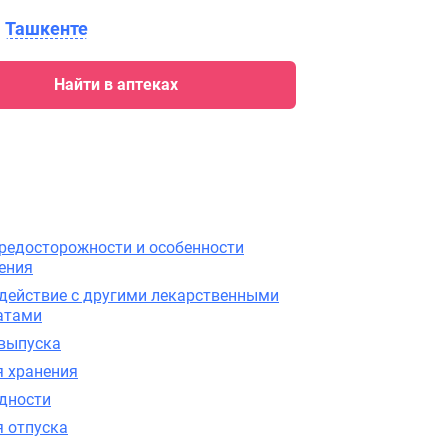
в
Ташкенте
Найти в аптеках
редосторожности и особенности
ения
действие с другими лекарственными
атами
выпуска
я хранения
одности
я отпуска