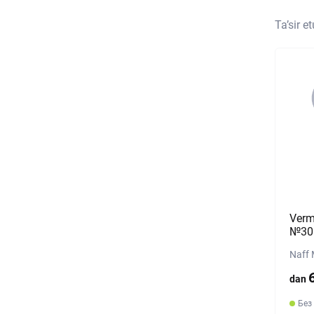
Ta’sir e
Verm
№30
Naff 
dan
Без