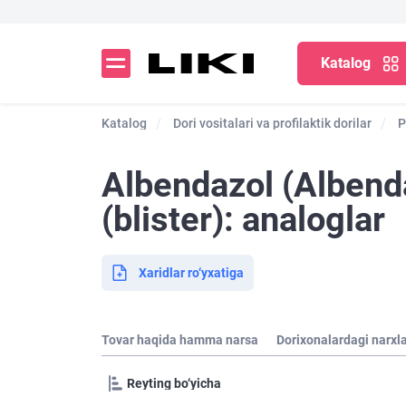
Katalog
Katalog
Dori vositalari va profilaktik dorilar
P
Albendazol (Albend
(blister): analoglar
Xaridlar ro‘yxatiga
Tovar haqida hamma narsa
Dorixonalardagi narxl