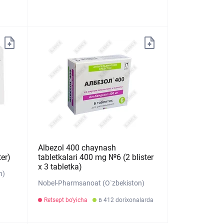
Albezol 400 chaynash
er)
tabletkalari 400 mg №6 (2 blister
х 3 tabletka)
n)
Nobel-Pharmsanoat (O`zbekiston)
Retsept bo'yicha
в 412 dorixonalarda