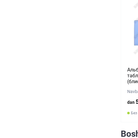
Альб
табл
(бли
Navba
dan
Без
Bosh