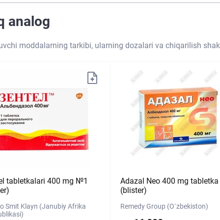
iq analog
tuvchi moddalarning tarkibi, ularning dozalari va chiqarilish shakl
el tabletkalari 400 mg №1
Adazal Neo 400 mg tabletka
ter)
(blister)
o Smit Klayn (Janubiy Afrika
Remedy Group (O`zbekiston)
blikasi)