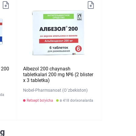
 200
Albezol 200 chaynash
tabletkalari 200 mg №6 (2 blister
х 3 tabletka)
Nobel-Pharmsanoat (O`zbekiston)
rda
Retsept bo'yicha
в 418 dorixonalarda
og