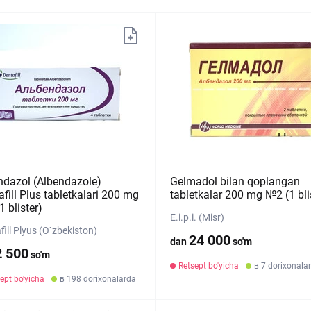
ndazol (Albendazole)
Gelmadol bilan qoplangan
fill Plus tabletkalari 200 mg
tabletkalar 200 mg №2 (1 bli
 blister)
E.i.p.i. (Misr)
fill Plyus (O`zbekiston)
24 000
dan
so'm
2 500
so'm
Retsept bo'yicha
в 7 dorixonala
ept bo'yicha
в 198 dorixonalarda