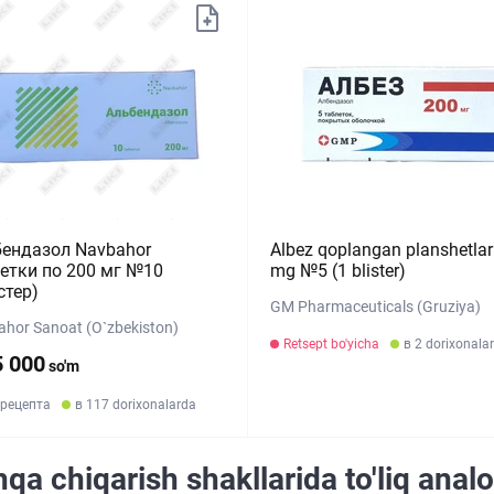
ендазол Navbahor
Albez qoplangan planshetlar
етки по 200 мг №10
mg №5 (1 blister)
стер)
GM Pharmaceuticals (Gruziya)
hor Sanoat (O`zbekiston)
Retsept bo'yicha
в 2 dorixonala
5 000
so'm
 рецепта
в 117 dorixonalarda
qa chiqarish shakllarida to'liq anal