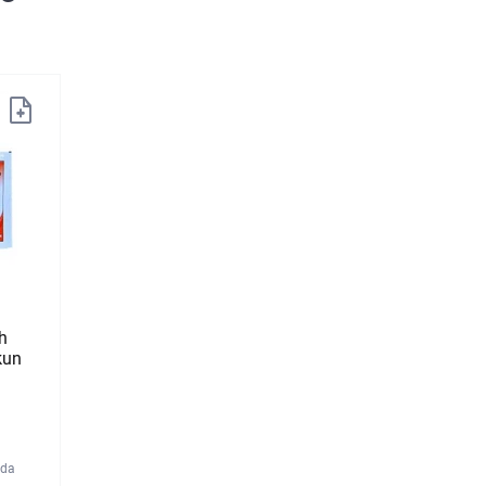
h
kun
rda