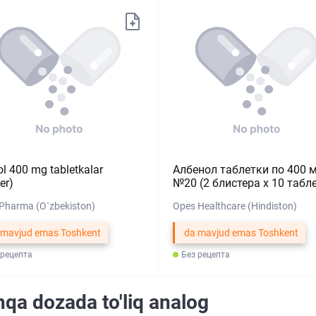
ol 400 mg tabletkalar
Албенол таблетки по 400 
ter)
№20 (2 блистера х 10 табл
Pharma (O`zbekiston)
Opes Healthcare (Hindiston)
 mavjud emas Toshkent
da mavjud emas Toshkent
 рецепта
Без рецепта
qa dozada to'liq analog