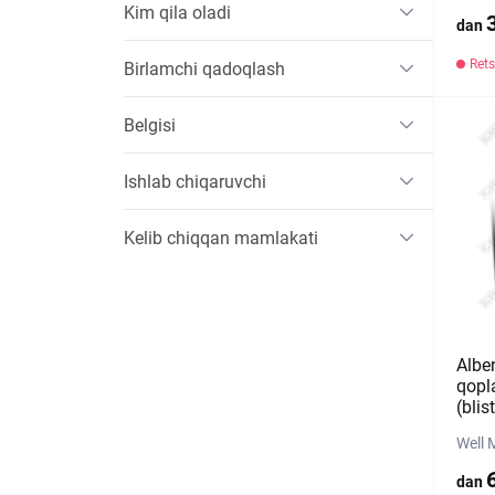
Kim qila oladi
dan
Rets
Birlamchi qadoqlash
Belgisi
Ishlab chiqaruvchi
Kelib chiqqan mamlakati
Albe
qopl
(blis
Well 
dan