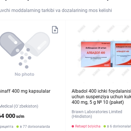
tuvchi moddalarning tarkibi va dozalarining mos kelishi
inaff 400 mg kapsulalar
Albadol 400 ichki foydalanis
uchun suspenziya uchun ku
400 mg, 5 g № 10 (paket)
Medical (O`zbekiston)
Brawn Laboratories Limited
64 000
so'm
(Hindiston)
Retsept bo'yicha
в 6 dorixonala
 рецепта
в 77 dorixonalarda