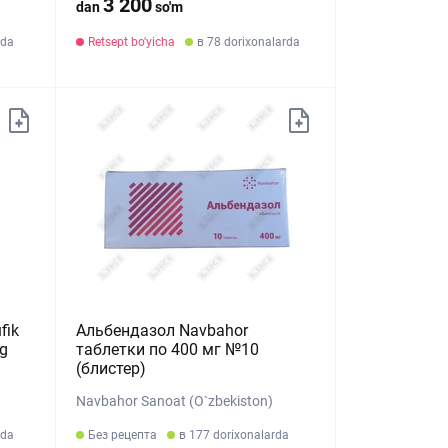
3 200
dan
so'm
rda
Retsept bo'yicha
в 78 dorixonalarda
fik
Альбендазол Navbahor
mg
таблетки по 400 мг №10
(блистер)
Navbahor Sanoat (O`zbekiston)
ada
Без рецепта
в 177 dorixonalarda