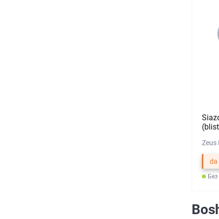
Siaz
(blis
Zeus 
da
Без
Bosh