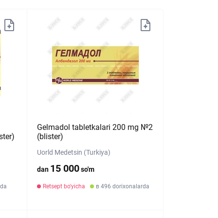
Gelmadol tabletkalari 200 mg №2
ster)
(blister)
Uorld Medetsin (Turkiya)
15 000
dan
so'm
rda
Retsept bo'yicha
в 496 dorixonalarda