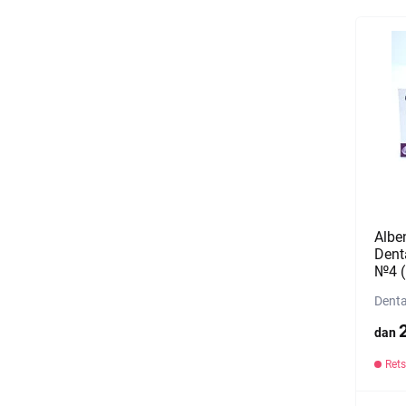
Albe
Denta
№4 (1
Denta
dan
Rets