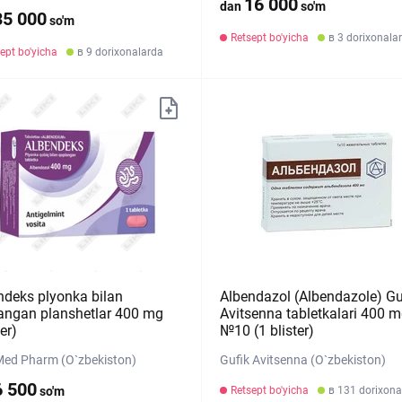
16 000
dan
so'm
35 000
so'm
Retsept bo'yicha
в 3 dorixonala
ept bo'yicha
в 9 dorixonalarda
ndeks plyonka bilan
Albendazol (Albendazole) Gu
angan planshetlar 400 mg
Avitsenna tabletkalari 400 
ter)
№10 (1 blister)
Med Pharm (O`zbekiston)
Gufik Avitsenna (O`zbekiston)
6 500
so'm
Retsept bo'yicha
в 131 dorixon