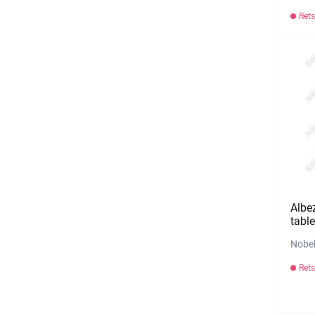
Rets
Albe
table
Nobel
Rets