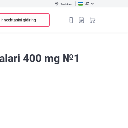
UZ
Toshkent
ir nechtasini qidiring
kalari 400 mg №1