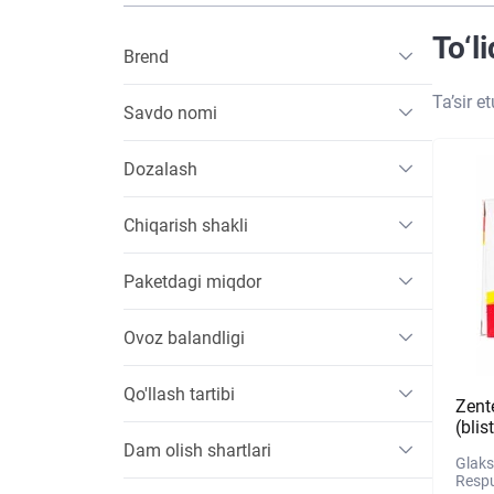
To‘l
Brend
Ta’sir e
Savdo nomi
Dozalash
Chiqarish shakli
Paketdagi miqdor
Ovoz balandligi
Qo'llash tartibi
Zent
(blis
Dam olish shartlari
Glaks
Respu