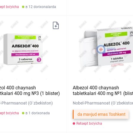
ept bo'yicha
в 12 dorixonalarda
zol 400 chaynash
Albezol 400 chaynash
tkalari 400 mg №3 (1 blister)
tabletkalari 400 mg №1 (blist
-Pharmsanoat (O`zbekiston)
Nobel-Pharmsanoat (O`zbekisto
ept bo'yicha
в 1 dorixonada
da mavjud emas Toshkent
Retsept bo'yicha