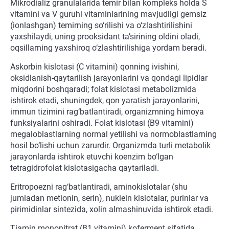
Mikrodializ granulalarida temir bilan kompleks holda S
vitamini va V guruhi vitaminlarining mavjudligi gemsiz
(ionlashgan) temirning so‘rilishi va o‘zlashtirilishini
yaxshilaydi, uning prooksidant ta’sirining oldini oladi,
oqsillarning yaxshiroq o‘zlashtirilishiga yordam beradi.
Askorbin kislotasi (C vitamini) qonning ivishini,
oksidlanish-qaytarilish jarayonlarini va qondagi lipidlar
miqdorini boshqaradi; folat kislotasi metabolizmida
ishtirok etadi, shuningdek, qon yaratish jarayonlarini,
immun tizimini rag‘batlantiradi, organizmning himoya
funksiyalarini oshiradi. Folat kislotasi (B9 vitamini)
megaloblastlarning normal yetilishi va normoblastlarning
hosil bo‘lishi uchun zarurdir. Organizmda turli metabolik
jarayonlarda ishtirok etuvchi koenzim bo‘lgan
tetragidrofolat kislotasigacha qaytariladi.
Eritropoezni rag‘batlantiradi, aminokislotalar (shu
jumladan metionin, serin), nuklein kislotalar, purinlar va
pirimidinlar sintezida, xolin almashinuvida ishtirok etadi.
Tiamin mononitrat (B1 vitamini) koferment sifatida