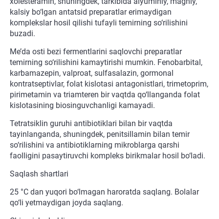
xolesteramin, shuningdek, tarkibida alyuminiy, magniy,
kalsiy bo‘lgan antatsid preparatlar erimaydigan
komplekslar hosil qilishi tufayli temirning so‘rilishini
buzadi.
Me’da osti bezi fermentlarini saqlovchi preparatlar
temirning so‘rilishini kamaytirishi mumkin. Fenobarbital,
karbamazepin, valproat, sulfasalazin, gormonal
kontratseptivlar, folat kislotasi antagonistlari, trimetoprim,
pirimetamin va triamteren bir vaqtda qo‘llanganda folat
kislotasining biosinguvchanligi kamayadi.
Tetratsiklin guruhi antibiotiklari bilan bir vaqtda
tayinlanganda, shuningdek, penitsillamin bilan temir
so‘rilishini va antibiotiklarning mikroblarga qarshi
faolligini pasaytiruvchi kompleks birikmalar hosil bo‘ladi.
Saqlash shartlari
25 °C dan yuqori bo‘lmagan haroratda saqlang. Bolalar
qo‘li yetmaydigan joyda saqlang.