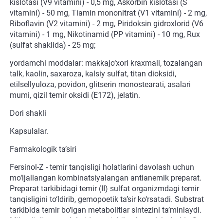
kislotasi (V9 vitamini) - 0,5 mg, Askorbin kislotasi (S
vitamini) - 50 mg, Tiamin mononitrat (V1 vitamini) - 2 mg,
Riboflavin (V2 vitamini) - 2 mg, Piridoksin gidroxlorid (V6
vitamini) - 1 mg, Nikotinamid (PP vitamini) - 10 mg, Rux
(sulfat shaklida) - 25 mg;
yordamchi moddalar: makkajo‘xori kraxmali, tozalangan
talk, kaolin, saxaroza, kalsiy sulfat, titan dioksidi,
etilsellyuloza, povidon, glitserin monostearati, asalari
mumi, qizil temir oksidi (E172), jelatin.
Dori shakli
Kapsulalar.
Farmakologik ta’siri
Fersinol-Z - temir tanqisligi holatlarini davolash uchun
mo‘ljallangan kombinatsiyalangan antianemik preparat.
Preparat tarkibidagi temir (II) sulfat organizmdagi temir
tanqisligini to‘ldirib, gemopoetik ta’sir ko‘rsatadi. Substrat
tarkibida temir bo‘lgan metabolitlar sintezini ta’minlaydi.