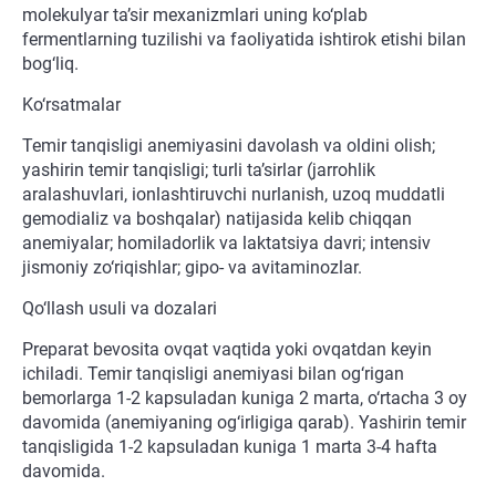
molekulyar ta’sir mexanizmlari uning ko‘plab
fermentlarning tuzilishi va faoliyatida ishtirok etishi bilan
bog‘liq.
Ko‘rsatmalar
Temir tanqisligi anemiyasini davolash va oldini olish;
yashirin temir tanqisligi; turli ta’sirlar (jarrohlik
aralashuvlari, ionlashtiruvchi nurlanish, uzoq muddatli
gemodializ va boshqalar) natijasida kelib chiqqan
anemiyalar; homiladorlik va laktatsiya davri; intensiv
jismoniy zo‘riqishlar; gipo- va avitaminozlar.
Qo‘llash usuli va dozalari
Preparat bevosita ovqat vaqtida yoki ovqatdan keyin
ichiladi. Temir tanqisligi anemiyasi bilan og‘rigan
bemorlarga 1-2 kapsuladan kuniga 2 marta, o‘rtacha 3 oy
davomida (anemiyaning og‘irligiga qarab). Yashirin temir
tanqisligida 1-2 kapsuladan kuniga 1 marta 3-4 hafta
davomida.