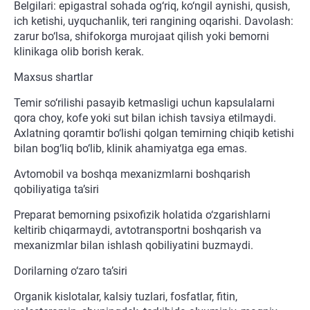
Belgilari: epigastral sohada og‘riq, ko‘ngil aynishi, qusish,
ich ketishi, uyquchanlik, teri rangining oqarishi. Davolash:
zarur bo‘lsa, shifokorga murojaat qilish yoki bemorni
klinikaga olib borish kerak.
Maxsus shartlar
Temir so‘rilishi pasayib ketmasligi uchun kapsulalarni
qora choy, kofe yoki sut bilan ichish tavsiya etilmaydi.
Axlatning qoramtir bo‘lishi qolgan temirning chiqib ketishi
bilan bog‘liq bo‘lib, klinik ahamiyatga ega emas.
Avtomobil va boshqa mexanizmlarni boshqarish
qobiliyatiga ta’siri
Preparat bemorning psixofizik holatida o‘zgarishlarni
keltirib chiqarmaydi, avtotransportni boshqarish va
mexanizmlar bilan ishlash qobiliyatini buzmaydi.
Dorilarning o‘zaro ta’siri
Organik kislotalar, kalsiy tuzlari, fosfatlar, fitin,