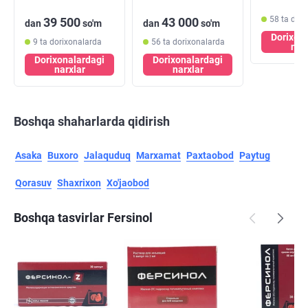
58 ta dor
39 500
43 000
dan
so'm
dan
so'm
Dorixon
9 ta dorixonalarda
56 ta dorixonalarda
nar
Dorixonalardagi
Dorixonalardagi
narxlar
narxlar
Boshqa shaharlarda qidirish
Asaka
Buxoro
Jalaquduq
Marxamat
Paxtaobod
Paytug
Qorasuv
Shaxrixon
Xo'jaobod
Boshqa tasvirlar Fersinol