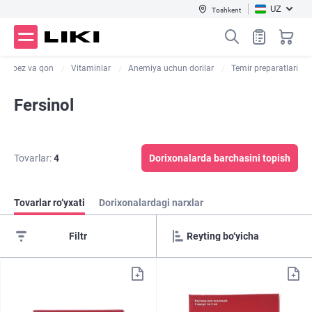
UZ
Toshkent
topoez va qon
Vitaminlar
Anemiya uchun dorilar
Temir preparatlari
Fersinol
Tovarlar:
4
Dorixonalarda barchasini topish
Tovarlar ro‘yxati
Dorixonalardagi narxlar
Filtr