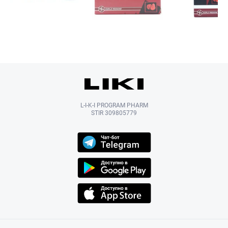
L-I-K-I PROGRAM PHARM
STIR 309805779