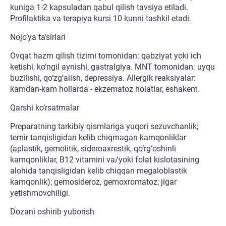
kuniga 1-2 kapsuladan qabul qilish tavsiya etiladi.
Profilaktika va terapiya kursi 10 kunni tashkil etadi.
Nojo‘ya ta’sirlari
Ovqat hazm qilish tizimi tomonidan: qabziyat yoki ich
ketishi, ko‘ngil aynishi, gastralgiya. MNT tomonidan: uyqu
buzilishi, qo‘zg‘alish, depressiya. Allergik reaksiyalar:
kamdan-kam hollarda - ekzematoz holatlar, eshakem.
Qarshi ko‘rsatmalar
Preparatning tarkibiy qismlariga yuqori sezuvchanlik;
temir tanqisligidan kelib chiqmagan kamqonliklar
(aplastik, gemolitik, sideroaxrestik, qo‘rg‘oshinli
kamqonliklar, B12 vitamini va/yoki folat kislotasining
alohida tanqisligidan kelib chiqqan megaloblastik
kamqonlik); gemosideroz, gemoxromatoz; jigar
yetishmovchiligi.
Dozani oshirib yuborish