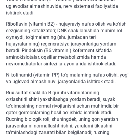
uglevodlar almashinuvida, nerv sistemasi faoliyatida
ishtirok etadi.
Riboflavin (vitamin B2) - hujayraviy nafas olish va ko‘rish
sezgisining katalizatori; DNK shakllanishida muhim rol
o‘ynaydi, to‘qimalarning (shu jumladan teri
hujayralarining) regeneratsiya jarayonlariga yordam
beradi. Piridoksin (B6 vitamini) koferment sifatida
aminokislotalar, oqsillar metabolizmida hamda
neyromediatorlar sintezi jarayonlarida ishtirok etadi.
Nikotinamid (vitamin PP) to‘qimalarning nafas olishi, yog‘
va uglevod almashinuvi jarayonlarida ishtirok etadi.
Rux sulfat shaklida B guruhi vitaminlarining
o‘zlashtirilishini yaxshilashga yordam beradi, suyak
to‘qimasining normal rivojlanishi uchun muhimdir, bir
qator gormonlarning hosil bo‘lishida ishtirok etadi.
Ruxning biologik roli, shuningdek, uning qon yaratish
jarayonlarini normallashtirishni, yaralarni tiklashni
ta’minlashdagi zarurati bilan belgilanadi; ruxning