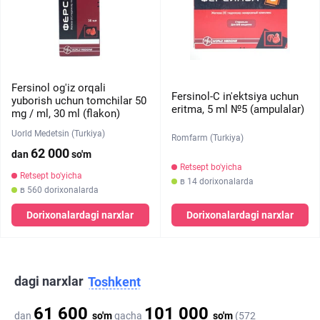
Fersinol og'iz orqali
Fersinol-C in'ektsiya uchun
yuborish uchun tomchilar 50
eritma, 5 ml №5 (ampulalar)
mg / ml, 30 ml (flakon)
Uorld Medetsin (Turkiya)
Romfarm (Turkiya)
62 000
dan
so'm
Retsept bo'yicha
Retsept bo'yicha
в 14 dorixonalarda
в 560 dorixonalarda
Dorixonalardagi narxlar
Dorixonalardagi narxlar
dagi narxlar
Toshkent
61 600
101 000
dan
so'm
gacha
so'm
(572