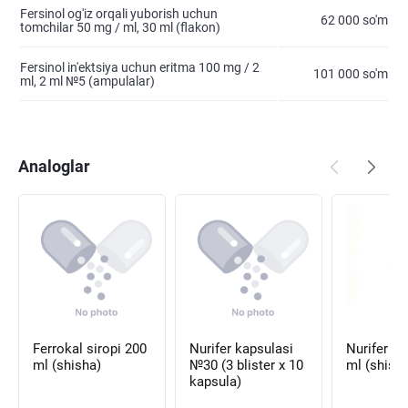
Fersinol og'iz orqali yuborish uchun
62 000 so'm
tomchilar 50 mg / ml, 30 ml (flakon)
Fersinol in'ektsiya uchun eritma 100 mg / 2
101 000 so'm
ml, 2 ml №5 (ampulalar)
Analoglar
Ferrokal siropi 200
Nurifer kapsulasi
Nurifer si
ml (shisha)
№30 (3 blister х 10
ml (shish
kapsula)