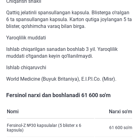
Chiqarish shakli
Qattiq jelatinli spansullangan kapsula. Blisterga o‘ralgan
6 ta spansullangan kapsula. Karton qutiga joylangan 5 ta
blister, qo‘shimcha varaq bilan birga.
Yaroqlilik muddati
Ishlab chiqarilgan sanadan boshlab 3 yil. Yaroqlilik
muddati o‘tgandan keyin qo‘llanilmaydi.
Ishlab chiqaruvchi
World Medicine (Buyuk Britaniya), E.I.P.I.Co. (Misr).
Fersinol narxi dan boshlanadi 61 600 so'm
Nomi
Narxi so'm
Fersinol-Z №30 kapsulalar (5 blister х 6
61 600 so'm
kapsula)