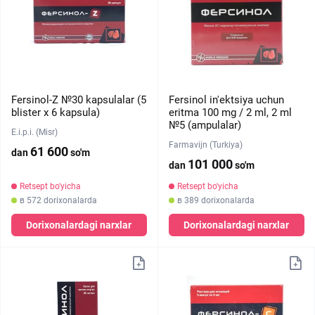
Fersinol-Z №30 kapsulalar (5
Fersinol in'ektsiya uchun
blister х 6 kapsula)
eritma 100 mg / 2 ml, 2 ml
№5 (ampulalar)
E.i.p.i. (Misr)
Farmavijn (Turkiya)
61 600
dan
so'm
101 000
dan
so'm
Retsept bo'yicha
Retsept bo'yicha
в 572 dorixonalarda
в 389 dorixonalarda
Dorixonalardagi narxlar
Dorixonalardagi narxlar