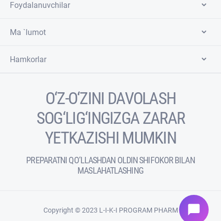
Foydalanuvchilar
Ma `lumot
Hamkorlar
O‘Z-O‘ZINI DAVOLASH
SOG‘LIG‘INGIZGA ZARAR
YETKAZISHI MUMKIN
PREPARATNI QO‘LLASHDAN OLDIN SHIFOKOR BILAN
MASLAHATLASHING
chat_bubble
Copyright © 2023 L-I-K-I PROGRAM PHARM