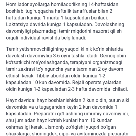
Homilador ayollarga homiladorlikning 14-haftasidan
boshlab, tug‘ruqqacha haftalik tanaffuslar bilan 2
haftadan kuniga 1 marta 1 kapsuladan beriladi.
Laktatsiya davrida kuniga 1 kapsuladan. Davolashning
davomiyligi plazmadagi temir miqdorini nazorat qilish
orqali individual ravishda belgilanadi.
Temir yetishmovchiligining yaqqol klinik ko‘rinishlarida
davolash davomiyligi 3-6 oyni tashkil etadi. Gemoglobin
ko‘rsatkichi me’yorlashganda, terapiyani organizmdagi
temir zaxirasi to‘yinguncha yana taxminan 2 oy davom
ettirish kerak. Tibbiy abortdan oldin kuniga 1-2
kapsuladan 10 kun davomida. Rejali operatsiyalardan
oldin kuniga 1-2 kapsuladan 2-3 hafta davomida ichiladi.
Hayz davrida: hayz boshlanishidan 2 kun oldin, butun sikl
davomida va u tugagandan keyin 2 kun davomida 1
kapsuladan. Preparatni qo‘llashning umumiy davomiyligi,
shu jumladan hayz ko‘rish kunlari ham 10 kundan
oshmasligi kerak. Jismoniy zo‘riqishi yuqori bo‘lgan
shaxslarga, shuningdek, gipo- va avitaminozda preparatni