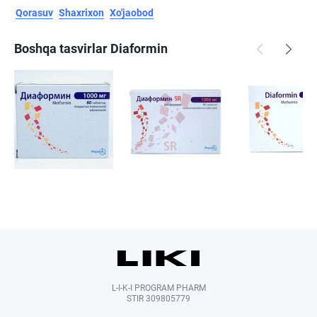
Qorasuv
Shaxrixon
Xo'jaobod
Boshqa tasvirlar Diaformin
L-I-K-I PROGRAM PHARM
STIR 309805779