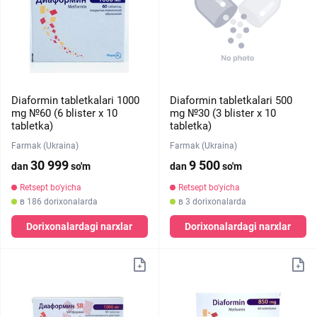
Diaformin tabletkalari 1000
Diaformin tabletkalari 500
mg №60 (6 blister х 10
mg №30 (3 blister х 10
tabletka)
tabletka)
Farmak (Ukraina)
Farmak (Ukraina)
30 999
9 500
dan
so'm
dan
so'm
Retsept bo'yicha
Retsept bo'yicha
в 186 dorixonalarda
в 3 dorixonalarda
Dorixonalardagi narxlar
Dorixonalardagi narxlar