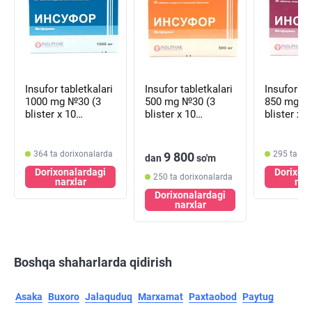
Insufor tabletkalari
Insufor tabletkalari
Insufor ta
1000 mg №30 (3
500 mg №30 (3
850 mg №
blister х 10
blister х 10
blister х 1
tabletka)
tabletka)
tabletka)
364 ta dorixonalarda
295 ta do
9 800
dan
so'm
Dorixonalardagi
Dorixon
250 ta dorixonalarda
narxlar
nar
Dorixonalardagi
narxlar
Boshqa shaharlarda qidirish
Asaka
Buxoro
Jalaquduq
Marxamat
Paxtaobod
Paytug