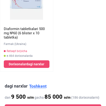
Diaformin tabletkalari 500
mg №60 (6 blister х 10
tabletka)
Farmak (Ukraina)
Retsept bo'yicha
в 464 dorixonalarda
Dorixonalardagi narxlar
dagi narxlar
Toshkent
9 500
85 000
dan
so'm
gacha
so'm
(186 dorixonalarni)