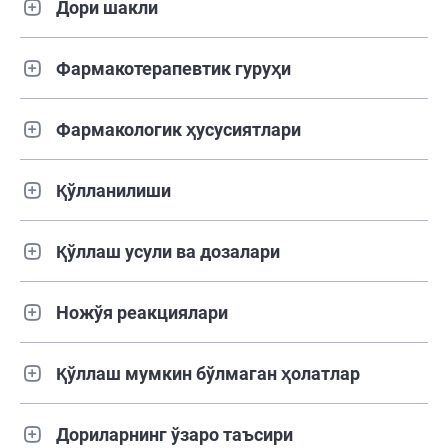
Дори шакли
Фармакотерапевтик гуруҳи
Фармакологик ҳусусиятлари
Қўлланилиши
Қўллаш усули ва дозалари
Ножўя реакциялари
Қўллаш мумкин бўлмаган ҳолатлар
Дориларнинг ўзаро таъсири