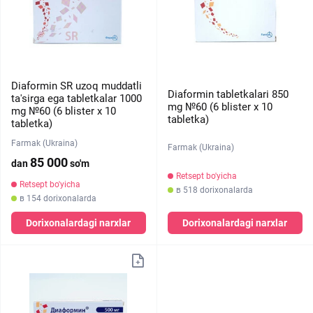
Diaformin SR uzoq muddatli
Diaformin tabletkalari 850
ta'sirga ega tabletkalar 1000
mg №60 (6 blister х 10
mg №60 (6 blister х 10
tabletka)
tabletka)
Farmak (Ukraina)
Farmak (Ukraina)
85 000
dan
so'm
Retsept bo'yicha
Retsept bo'yicha
в 518 dorixonalarda
в 154 dorixonalarda
Dorixonalardagi narxlar
Dorixonalardagi narxlar