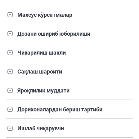
Махсус кўрсатмалар
Дозани ошириб юборилиши
Чиқарилиш шакли
Сақлаш шароити
Яроқлилик муддати
Дорихоналардан бериш тартиби
Ишлаб чиқарувчи