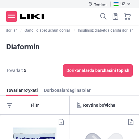
UZ
Toshkent
ktik dorilar
Qandli diabet uchun dorilar
Insulinsiz diabetga qarshi dorilar
Diaformin
Tovarlar:
5
Dorixonalarda barchasini topish
Tovarlar ro‘yxati
Dorixonalardagi narxlar
Filtr