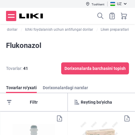
UZ
Toshkent
rshi dorilar
Ichki foydalanish uchun antifungal dorilar
Liken preparatlari
Flukonazol
Tovarlar:
41
Dorixonalarda barchasini topish
Tovarlar ro‘yxati
Dorixonalardagi narxlar
Filtr