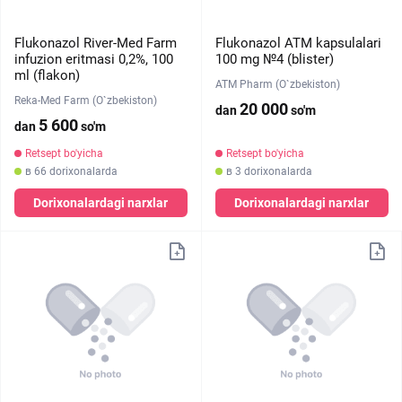
Flukonazol River-Med Farm
Flukonazol ATM kapsulalari
infuzion eritmasi 0,2%, 100
100 mg №4 (blister)
ml (flakon)
ATM Pharm (O`zbekiston)
Reka-Med Farm (O`zbekiston)
20 000
dan
so'm
5 600
dan
so'm
Retsept bo'yicha
Retsept bo'yicha
в 66 dorixonalarda
в 3 dorixonalarda
Dorixonalardagi narxlar
Dorixonalardagi narxlar