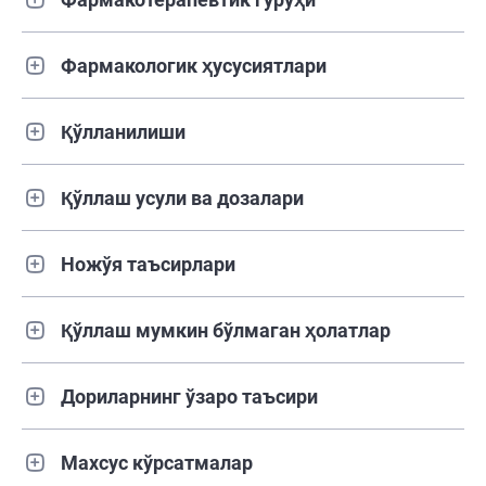
Фармакологик ҳусусиятлари
Қўлланилиши
Қўллаш усули ва дозалари
Ножўя таъсирлари
Қўллаш мумкин бўлмаган ҳолатлар
Дориларнинг ўзаро таъсири
Махсус кўрсатмалар