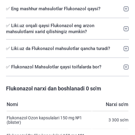
✅ Eng mashhur mahsulotlar Flukonazol qaysi?
✅️ Liki.uz orqali qaysi Flukonazol eng arzon
mahsulotlarni xarid qilishingiz mumkin?
✅ Liki.uz da Flukonazol mahsulotlar qancha turadi?
✅ Flukonazol Mahsulotlar qaysi toifalarda bor?
Flukonazol narxi dan boshlanadi 0 so'm
Nomi
Narxi so'm
Flukonazol Ozon kapsulalari 150 mg №1
3 300 so'm
(blister)