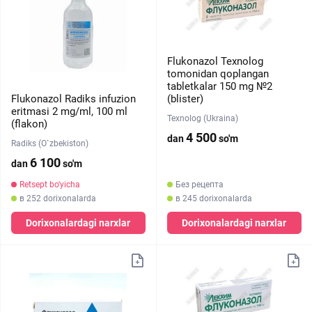
Flukonazol Texnolog
tomonidan qoplangan
tabletkalar 150 mg №2
Flukonazol Radiks infuzion
(blister)
eritmasi 2 mg/ml, 100 ml
Texnolog (Ukraina)
(flakon)
4 500
dan
so'm
Radiks (O`zbekiston)
6 100
dan
so'm
Retsept bo'yicha
Без рецепта
в 252 dorixonalarda
в 245 dorixonalarda
Dorixonalardagi narxlar
Dorixonalardagi narxlar