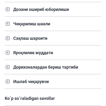
Дозани ошириб юборилиши
Чиқарилиш шакли
Сақлаш шароити
Яроқлилик муддати
Дорихоналардан бериш тартиби
Ишлаб чиқарувчи
Ko`p so`raladigan savollar