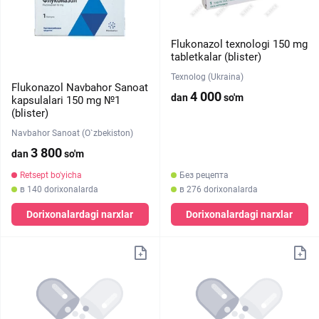
Flukonazol texnologi 150 mg
tabletkalar (blister)
Texnolog (Ukraina)
Flukonazol Navbahor Sanoat
4 000
dan
so'm
kapsulalari 150 mg №1
(blister)
Navbahor Sanoat (O`zbekiston)
3 800
dan
so'm
Retsept bo'yicha
Без рецепта
в 140 dorixonalarda
в 276 dorixonalarda
Dorixonalardagi narxlar
Dorixonalardagi narxlar