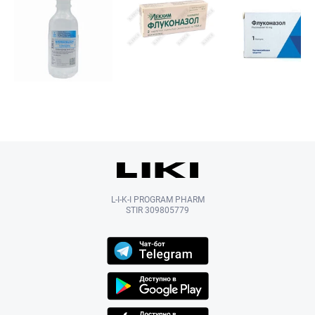
L-I-K-I PROGRAM PHARM
STIR 309805779