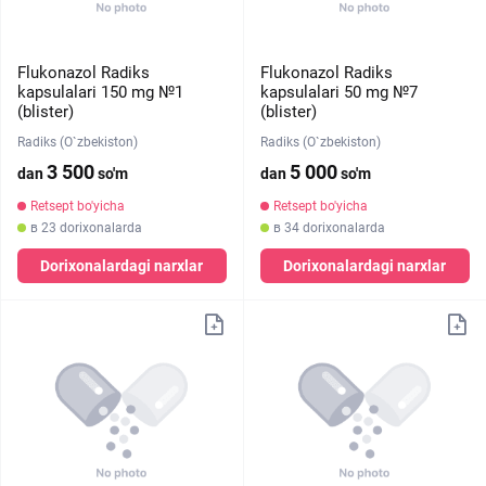
Flukonazol Radiks
Flukonazol Radiks
kapsulalari 150 mg №1
kapsulalari 50 mg №7
(blister)
(blister)
Radiks (O`zbekiston)
Radiks (O`zbekiston)
3 500
5 000
dan
so'm
dan
so'm
Retsept bo'yicha
Retsept bo'yicha
в 23 dorixonalarda
в 34 dorixonalarda
Dorixonalardagi narxlar
Dorixonalardagi narxlar