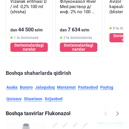
Vizanak eritmasi D
Флуконазол River
Avizol 10
/ inf. 0,2% 100 ml
Med раствор д/
kapsulala
(shisha)
инф. 2% по 100 мл
(blister)
(флакон)
8 ta dorix
44 500
7 634
dan
so'm
dan
so'm
Dorixon
1 ta dorixonada
2 ta dorixonalarda
nar
Dorixonalardagi
Dorixonalardagi
narxlar
narxlar
Boshqa shaharlarda qidirish
Asaka
Buxoro
Jalaquduq
Marxamat
Paxtaobod
Paytug
Qorasuv
Shaxrixon
Xo'jaobod
Boshqa tasvirlar Flukonazol