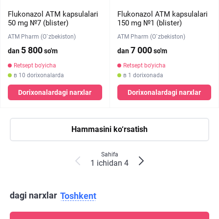
Flukonazol ATM kapsulalari
Flukonazol ATM kapsulalari
50 mg №7 (blister)
150 mg №1 (blister)
ATM Pharm (O`zbekiston)
ATM Pharm (O`zbekiston)
5 800
7 000
dan
so'm
dan
so'm
Retsept bo'yicha
Retsept bo'yicha
в 10 dorixonalarda
в 1 dorixonada
Dorixonalardagi narxlar
Dorixonalardagi narxlar
Hammasini ko‘rsatish
Sahifa
1 ichidan 4
dagi narxlar
Toshkent