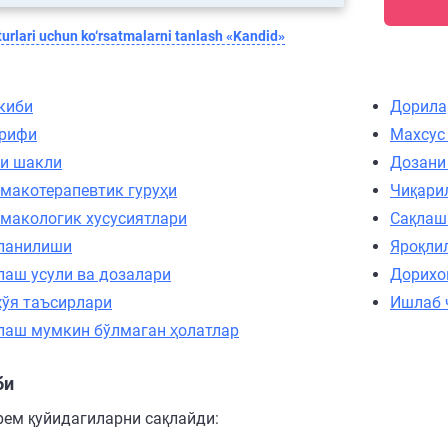
urlari uchun ko‘rsatmalarni tanlash «Kandid»
киби
Дорила
рифи
Махсус
и шакли
Дозани
макотерапевтик гуруҳи
Чиқари
макологик хусусиятлари
Сақлаш
ланилиши
Яроқли
лаш усули ва дозалари
Дорихо
ўя таъсирлари
Ишлаб 
лаш мумкин бўлмаган ҳолатлар
би
крем қуйидагиларни сақлайди: