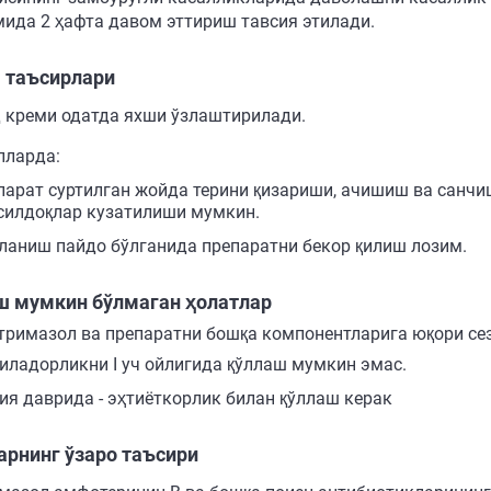
мида 2 ҳафта давом эттириш тавсия этилади.
 таъсирлари
 креми одатда яхши ўзлаштирилади.
лларда:
парат суртилган жойда терини қизариши, ачишиш ва санчиш
силдоқлар кузатилиши мумкин.
ланиш пайдо бўлганида препаратни бекор қилиш лозим.
ш мумкин бўлмаган ҳолатлар
тримазол ва препаратни бошқа компонентларига юқори се
иладорликни I уч ойлигида қўллаш мумкин эмас.
ия даврида - эҳтиёткорлик билан қўллаш керак
арнинг ўзаро таъсири