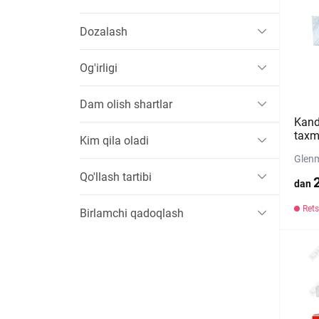
Dozalash
Og'irligi
Dam olish shartlar
Kand
taxm
Kim qila oladi
Glenm
Qo'llash tartibi
dan
Rets
Birlamchi qadoqlash