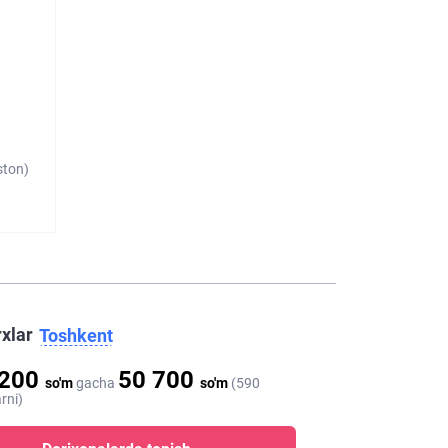
ston)
rxlar
Toshkent
 200
50 700
so'm
gacha
so'm
(590
rni)