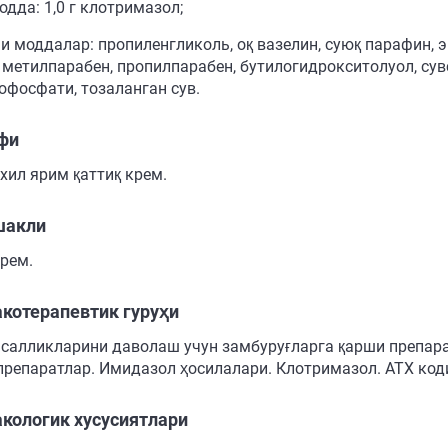
дда: 1,0 г клотримазол;
и моддалар: пропиленгликоль, оқ вазелин, суюқ парафин, 
, метилпарабен, пропилпарабен, бутилогидрокситолуол, сув
офосфати, тозаланган сув.
фи
 хил ярим қаттиқ крем.
шакли
крем.
котерапевтик гуруҳи
асалликларини даволаш учун замбуруғларга қарши препара
препаратлар. Имидазол ҳосилалари. Клотримазол. АТХ код
кологик хусусиятлари