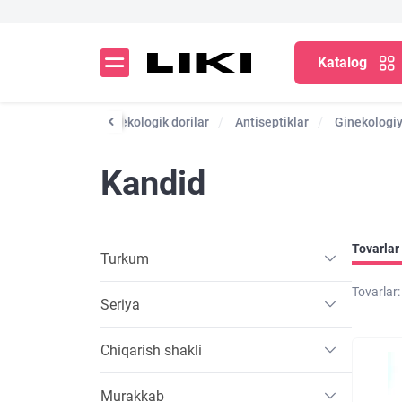
Katalog
gik vositalar
Ginekologik dorilar
Antiseptiklar
Ginekologiy
Kandid
Tovarlar 
Turkum
Tovarlar:
Seriya
Chiqarish shakli
Murakkab