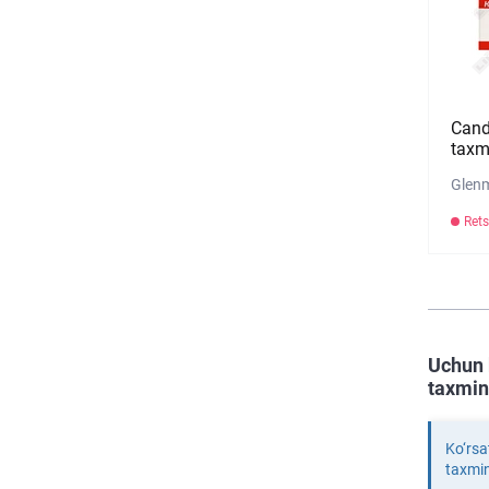
Cand
taxm
Glenm
Rets
Uchun 
taxmin
Ko‘rsa
taxmi