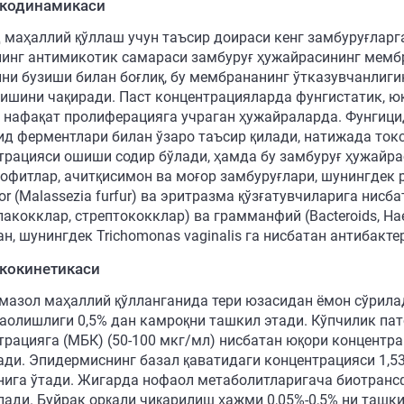
кодинамикаси
 маҳаллий қўллаш учун таъсир доираси кенг замбуруғларг
инг антимикотик самараси замбуруғ ҳужайрасининг мембр
ини бузиши билан боғлиқ, бу мембрананинг ўтказувчанлиги
ишини чақиради. Паст концентрацияларда фунгистатик, юқ
, нафақат пролиферацияга учраган ҳужайраларда. Фунгиц
ид ферментлари билан ўзаро таъсир қилади, натижада ток
трацияси ошиши содир бўлади, ҳамда бу замбуруғ ҳужайра
офитлар, ачитқисимон ва моғор замбуруғлари, шунингдек ра
lor (Malassezia furfur) ва эритразма қўзғатувчиларига ни
акокклар, стрептококклар) ва грамманфий (Bacteroids, Hae
н, шунингдек Trichomonas vaginalis га нисбатан антибакте
кокинетикаси
мазол маҳаллий қўлланганида тери юзасидан ёмон сўрилад
аолишлиги 0,5% дан камроқни ташкил этади. Кўпчилик пат
трацияга (МБК) (50-100 мкг/мл) нисбатан юқори концентр
ади. Эпидермиснинг базал қаватидаги концентрацияси 1,53
нига ўтади. Жигарда нофаол метаболитларигача биотранс
лади. Буйрак орқали чиқарилиш ҳажми 0,05%-0,5% ни ташк