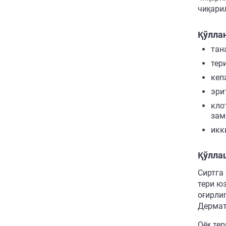
чиқари
Қўлла
тан
тер
кеп
эри
кло
зам
икк
Қўллаш
Сиртга
тери ю
оғирли
Дермат
Оёқ те