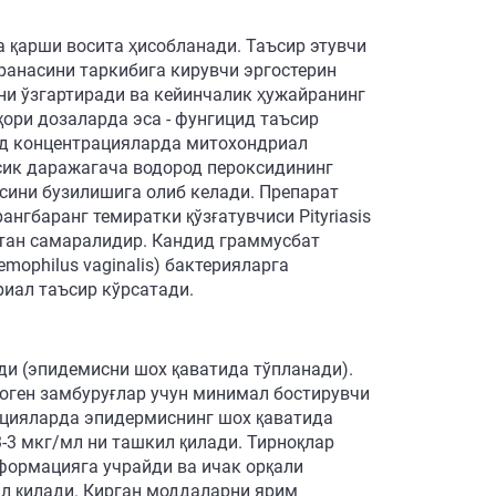
а қарши восита ҳисобланади. Таъсир этувчи
анасини таркибига кирувчи эргостерин
ни ўзгартиради ва кейинчалик ҳужайранинг
ори дозаларда эса - фунгицид таъсир
ид концентрацияларда митохондриал
сик даражагача водород пероксидининг
сини бузилишига олиб келади. Препарат
нгбаранг темиратки қўзғатувчиси Pityriasis
сбатан самаралидир. Кандид граммусбат
mophilus vaginalis) бактерияларга
риал таъсир кўрсатади.
и (эпидемисни шох қаватида тўпланади).
оген замбуруғлар учун минимал бостирувчи
ацияларда эпидермиснинг шох қаватида
-3 мкг/мл ни ташкил қилади. Тирноқлар
формацияга учрайди ва ичак орқали
ил қилади. Кирган моддаларни ярим