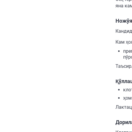
яна ка
Ножўя
Кандид
Кам ҳо
пре
пўр
Таъсир
Қўлла
кло
ҳом
Лактац
Дорил