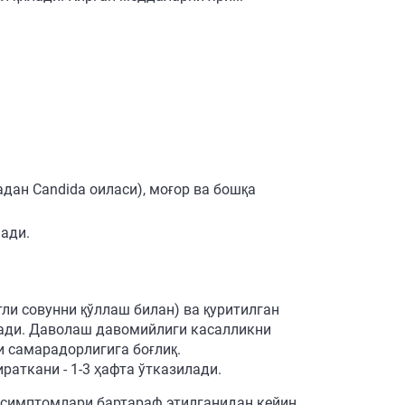
дан Candida оиласи), моғор ва бошқа
ади.
ли совунни қўллаш билан) ва қуритилган
илади. Даволаш давомийлиги касалликни
 самарадорлигига боғлиқ.
аткани - 1-3 ҳафта ўтказилади.
 симптомлари бартараф этилганидан кейин