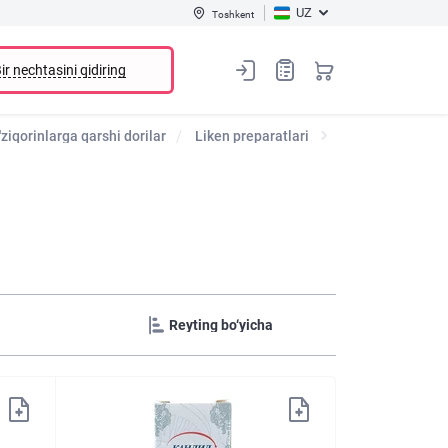
UZ
Toshkent
ir nechtasini qidiring
'ziqorinlarga qarshi dorilar
Liken preparatlari