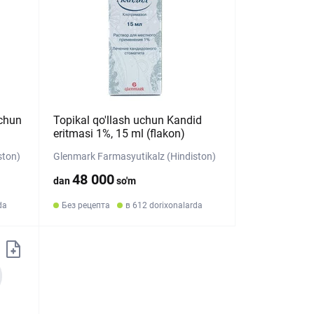
uchun
Topikal qo'llash uchun Kandid
eritmasi 1%, 15 ml (flakon)
ston)
Glenmark Farmasyutikalz (Hindiston)
48 000
dan
so'm
da
Без рецепта
в 612 dorixonalarda