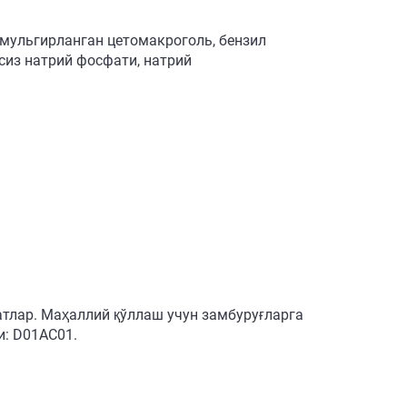
эмульгирланган цетомакроголь, бензил
сиз натрий фосфати, натрий
тлар. Маҳаллий қўллаш учун замбуруғларга
и: D01AC01.