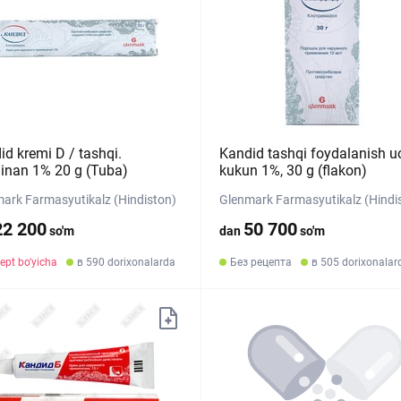
id kremi D / tashqi.
Kandid tashqi foydalanish 
inan 1% 20 g (Tuba)
kukun 1%, 30 g (flakon)
ark Farmasyutikalz (Hindiston)
Glenmark Farmasyutikalz (Hindi
22 200
50 700
so'm
dan
so'm
ept bo'yicha
в 590 dorixonalarda
Без рецепта
в 505 dorixonalar