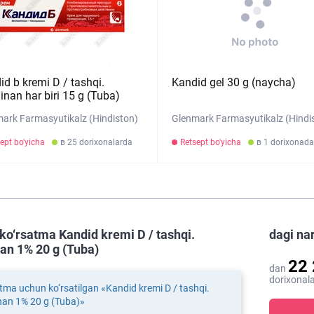
id b kremi D / tashqi.
Kandid gel 30 g (naycha)
inan har biri 15 g (Tuba)
ark Farmasyutikalz (Hindiston)
Glenmark Farmasyutikalz (Hindi
ept bo'yicha
в 25 dorixonalarda
Retsept bo'yicha
в 1 dorixonada
ko‘rsatma Kandid kremi D / tashqi.
dagi na
an 1% 20 g (Tuba)
22
dan
dorixonala
tma uchun ko‘rsatilgan «Kandid kremi D / tashqi.
nan 1% 20 g (Tuba)»