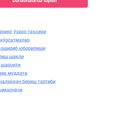
Dorixonalarda topish
рнинг ўзаро таъсири
 кўрсатмалар
 ошириб юборилиши
лиш шакли
 шароити
лик муддати
налардан бериш тартиби
чиқарувчи