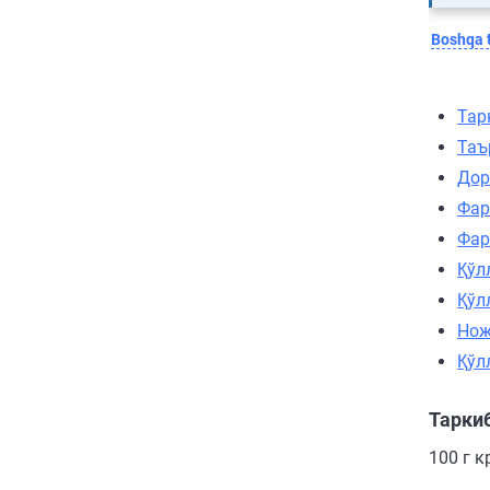
Boshqa t
Тар
Таъ
Дор
Фар
Фар
Қўл
Қўл
Нож
Қўл
Тарки
100 г 