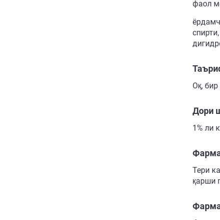
фаол мо
ёрдамч
спирти
дигидр
Таъри
Оқ, бир
Дори 
1% ли 
Фарма
Тери к
қарши 
Фарма