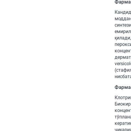
Фарма
Кандид
моддан
синтез
емирил
қилади
перокс
концен
дермат
versico
(стафил
нисбата
Фарма
Клотри
Биокир
концен
тўплан
керати
чиқари