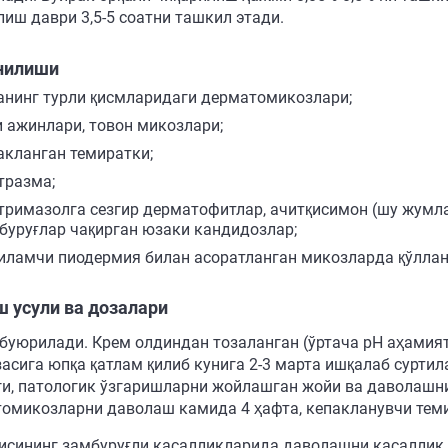
лиш даври 3,5-5 соатни ташкил этади.
нилиши
анинг турли қисмларидаги дерматомикозлари;
и ажинлари, товон микозлари;
акланган темиратки;
тразма;
тримазолга сезгир дерматофитлар, ачитқисимон (шу жумла
буруғлар чақирган юзаки кандидозлар;
иламчи пиодермия билан асоратланган микозларда қўллан
 усули ва дозалари
 буюрилади. Крем олдиндан тозаланган (ўртача рН аҳамият
засига юпқа қатлам қилиб кунига 2-3 марта ишқалаб сурт
ги, патологик ўзгаришларни жойлашган жойи ва даволашни
омикозларни даволаш камида 4 ҳафта, кепакланувчи темир
рисининг замбуруғли касалликларида даволашни касаллик