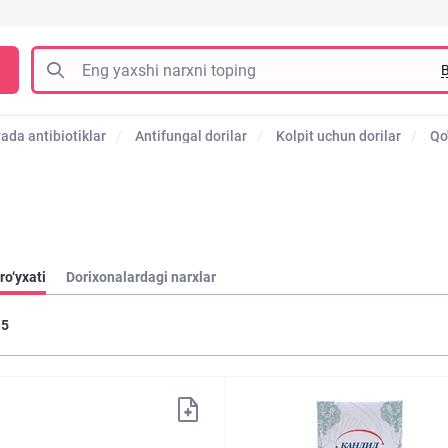
B
ada antibiotiklar
Antifungal dorilar
Kolpit uchun dorilar
Qo
ro‘yxati
Dorixonalardagi narxlar
5