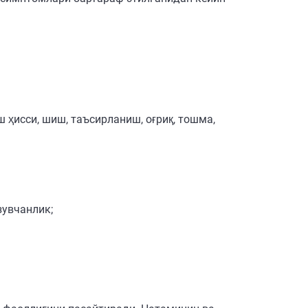
 ҳисси, шиш, таъсирланиш, оғриқ, тошма,
зувчанлик;