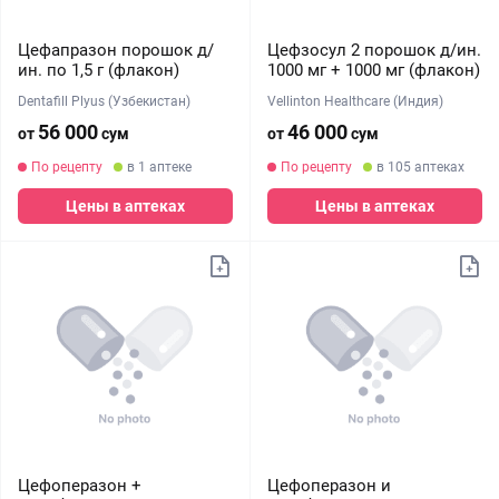
Цефапразон порошок д/
Цефзосул 2 порошок д/ин.
ин. по 1,5 г (флакон)
1000 мг + 1000 мг (флакон)
Dentafill Plyus (Узбекистан)
Vellinton Healthcare (Индия)
56 000
46 000
от
сум
от
сум
По рецепту
в 1 аптеке
По рецепту
в 105 аптеках
Цены в аптеках
Цены в аптеках
Цефоперазон +
Цефоперазон и