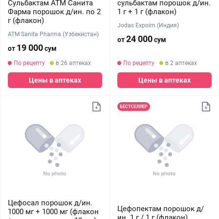
Сульбактам АТМ Санита
сульбактам порошок д/ин.
Фарма порошок д/ин. по 2
1 г + 1 г (флакон)
г (флакон)
Jodas Expoim (Индия)
ATM Sanita Pharma (Узбекистан)
24 000
от
сум
19 000
от
сум
По рецепту
в 26 аптеках
По рецепту
в 2 аптеках
Цены в аптеках
Цены в аптеках
БЕСТСЕЛЛЕР
Цефосал порошок д/ин.
Цефопектам порошок д/
1000 мг + 1000 мг (флакон
ин. 1 г / 1 г (флакон)