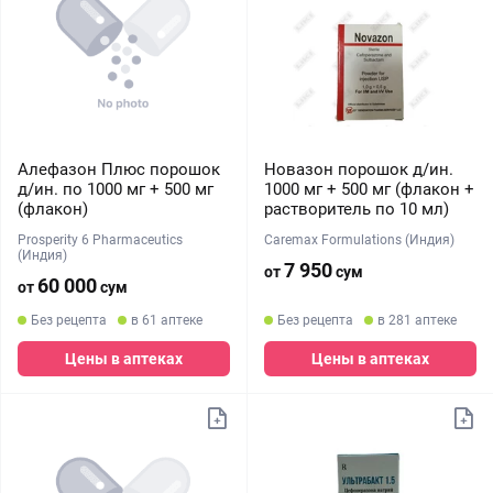
Алефазон Плюс порошок
Новазон порошок д/ин.
д/ин. по 1000 мг + 500 мг
1000 мг + 500 мг (флакон +
(флакон)
растворитель по 10 мл)
Prosperity 6 Pharmaceutics
Caremax Formulations (Индия)
(Индия)
7 950
от
сум
60 000
от
сум
Без рецепта
в 61 аптеке
Без рецепта
в 281 аптеке
Цены в аптеках
Цены в аптеках