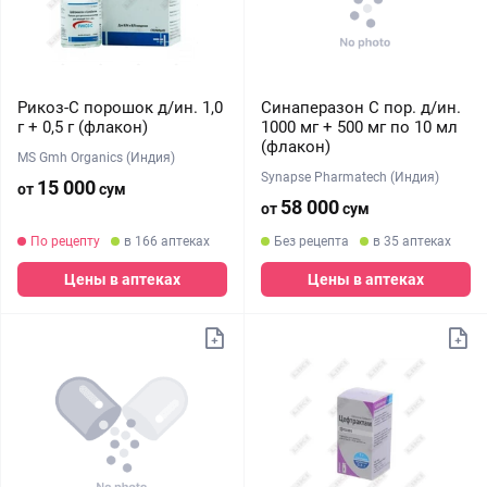
Рикоз-С порошок д/ин. 1,0
Синаперазон С пор. д/ин.
г + 0,5 г (флакон)
1000 мг + 500 мг по 10 мл
(флакон)
MS Gmh Organics (Индия)
Synapse Pharmatech (Индия)
15 000
от
сум
58 000
от
сум
По рецепту
в 166 аптеках
Без рецепта
в 35 аптеках
Цены в аптеках
Цены в аптеках