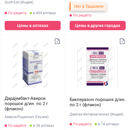
Scott-Edil (Индия)
Нет в Ташкенте
По рецепту
в 409 аптеках
По рецепту
Цены в аптеках
Цены в других городах
Дардумбакт-Аверси
Бакперазон порошок д/ин.
порошок д/ин. по 2 г
по 2 г (флакон)
(флакон)
Джепак Интернатионал (Индия)
Аверси-Рационал (Грузия)
По рецепту
в 74 аптеках
По рецепту
в 38 аптеках