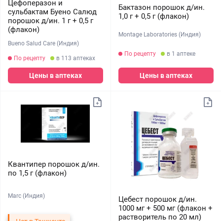
Цефоперазон и
Бактазон порошок д/ин.
сульбактам Буено Салюд
1,0 г + 0,5 г (флакон)
порошок д/ин. 1 г + 0,5 г
(флакон)
Montage Laboratories (Индия)
Bueno Salud Care (Индия)
По рецепту
в 1 аптеке
По рецепту
в 113 аптеках
Цены в аптеках
Цены в аптеках
Квантипер порошок д/ин.
по 1,5 г (флакон)
Marc (Индия)
Цебест порошок д/ин.
1000 мг + 500 мг (флакон +
растворитель по 20 мл)