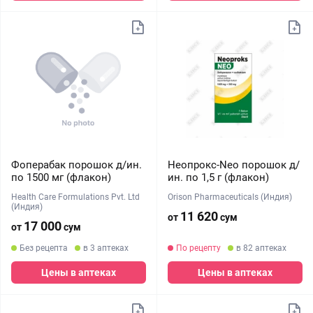
Фоперабак порошок д/ин.
Неопрокс-Neo порошок д/
по 1500 мг (флакон)
ин. по 1,5 г (флакон)
Health Care Formulations Pvt. Ltd
Orison Pharmaceuticals (Индия)
(Индия)
11 620
от
сум
17 000
от
сум
Без рецепта
в 3 аптеках
По рецепту
в 82 аптеках
Цены в аптеках
Цены в аптеках