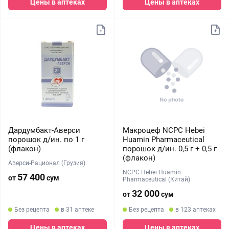
Цены в аптеках
Цены в аптеках
Дардумбакт-Аверси
Макроцеф NCPC Hebei
порошок д/ин. по 1 г
Huamin Pharmaceutical
(флакон)
порошок д/ин. 0,5 г + 0,5 г
(флакон)
Аверси-Рационал (Грузия)
NCPC Hebei Huamin
57 400
от
сум
Pharmaceutical (Китай)
32 000
от
сум
Без рецепта
в 31 аптеке
Без рецепта
в 123 аптеках
Цены в аптеках
Цены в аптеках