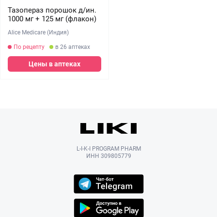
Тазопераз порошок д/ин.
1000 мг + 125 мг (флакон)
Alice Medicare (Индия)
По рецепту
в 26 аптеках
Цены в аптеках
L-I-K-I PROGRAM PHARM
ИНН 309805779