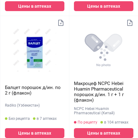
Цены в аптеках
Цены в аптеках
Макроцеф NCPC Hebei
Балцет порошок д/ин. по
Huamin Pharmaceutical
2 г (флакон)
порошок д/ин. 1 г + 1 г
(флакон)
Radiks (Узбекистан)
NCPC Hebei Huamin
Pharmaceutical (Китай)
Без рецепта
в 7 аптеках
По рецепту
в 104 аптеках
Цены в аптеках
Цены в аптеках