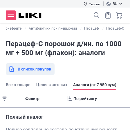
RU
Ташкент
пиелонефрите
Антибиотики при пневмонии
Перацеф
Перацеф-С
Перацеф-С порошок д/ин. по 1000
мг + 500 мг (флакон): аналоги
В список покупок
Все о товаре
Цены в аптеках
Аналоги (от 7 950 сум)
Фильтр
Полный аналог
Полное совпадение состава действующих веществ,