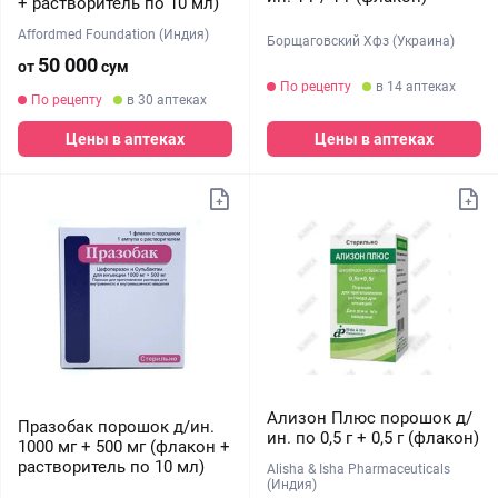
+ растворитель по 10 мл)
Affordmed Foundation (Индия)
Борщаговский Хфз (Украина)
50 000
от
сум
По рецепту
в 14 аптеках
По рецепту
в 30 аптеках
Цены в аптеках
Цены в аптеках
Ализон Плюс порошок д/
Празобак порошок д/ин.
ин. по 0,5 г + 0,5 г (флакон)
1000 мг + 500 мг (флакон +
растворитель по 10 мл)
Alisha & Isha Pharmaceuticals
(Индия)