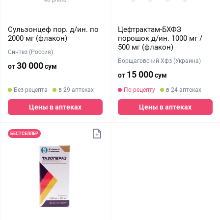
Сульзонцеф пор. д/ин. по
Цефтрактам-БХФЗ
2000 мг (флакон)
порошок д/ин. 1000 мг /
500 мг (флакон)
Синтез (Россия)
Борщаговский Хфз (Украина)
30 000
от
сум
15 000
от
сум
Без рецепта
в 29 аптеках
По рецепту
в 24 аптеках
Цены в аптеках
Цены в аптеках
БЕСТСЕЛЛЕР