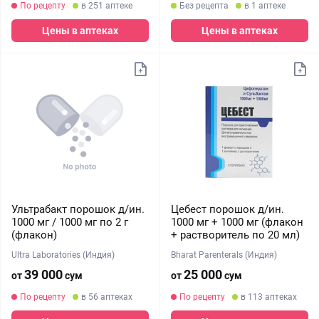
По рецепту
в 251 аптеке
Без рецепта
в 1 аптеке
Цены в аптеках
Цены в аптеках
Ультрабакт порошок д/ин.
Цебест порошок д/ин.
1000 мг / 1000 мг по 2 г
1000 мг + 1000 мг (флакон
(флакон)
+ растворитель по 20 мл)
Ultra Laboratories (Индия)
Bharat Parenterals (Индия)
39 000
25 000
от
сум
от
сум
По рецепту
в 56 аптеках
По рецепту
в 113 аптеках