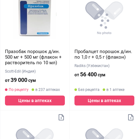
Празобак порошок д/ин.
Пробалцет порошок д/ин.
500 мг + 500 мг (флакон +
по 1,0 г + 0,5 г (флакон)
растворитель по 10 мл)
Radiks (Узбекистан)
Scott-Edil (Индия)
56 400
от
сум
39 000
от
сум
По рецепту
в 237 аптеках
Без рецепта
в 1 аптеке
Цены в аптеках
Цены в аптеках