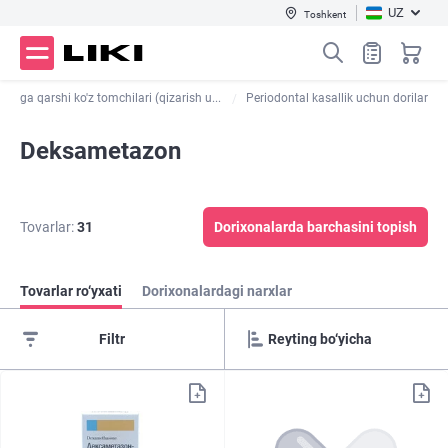
UZ
Toshkent
anishga qarshi ko'z tomchilari (qizarish u...
Periodontal kasallik uchun dorilar
Deksametazon
Tovarlar:
31
Dorixonalarda barchasini topish
Tovarlar ro‘yxati
Dorixonalardagi narxlar
Filtr