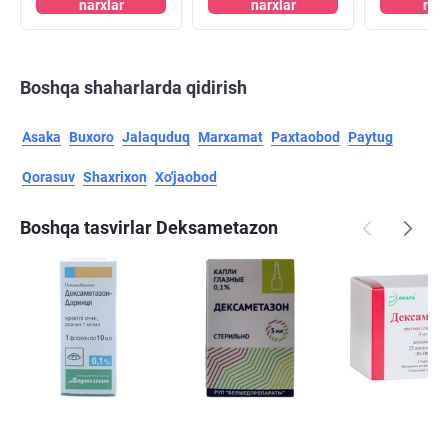
narxlar
narxlar
nar
Boshqa shaharlarda qidirish
Asaka
Buxoro
Jalaquduq
Marxamat
Paxtaobod
Paytug
Qorasuv
Shaxrixon
Xo'jaobod
Boshqa tasvirlar Deksametazon