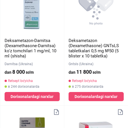
Deksametazon-Darnitsa
Deksametazon
(Dexamethasone-Darnitsa)
(Dexamethasone) GNTsLS
ko'z tomchilari 1 mg/ml, 10
tabletkalari 0,5 mg №50 (5
ml (shisha)
blister х 10 tabletka)
Darnitsa (Ukraina)
Gntsls (Ukraina)
8 000
11 800
dan
so'm
dan
so'm
Retsept bo'yicha
Retsept bo'yicha
в 244 dorixonalarda
в 275 dorixonalarda
Dorixonalardagi narxlar
Dorixonalardagi narxlar