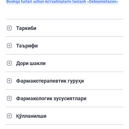
Boshqa turlari uchun ko‘rsatmalarni tanlash «Deksametazon»
Таркиби
Таърифи
Дори шакли
Фармакотерапевтик гуруҳи
Фармакологик хусусиятлари
Қўлланилши