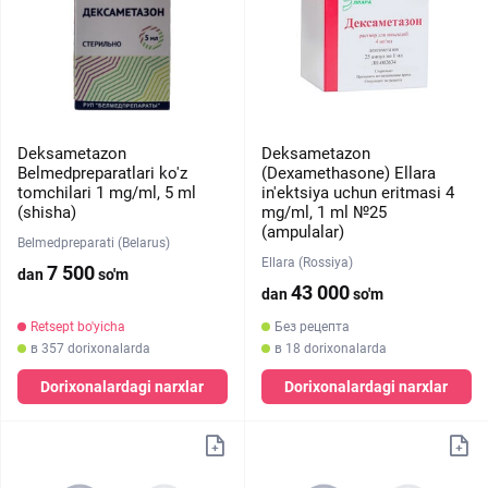
Deksametazon
Deksametazon
Belmedpreparatlari ko'z
(Dexamethasone) Ellara
tomchilari 1 mg/ml, 5 ml
in'ektsiya uchun eritmasi 4
(shisha)
mg/ml, 1 ml №25
(ampulalar)
Belmedpreparati (Belarus)
Ellara (Rossiya)
7 500
dan
so'm
43 000
dan
so'm
Retsept bo'yicha
Без рецепта
в 357 dorixonalarda
в 18 dorixonalarda
Dorixonalardagi narxlar
Dorixonalardagi narxlar