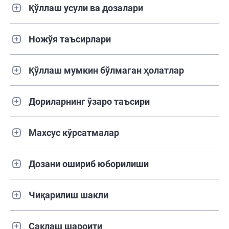
Қўллаш усули ва дозалари
Ножўя таъсирлари
Қўллаш мумкин бўлмаган ҳолатлар
Дориларнинг ўзаро таъсири
Махсус кўрсатмалар
Дозани ошириб юборилиши
Чиқарилиш шакли
Сақлаш шароити