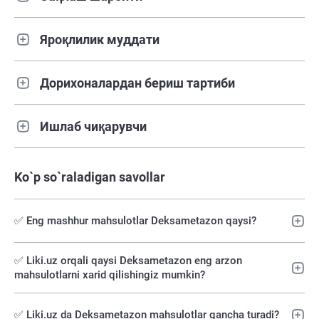
Яроқлилик муддати
Дорихоналардан бериш тартиби
Ишлаб чиқарувчи
Ko`p so`raladigan savollar
✅ Eng mashhur mahsulotlar Deksametazon qaysi?
✅️ Liki.uz orqali qaysi Deksametazon eng arzon
mahsulotlarni xarid qilishingiz mumkin?
✅ Liki.uz da Deksametazon mahsulotlar qancha turadi?