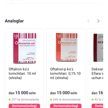
Analoglar
Oftalron ko'z
Oftalron-p ko'z
Deksamet
tomchilari. 10 ml
tomchilari. 0,1% 10
Ellara iny
(shisha)
ml (shisha)
uchun eri
mg/ml, 1
(ampulala
15 000
15 000
16 1
dan
so'm
dan
so'm
dan
357 ta dorixonalarda
346 ta dorixonalarda
43 ta dor
Dorixonalardagi
Dorixonalardagi
Dorixon