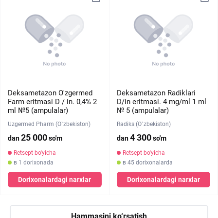
Deksametazon O'zgermed
Deksametazon Radiklari
Farm eritmasi D / in. 0,4% 2
D/in eritmasi. 4 mg/ml 1 ml
ml №5 (ampulalar)
№ 5 (ampulalar)
Uzgermed Pharm (O`zbekiston)
Radiks (O`zbekiston)
25 000
4 300
dan
so'm
dan
so'm
Retsept bo'yicha
Retsept bo'yicha
в 1 dorixonada
в 45 dorixonalarda
Dorixonalardagi narxlar
Dorixonalardagi narxlar
Hammasini ko‘rsatish