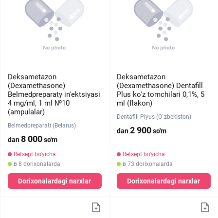
Deksametazon
Deksametazon
(Dexamethasone)
(Dexamethasone) Dentafill
Belmedpreparaty in'ektsiyasi
Plus ko'z tomchilari 0,1%, 5
4 mg/ml, 1 ml №10
ml (flakon)
(ampulalar)
Dentafill Plyus (O`zbekiston)
Belmedpreparati (Belarus)
2 900
dan
so'm
8 000
dan
so'm
Retsept bo'yicha
Retsept bo'yicha
в 8 dorixonalarda
в 73 dorixonalarda
Dorixonalardagi narxlar
Dorixonalardagi narxlar