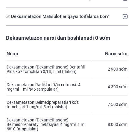
✅ Deksametazon Mahsulotlar qaysi toifalarda bor?
Deksametazon narxi dan boshlanadi 0 so'm
Nomi
Narxi so'm
Deksametazon (Dexamethasone) Dentafill
2 900 so'm
Plus ko'z tomchilari 0,1%, 5 ml (flakon)
Deksametazon Radiklari D/in eritmasi. 4
4 300 so'm
mg/ml 1 ml № 5 (ampulalar)
Deksametazon Belmedpreparatlari ko'z
7 500 so'm
tomchilari 1 mg/ml, 5 ml (shisha)
Deksametazon (Dexamethasone)
Belmedpreparaty in'ektsiyasi 4 mg/ml, 1 ml
8 000 so'm
№10 (ampulalar)