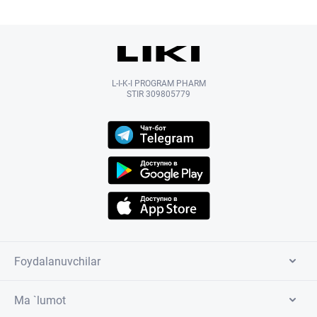
L-I-K-I PROGRAM PHARM
STIR 309805779
Foydalanuvchilar
Ma `lumot