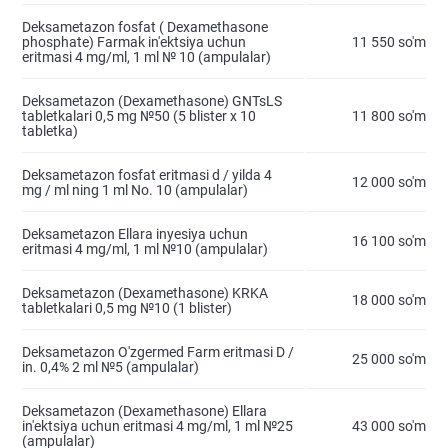
Deksametazon fosfat ( Dexamethasone
phosphate) Farmak in'ektsiya uchun
11 550 so'm
eritmasi 4 mg/ml, 1 ml № 10 (ampulalar)
Deksametazon (Dexamethasone) GNTsLS
tabletkalari 0,5 mg №50 (5 blister х 10
11 800 so'm
tabletka)
Deksametazon fosfat eritmasi d / yilda 4
12 000 so'm
mg / ml ning 1 ml No. 10 (ampulalar)
Deksametazon Ellara inyesiya uchun
16 100 so'm
eritmasi 4 mg/ml, 1 ml №10 (ampulalar)
Deksametazon (Dexamethasone) KRKA
18 000 so'm
tabletkalari 0,5 mg №10 (1 blister)
Deksametazon O'zgermed Farm eritmasi D /
25 000 so'm
in. 0,4% 2 ml №5 (ampulalar)
Deksametazon (Dexamethasone) Ellara
in'ektsiya uchun eritmasi 4 mg/ml, 1 ml №25
43 000 so'm
(ampulalar)