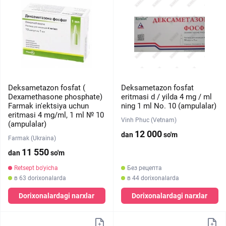
Deksametazon fosfat (
Deksametazon fosfat
Dexamethasone phosphate)
eritmasi d / yilda 4 mg / ml
Farmak in'ektsiya uchun
ning 1 ml No. 10 (ampulalar)
eritmasi 4 mg/ml, 1 ml № 10
Vinh Phuc (Vetnam)
(ampulalar)
12 000
dan
so'm
Farmak (Ukraina)
11 550
dan
so'm
Retsept bo'yicha
Без рецепта
в 63 dorixonalarda
в 44 dorixonalarda
Dorixonalardagi narxlar
Dorixonalardagi narxlar