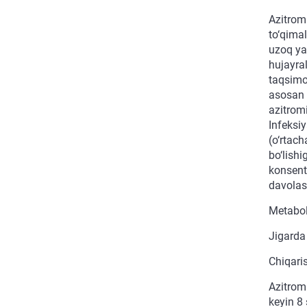
Azitromi
to‘qima
uzoq ya
hujayral
taqsimot
asosan 
azitromi
Infeksi
(o‘rtach
bo‘lishi
konsent
davolash
Metabo
Jigarda
Chiqari
Azitrom
keyin 8