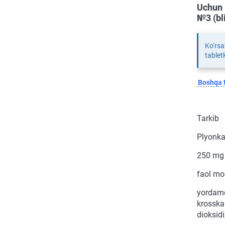
Uchun 
№3 (bli
Ko‘rsa
tablet
Boshqa t
Tarkib
Plyonkal
250 mg
faol mo
yordamch
krosskar
dioksidi