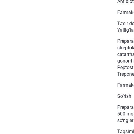
Antibiot
Farmako
Ta’sir d
Yallig‘l
Prepara
strepto
catarrha
gonorrh
Peptost
Trepone
Farmako
So‘rish
Preparat
500 mg 
so‘ng er
Taqsim