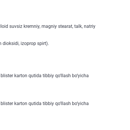
oid suvsiz kremniy, magniy stearat, talk, natriy
n dioksidi, izoprop spirt).
lister karton qutida tibbiy qo‘llash bo‘yicha
lister karton qutida tibbiy qo‘llash bo‘yicha