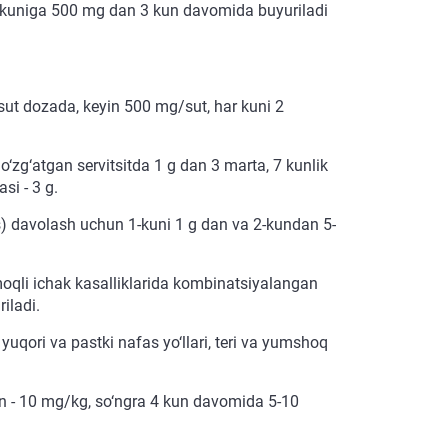
rda kuniga 500 mg dan 3 kun davomida buyuriladi
/sut dozada, keyin 500 mg/sut, har kuni 2
zg‘atgan servitsitda 1 g dan 3 marta, 7 kunlik
si - 3 g.
s) davolash uchun 1-kuni 1 g dan va 2-kundan 5-
moqli ichak kasalliklarida kombinatsiyalangan
iladi.
uqori va pastki nafas yo‘llari, teri va yumshoq
n - 10 mg/kg, so‘ngra 4 kun davomida 5-10