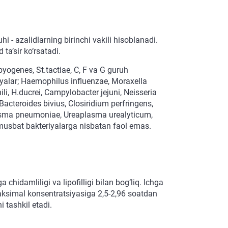
hi - azalidlarning birinchi vakili hisoblanadi.
ta’sir ko‘rsatadi.
ogenes, St.tactiae, C, F va G guruh
iyalar; Haemophilus influenzae, Moraxella
ili, H.ducrei, Campylobacter jejuni, Neisseria
acteroides bivius, Closiridium perfringens,
asma pneumoniae, Ureaplasma urealyticum,
musbat bakteriyalarga nisbatan faol emas.
 chidamliligi va lipofilligi bilan bog‘liq. Ichga
ksimal konsentratsiyasiga 2,5-2,96 soatdan
i tashkil etadi.