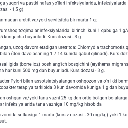
rga yuqori va pastki nafas yo‘llari infeksiyalarida, infeksiyala
zasi - 1,5 g).
nmagan uretrit va/yoki servitsitda bir marta 1 g;
 yumshoq to‘qimalar infeksiyalarida: birinchi kuni 1 qabulga 1 g
5 kungacha buyuriladi. Kurs dozasi - 3 g.
angan, uzoq davom etadigan uretritda: Chlomydia trachomotis qo‘
 bilan (dori davolashning 1-7-14-kunida qabul qilinadi). Kurs doza
salligida (borrelioz) boshlang‘ich bosqichini (erythema migran
a har kuni 500 mg dan buyuriladi. Kurs dozasi - 3 g.
acter Pylori bilan assotsiatsiyalangan oshqozon va o‘n ikki bar
ikobakter terapiya tarkibida 3 kun davomida kuniga 1 g dan buyur
an oshgan va/yoki tana vazni 25 kg dan ortiq bo‘lgan bolalarga y
lar infeksiyalarida tana vazniga 10 mg/kg hisobida
avomida sutkasiga 1 marta (kursiv dozasi - 30 mg/kg) yoki 1 ku
ut.