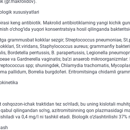
ik (gr.makrolidov).
logik xususiyatlari
oirasi keng antibiotik. Makrolid antibiotiklarning yangi kichik guru
anish o‘chog‘ida yuqori konsentratsiya hosil qilinganda bakteritsid 
tga grammusbat kokklar sezgir; Streptococcus pneumoniae, St.py
kokklari, St.viridans, Staphylococcus aureus; grammanfiy bakter
lis, Bordetella perrtussis, B. parapertussis, Legionella pneumopn
oeae va Gardnerella vaginatis; ba’zi anaerob mikroorganizmlar: B
reptococcus spp; shuningdek, Chlamydia trachomatis, Mycopl
ma pallidum, Borrelia burgdoferi. Eritromitsinga chidamli gram
kinetika
 oshqozon-ichak traktidan tez so‘riladi, bu uning kislotali muhitga
qabul qilingandan so‘ng, azitromitsinning qon plazmasidagi ma
ishiladi va 0,4 mg/l ni tashkil etadi. Biologik o‘zlashtirilishi 37% n
lash