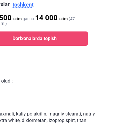
rxlar
Toshkent
 500
14 000
so'm
gacha
so'm
(47
rni)
Dorixonalarda topish
 oladi:
xmali, kaliy polakrilin, magniy stearati, natriy
ra white, dixlormetan, izoprop spirt, titan