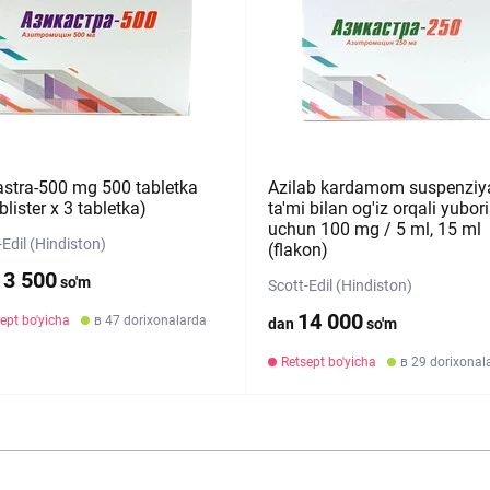
astra-500 mg 500 tabletka
Azilab kardamom suspenziy
lister х 3 tabletka)
ta'mi bilan og'iz orqali yubor
uchun 100 mg / 5 ml, 15 ml
-Edil (Hindiston)
(flakon)
13 500
so'm
Scott-Edil (Hindiston)
14 000
ept bo'yicha
в 47 dorixonalarda
dan
so'm
Retsept bo'yicha
в 29 dorixonal