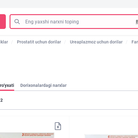
B
iklar
Prostatit uchun dorilar
Ureaplazmoz uchun dorilar
Far
ro‘yxati
Dorixonalardagi narxlar
2