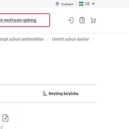
UZ
Toshkent
ir nechtasini qidiring
ingit uchun antibiotiklar
Uretrit uchun dorilar