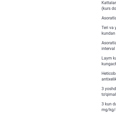
Kattala
(kurs do
Asoratla
Teri va
kundan 
Asoratl
interval
Laym ka
kungach
Heticob
antixel
3 yoshd
to‘qima
3 kun d
mg/kg/s