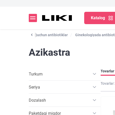
Katalog
lar
Sinusit (sinusit)uchun antibiotiklar
Ginekologiyada antibiot
Azikastra
Tovarlar 
Turkum
Tovarlar:
Seriya
Dozalash
Paketdagi miqdor