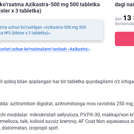
ko‘rsatma Azikastra-500 mg 500 tabletka
dagi na
ster х 3 tabletka)
13
dan
dorixonala
tma uchun ko‘rsatilgan «Azikastra-500 mg 500
ka №3 (blister х 3 tabletka)»
urlari uchun ko‘rsatmalarni tanlash «Azikastra»
i qobiq bilan qoplangan har bir tabletka quyidagilarni o‘z ichiga
dda: azitromitsin digidrat, azitromitsinga mos ravishda 250 mg;
i moddalar: mikrokristall sellyuloza, P.V.P.K-30, makkajo‘xori kra
melloza, talk, kolloid suvsiz kremniy, AF Coat Non aqueueous ext
, dixlormetan, izopropil spirt.