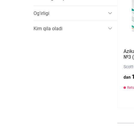
Og'irligi
Kim qila oladi
Azik
№3 (b
Scott
dan
Rets