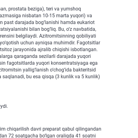
susan, prostata beziga), teri va yumshoq
plazmasiga nisbatan 10-15 marta yuqori) va
lan past darajada bog‘lanishi hamda eukariot
tsiyalanishi bilan bog‘liq. Bu, o‘z navbatida,
ensini belgilaydi. Azitromitsinning qobiliyati
 yo‘qotish uchun ayniqsa muhimdir. Fagotsitlar
tsitoz jarayonida ajralib chiqishi isbotlangan.
alarga qaraganda sezilarli darajada yuqori
itsin fagotsitlarda yuqori konsentratsiyaga ega
itromitsin yallig‘lanish o‘chog‘ida bakteritsid
saqlanadi, bu esa qisqa (3 kunlik va 5 kunlik)
ydi.
im chiqarilish davri preparat qabul qilingandan
dan 72 soatgacha bo‘lgan oraliqda 41 soatni