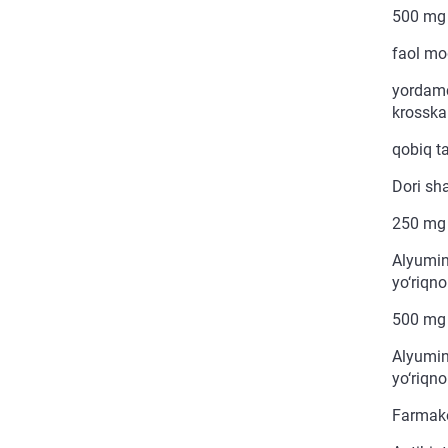
500 mg
faol mo
yordamch
krosskar
qobiq ta
Dori sha
250 mg
Alyumini
yo‘riqno
500 mg
Alyumini
yo‘riqno
Farmako