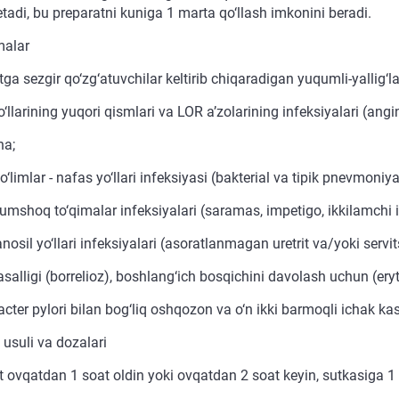
etadi, bu preparatni kuniga 1 marta qo‘llash imkonini beradi.
malar
ga sezgir qo‘zg‘atuvchilar keltirib chiqaradigan yuqumli-yallig‘la
‘llarining yuqori qismlari va LOR a’zolarining infeksiyalari (angina, 
na;
o‘limlar - nafas yo‘llari infeksiyasi (bakterial va tipik pnevmoniyal
 yumshoq to‘qimalar infeksiyalari (saramas, impetigo, ikkilamchi
anosil yo‘llari infeksiyalari (asoratlanmagan uretrit va/yoki servits
salligi (borrelioz), boshlang‘ich bosqichini davolash uchun (er
cter pylori bilan bog‘liq oshqozon va o‘n ikki barmoqli ichak kasa
 usuli va dozalari
t ovqatdan 1 soat oldin yoki ovqatdan 2 soat keyin, sutkasiga 1 