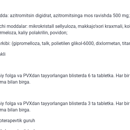
dda: azitromitsin digidrat, azitromitsinga mos ravishda 500 mg;
i moddalar: mikrokristall sellyuloza, makkajo‘xori kraxmali, koll
meloza, kaliy polakrilin, povidon;
rkibi: (gipromelloza, talk, polietilen glikol-6000, dixlormetan, tita
kli
y folga va PVXdan tayyorlangan blisterda 6 ta tabletka. Har bir b
ma bilan birga.
y folga va PVXdan tayyorlangan blisterda 3 ta tabletka. Har bir b
ma bilan birga.
terapevtik guruh