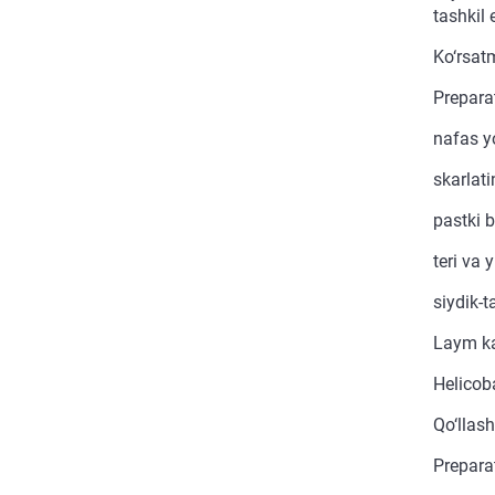
tashkil 
Ko‘rsat
Preparat
nafas yo
skarlati
pastki b
teri va
siydik-t
Laym ka
Helicoba
Qo‘llash
Prepara