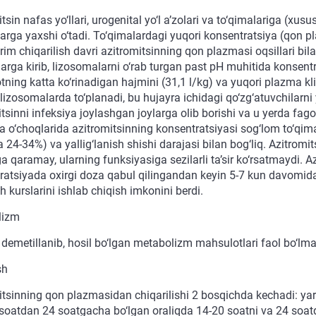
tsin nafas yo‘llari, urogenital yo‘l a’zolari va to‘qimalariga (xu
larga yaxshi o‘tadi. To‘qimalardagi yuqori konsentratsiya (qon 
rim chiqarilish davri azitromitsinning qon plazmasi oqsillari bi
arga kirib, lizosomalarni o‘rab turgan past pH muhitida konsentra
ning katta ko‘rinadigan hajmini (31,1 l/kg) va yuqori plazma klir
lizosomalarda to‘planadi, bu hujayra ichidagi qo‘zg‘atuvchilarni
tsinni infeksiya joylashgan joylarga olib borishi va u yerda fago
ya o‘choqlarida azitromitsinning konsentratsiyasi sog‘lom to‘qim
a 24-34%) va yallig‘lanish shishi darajasi bilan bog‘liq. Azitrom
ga qaramay, ularning funksiyasiga sezilarli ta’sir ko‘rsatmaydi. Az
ratsiyada oxirgi doza qabul qilingandan keyin 5-7 kun davomida 
 kurslarini ishlab chiqish imkonini berdi.
lizm
 demetillanib, hosil bo‘lgan metabolizm mahsulotlari faol bo‘lma
sh
itsinning qon plazmasidan chiqarilishi 2 bosqichda kechadi: yar
 soatdan 24 soatgacha bo‘lgan oraliqda 14-20 soatni va 24 soat