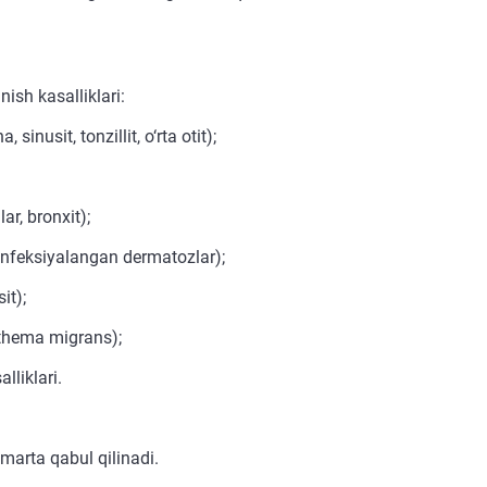
nish kasalliklari:
sinusit, tonzillit, o‘rta otit);
ar, bronxit);
 infeksiyalangan dermatozlar);
it);
ythema migrans);
lliklari.
marta qabul qilinadi.