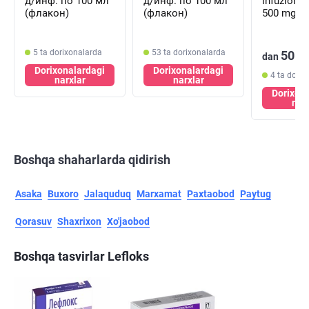
д/инф. по 100 мл
д/инф. по 100 мл
infuzion e
(флакон)
(флакон)
500 mg, 1
(flakon)
5 ta dorixonalarda
53 ta dorixonalarda
50 0
dan
Dorixonalardagi
Dorixonalardagi
4 ta dorix
narxlar
narxlar
Dorixon
nar
Boshqa shaharlarda qidirish
Asaka
Buxoro
Jalaquduq
Marxamat
Paxtaobod
Paytug
Qorasuv
Shaxrixon
Xo'jaobod
Boshqa tasvirlar Lefloks