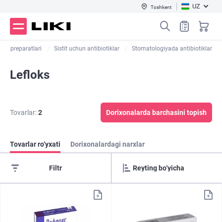
UZ
Toshkent
istit preparatlari
Sistit uchun antibiotiklar
Stomatologiyada antibiotiklar
Lefloks
Tovarlar:
2
Dorixonalarda barchasini topish
Tovarlar ro‘yxati
Dorixonalardagi narxlar
Filtr