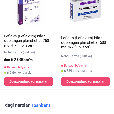
Lefloks (Lefloxum) bilan
Lefloks (Lefloxum) bilan
qoplangan planshetlar 750
qoplangan planshetlar 500
mg №7 (1 blister)
mg №7 (1 blister)
Nobel Farma (Turkiya)
Nobel Farma (Turkiya)
62 000
dan
so'm
Retsept bo'yicha
Retsept bo'yicha
в 339 dorixonalarda
в 2 dorixonalarda
Dorixonalardagi narxlar
Dorixonalardagi narxlar
dagi narxlar
Toshkent