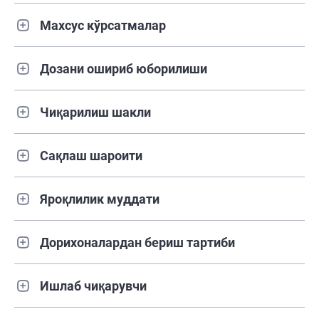
Махсус кўрсатмалар
Дозани ошириб юборилиши
Чиқарилиш шакли
Сақлаш шароити
Яроқлилик муддати
Дорихоналардан бериш тартиби
Ишлаб чиқарувчи