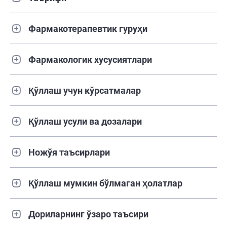
Фармакотерапевтик гуруҳи
Фармакологик хусусиятлари
Қўллаш учун кўрсатмалар
Қўллаш усули ва дозалари
Ножўя таъсирлари
Қўллаш мумкин бўлмаган ҳолатлар
Дориларнинг ўзаро таъсири