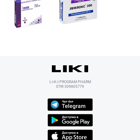
L-I-K-I PROGRAM PHARM
STIR 309805779