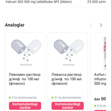
Velcuin 500 500 mg tabletkalar №5 (blister)
25 000 so'm
Analoglar
Левомин раствор
Левасса раствор
Avilon Ne
д/инф. по 100 мл
д/инф. по 100 мл
infuzion e
(флакон)
(флакон)
500 mg, 1
(flakon)
5 ta dorixonalarda
51 ta dorixonalarda
50 0
dan
Dorixonalardagi
Dorixonalardagi
4 ta dorix
narxlar
narxlar