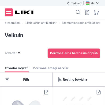
UZ
Toshkent
istit preparatlari
Sistit uchun antibiotiklar
Stomatologiyada antibiotiklar
Velkuin
Tovarlar:
2
Dorixonalarda barchasini topish
Tovarlar ro‘yxati
Dorixonalardagi narxlar
Filtr