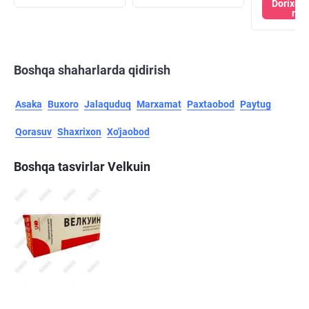
Dorixon
nar
Boshqa shaharlarda qidirish
Asaka
Buxoro
Jalaquduq
Marxamat
Paxtaobod
Paytug
Qorasuv
Shaxrixon
Xo'jaobod
Boshqa tasvirlar Velkuin