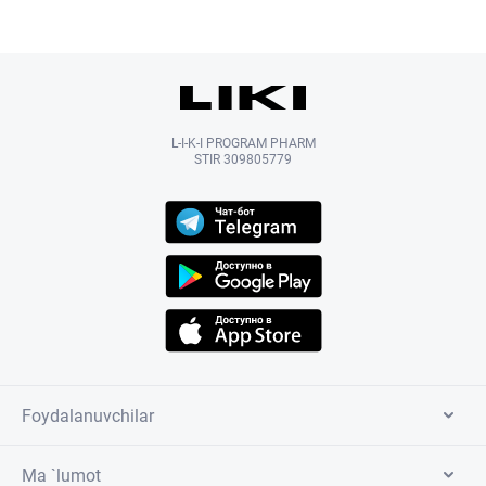
L-I-K-I PROGRAM PHARM
STIR 309805779
Foydalanuvchilar
Ma `lumot